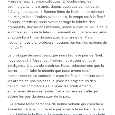
Frères et sœurs, entre collègues, à l’école, chez les
commerçants, entre amis, depuis quelques semaines, on
échange des vœux. « Bonnes fêtes de Noël ! », s’exclame-t-
on. Malgré les difficultés et les deuils, le temps est à la fête !
Et nous, chrétiens, nous avons partagé la fébrilité des
préparatifs, décoré nos maisons, pensé à chacun. Nous nous
sommes réjouis de la fête qui, souvent, réunira familles, amis
et accueillera l’hôte de passage, le voisin isolé. Mais
risquons-nous d’être éblouis, fascinés par les illuminations du
monde ?
Le prologue de saint Jean, que nous lisons le jour de Noël,
nous conduit à l’essentiel. Il ouvre notre cœur et notre
intelligence à la parole créatrice. Nous redécouvrons que la
lumière qui éclaire le chemin que nous avons choisi
d’emprunter ne se confond ni avec les feux qui brillent dans
les arbres de nos maisons, ni avec les projecteurs des
devantures commerciales, ni avec les scintillements
éphémères de nos réussites. Cette lumière est celle qui
éclaire les pas du messager de la paix.
Elle éclaire toute personne de bonne volonté qui cherche à
s’orienter dans le monde et à participer à la recherche de la
paix. Quitter la brillance du monde pour entrer dans la clarté