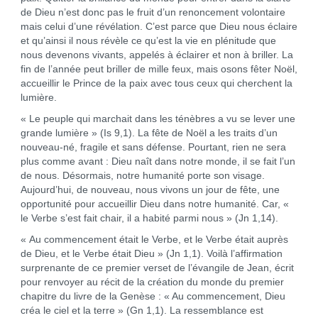
de Dieu n’est donc pas le fruit d’un renoncement volontaire
mais celui d’une révélation. C’est parce que Dieu nous éclaire
et qu’ainsi il nous révèle ce qu’est la vie en plénitude que
nous devenons vivants, appelés à éclairer et non à briller. La
fin de l’année peut briller de mille feux, mais osons fêter Noël,
accueillir le Prince de la paix avec tous ceux qui cherchent la
lumière.
« Le peuple qui marchait dans les ténèbres a vu se lever une
grande lumière » (Is 9,1). La fête de Noël a les traits d’un
nouveau-né, fragile et sans défense. Pourtant, rien ne sera
plus comme avant : Dieu naît dans notre monde, il se fait l’un
de nous. Désormais, notre humanité porte son visage.
Aujourd’hui, de nouveau, nous vivons un jour de fête, une
opportunité pour accueillir Dieu dans notre humanité. Car, «
le Verbe s’est fait chair, il a habité parmi nous » (Jn 1,14).
« Au commencement était le Verbe, et le Verbe était auprès
de Dieu, et le Verbe était Dieu » (Jn 1,1). Voilà l’affirmation
surprenante de ce premier verset de l’évangile de Jean, écrit
pour renvoyer au récit de la création du monde du premier
chapitre du livre de la Genèse : « Au commencement, Dieu
créa le ciel et la terre » (Gn 1,1). La ressemblance est