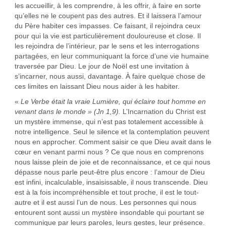
les accueillir, à les comprendre, à les offrir, à faire en sorte
qu’elles ne le coupent pas des autres. Et il laissera l’amour
du Père habiter ces impasses. Ce faisant, il rejoindra ceux
pour qui la vie est particulièrement douloureuse et close. Il
les rejoindra de l’intérieur, par le sens et les interrogations
partagées, en leur communiquant la force d’une vie humaine
traversée par Dieu. Le jour de Noël est une invitation à
s’incarner, nous aussi, davantage. À faire quelque chose de
ces limites en laissant Dieu nous aider à les habiter.
«
Le Verbe était la vraie Lumière, qui éclaire tout homme en
venant dans le monde »
(Jn 1,9)
.
L’Incarnation du Christ est
un mystère immense, qui n’est pas totalement accessible à
notre intelligence. Seul le silence et la contemplation peuvent
nous en approcher. Comment saisir ce que Dieu avait dans le
cœur en venant parmi nous ? Ce que nous en comprenons
nous laisse plein de joie et de reconnaissance, et ce qui nous
dépasse nous parle peut-être plus encore : l’amour de Dieu
est infini, incalculable, insaisissable, il nous transcende. Dieu
est à la fois incompréhensible et tout proche, il est le tout-
autre et il est aussi l’un de nous. Les personnes qui nous
entourent sont aussi un mystère insondable qui pourtant se
communique par leurs paroles, leurs gestes, leur présence.