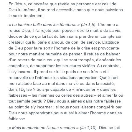
En Jésus, ce mystère que révèle sa personne est celui de
Dieu lui-même, il se rend accessible sans que nous puissions
le saisir totalement.
«
La lumière brille dans les ténèbres »
(Jn 1,5)
.
L’homme a
refusé Dieu, il l’a rejeté pour pouvoir être le maître de sa vie,
décider de ce qui lui fait du bien sans prendre en compte son
créateur qui lui parle d’amour, de don, de service. L’attitude
de Dieu pour faire sortir l’homme de la crise est provocante
pour notre manière humaine de penser. Il refuse de balayer
d’un revers de main ceux qui se sont trompés, d’anéantir les
coupables, de supprimer les structures viciées. Au contraire,
il s’y incarne. Il prend sur lui le poids de ses frères et il
renouvelle de l’intérieur les situations perverties. Quelle est
mon attitude face au mal dans ma vie ou dans la société,
dans l’Église ? Suis-je capable de « m’incarner » dans les
faiblesses – les miennes ou celles des autres – et aimer là où
tout semble perdu ? Dieu nous a aimés dans notre faiblesse
au point de s’y incarner ; si nous nous laissons conquérir par
Dieu nous apprendrons nous aussi à aimer l’homme dans sa
faiblesse.
«
Mais le monde ne l’a pas reconnu »
(Jn 1,10)
.
Dieu se fait