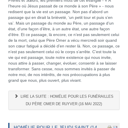
Frères et Sœurs, les premiers mots de cet évangile - « A
l’heure où Jésus passait de ce monde à son Père » - nous
redisent que la vie est un passage. Non pas d’abord un
passage qui en dirait la brièveté, ‘un petit tour et puis s’en
va’. Mais un passage du monde au Père, un passage d’un
état, d’une façon d’être, à un autre état, une autre façon
d’être. Et ce passage, là encore, ce n’est pas seulement celui
de la mort, celui que Père Omer a vécu mercredi soir quand
son cœur fatigué a décidé d’en rester là. Non, ce passage, ce
n’est pas seulement celui où le corps s’arrête. C’est toute la
vie qui est passage, toute notre existence qui nous invite,
nous attire à passer, changer, évoluer, consentir à se laisser
transformer. Sans cesse, nous sommes invités à passer de
notre moi, de nos intérêts, de nos préoccupations à plus
grand que nous, plus ouvert, plus vivant.
LIRE LA SUITE : HOMÉLIE POUR LES FUNÉRAILLES
DU PÈRE OMER DE RUYVER (16 MAI 2022)
HOMÉLIE POUR LE JEUDI SAINT (14