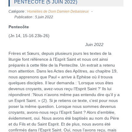
PENTECÔTE (5 JUIN 2022)
Catégorie :
Homélies de Dom Damien Debaisieux
Publication : 5 juin 2022
Pentecôte
(Jn 14, 15-16.23b-26)
Juin 2022
Frères et Sœurs, depuis plusieurs jours les textes de la
liturgie font référence à l’Esprit Saint et nous ont ainsi
préparés à cette fête de la Pentecôte. Un extrait a retenu
mon attention. Dans les Actes des Apôtres, au chapitre 19,
nous apprenons que Paul « arrive à Ephèse où il trouva
quelques disciples. Il leur demanda : ‘Lorsque vous êtes
devenus croyants, avez-vous reçu l’Esprit Saint ?’ Ils lui
répondirent :’Nous n’avons même pas entendu dire qu’il y a
un Esprit Saint. » (2). Si je retiens ce texte, c’est pour nous
poser la même question. Lorsque nous sommes devenus
croyants, avons-nous reçu l’Esprit Saint ? Alors d’emblée,
évidemment, oui. Nous avons été baptisés au nom du Père
et du Fils et du Saint Esprit. Et de plus, nous avons été
confirmés dans l’Esprit Saint. Oui, nous l’avons reçu, mais