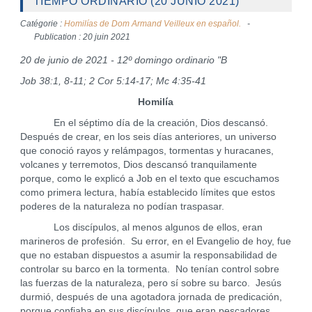
TIEMPO ORDINARIO (20 JUNIO 2021)
Catégorie :
Homilías de Dom Armand Veilleux en español.
Publication : 20 juin 2021
20 de junio de 2021 - 12º domingo ordinario "B
Job 38:1, 8-11; 2 Cor 5:14-17; Mc 4:35-41
Homilía
En el séptimo día de la creación, Dios descansó.
Después de crear, en los seis días anteriores, un universo
que conoció rayos y relámpagos, tormentas y huracanes,
volcanes y terremotos, Dios descansó tranquilamente
porque, como le explicó a Job en el texto que escuchamos
como primera lectura, había establecido límites que estos
poderes de la naturaleza no podían traspasar.
Los discípulos, al menos algunos de ellos, eran
marineros de profesión. Su error, en el Evangelio de hoy, fue
que no estaban dispuestos a asumir la responsabilidad de
controlar su barco en la tormenta. No tenían control sobre
las fuerzas de la naturaleza, pero sí sobre su barco. Jesús
durmió, después de una agotadora jornada de predicación,
porque confiaba en sus discípulos, que eran pescadores