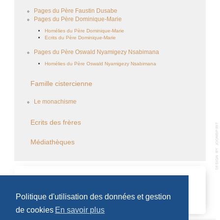
Pages du Père Faustin Dusabe
Pages du Père Dominique-Marie
Homélies du Père Dominique-Marie
Ecrits du Père Dominique-Marie
Pages du Père Oswald Nyamigezy Nsabimana
Homélies du Père Oswald Nyamigezy Nsabimana
Famille cistercienne
Le monachisme
Ecrits des frères
Médiathèques
CALENDRIER DES ÉVÈNEMENTS
Politique d'utilisation des données et gestion
Aucun évènement
de cookies
En savoir plus