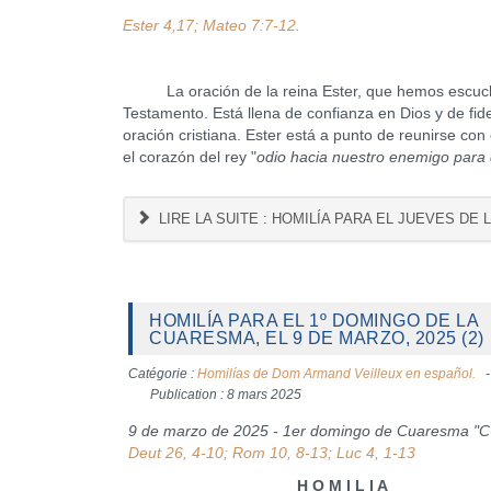
Ester 4,17; Mateo 7:7-12.
La oración de la reina Ester, que hemos escuchado
Testamento. Está llena de confianza en Dios y de fid
oración cristiana. Ester está a punto de reunirse con
el corazón del rey "
odio hacia nuestro enemigo para 
LIRE LA SUITE : HOMILÍA PARA EL JUEVES DE 
HOMILÍA PARA EL 1º DOMINGO DE LA
CUARESMA, EL 9 DE MARZO, 2025 (2)
Catégorie :
Homilías de Dom Armand Veilleux en español.
Publication : 8 mars 2025
9 de marzo de 2025 - 1er domingo de Cuaresma "C
Deut 26, 4-10; Rom 10, 8-13; Luc 4, 1-13
H O M I L I A