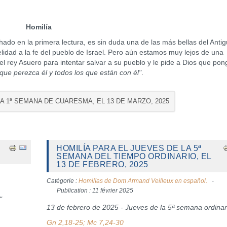
Homilía
 en la primera lectura, es sin duda una de las más bellas del Anti
elidad a la fe del pueblo de Israel. Pero aún estamos muy lejos de una
 el rey Asuero para intentar salvar a su pueblo y le pide a Dios que po
que perezca él y todos los que están con él"
.
LA 1ª SEMANA DE CUARESMA, EL 13 DE MARZO, 2025
HOMILÍA PARA EL JUEVES DE LA 5ª
SEMANA DEL TIEMPO ORDINARIO, EL
13 DE FEBRERO, 2025
Catégorie :
Homilías de Dom Armand Veilleux en español.
Publication : 11 février 2025
"
13 de febrero de 2025 - Jueves de la 5ª semana ordinar
Gn 2,18-25; Mc 7,24-30