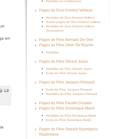
Homélies et conférences
Pages de Dom Armand Veilleux
Homélies de Dom Armand Veilleux
Autres pages de Dom Armand veilleux
guo
Homélies de Dom Armand veilleux
(Scourmont)
nga en
Pages de Père Bernard De Give
Pages du Père Omer De Ruyver
Homélies
Pages du Père Gérard Joyau
Homélies du Père Gérard Joyau
Ecrits du Père Gérard Joyau
Pages du Père Jacques Pineault
Ecrits du Père Jacques Pineault
Homélies du Père Jacques Pineault
Pages du Père Faustin Dusabe
Pages du Père Dominique-Marie
Homélies du Père Dominique-Marie
Ecrits du Père Dominique-Marie
ia
Pages du Père Oswald Nyamigezy
Nsabimana