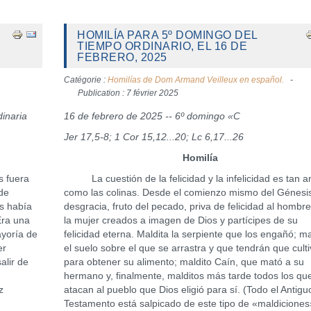
HOMILÍA PARA 5º DOMINGO DEL
TIEMPO ORDINARIO, EL 16 DE
FEBRERO, 2025
Catégorie :
Homilías de Dom Armand Veilleux en español.
Publication : 7 février 2025
dinaria
16 de febrero de 2025 -- 6º domingo «C
Jer 17,5-8; 1 Cor 15,12...20; Lc 6,17...26
Homilía
 fuera
La cuestión de la felicidad y la infelicidad es tan a
 de
como las colinas. Desde el comienzo mismo del Génesis
s había
desgracia, fruto del pecado, priva de felicidad al hombre
 Era una
la mujer creados a imagen de Dios y partícipes de su
ayoría de
felicidad eterna. Maldita la serpiente que los engañó; ma
er
el suelo sobre el que se arrastra y que tendrán que culti
alir de
para obtener su alimento; maldito Caín, que mató a su
hermano y, finalmente, malditos más tarde todos los qu
z
atacan al pueblo que Dios eligió para sí. (Todo el Antigu
Testamento está salpicado de este tipo de «maldiciones