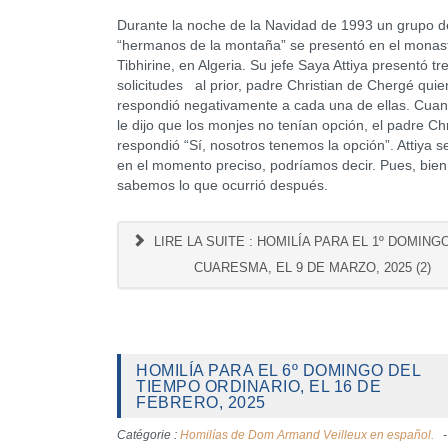
Durante la noche de la Navidad de 1993 un grupo d
“hermanos de la montaña” se presentó en el monast
Tibhirine, en Algeria. Su jefe Saya Attiya presentó tr
solicitudes al prior, padre Christian de Chergé quie
respondió negativamente a cada una de ellas. Cuan
le dijo que los monjes no tenían opción, el padre Chr
respondió “Sí, nosotros tenemos la opción”. Attiya s
en el momento preciso, podríamos decir. Pues, bien
sabemos lo que ocurrió después.
LIRE LA SUITE : HOMILÍA PARA EL 1º DOMING
CUARESMA, EL 9 DE MARZO, 2025 (2)
HOMILÍA PARA EL 6º DOMINGO DEL
TIEMPO ORDINARIO, EL 16 DE
FEBRERO, 2025
Catégorie :
Homilías de Dom Armand Veilleux en español.