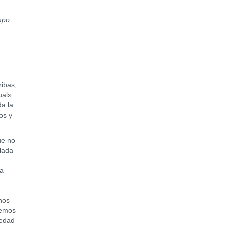
mpo
ibas,
ual»
da la
os y
ue no
ulada
da
nos
demos
vedad