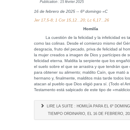
Publication : 15 février 2025
16 de febrero de 2025 -- 6º domingo «C
Jer 17,5-8; 1 Cor 15,12...20; Lc 6,17...26
Homilía
La cuestión de la felicidad y la infelicidad es t
como las colinas. Desde el comienzo mismo del Gén
desgracia, fruto del pecado, priva de felicidad al ho
la mujer creados a imagen de Dios y partícipes de s
felicidad eterna. Maldita la serpiente que los engañó
el suelo sobre el que se arrastra y que tendrán que c
para obtener su alimento; maldito Caín, que mató a
hermano y, finalmente, malditos más tarde todos lo
atacan al pueblo que Dios eligió para sí. (Todo el An
Testamento está salpicado de este tipo de «maldici
LIRE LA SUITE : HOMILÍA PARA EL 6º DOMIN
TIEMPO ORDINARIO, EL 16 DE FEBRERO, 20