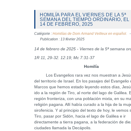
HOMILÍA PARA EL VIERNES DE LA 5ª
SEMANA DEL TIEMPO ORDINARIO, EL
14 DE FEBRERO, 2025
Catégorie :
Homilías de Dom Armand Veilleux en español.
Publication : 13 février 2025
14 de febrero de 2025 - Viernes de la 5ª semana or
1R 11, 29-32. 12:19; Mc 7:31-37
Homilía
Los Evangelios rara vez nos muestran a Jesús
del territorio de Israel. En los pasajes del Evangelio
Marcos que hemos estado leyendo estos días, Jesú
ido a la región de Tiro, al norte del lago de Galilea.
región fronteriza, con una población mixta, en su m
religión pagana. Allí había curado a la hija de la muj
sirofenicia. Y al principio del texto de hoy, le vemos s
Tiro, pasar por Sidón, hacia el lago de Galilea e ir
directamente a tierra pagana, a la federación de die
ciudades llamada la Decápolis.