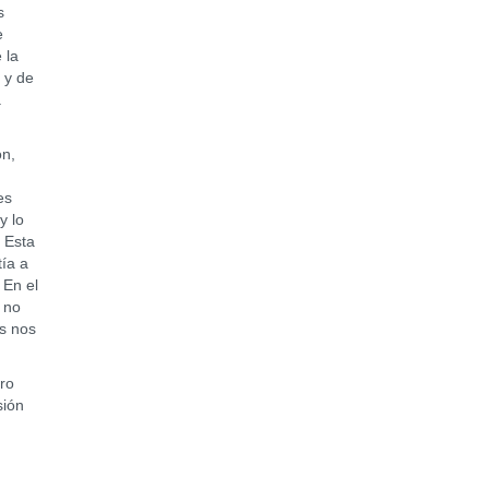
s
e
 la
a y de
a
n,
es
y lo
. Esta
tía a
 En el
 no
ús nos
ro
sión