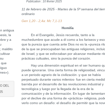
Publication : 10 février 2025
11 de febrero de 2025 - Martes de la 5ª semana del tie
ordinario
Gen 1,20 - 2,4a: Mc 7,1-13
Homilía
an antigua
esis, la
En el Evangelio, Jesús recuerda, tanto a la
mbre y a
muchedumbre que acude a él como a los fariseos y escr
u
que la pureza que cuenta ante Dios no es la «pureza rit
; maldito
de la que se preocupaban las antiguas religiones, inclui
ultivar
de Israel, y que se esforzaban por alcanzar mediante rit
 su
prácticas cultuales, sino la pureza del corazón.
s que
Hay una dimensión espiritual en el ser humano q
tiguo
puede ignorarse. Una cierta forma de religiosidad, vinc
ones»).
a un periodo agrario de la civilización -y que se había
perpetuado durante varios milenios- fue en cierta medi
barrida por el desarrollo de las revoluciones industrial y
GO DEL
tecnológica y luego por la llegada de la era de la
25
comunicación y de la información. En lugar de lamentar
por el declive de una forma de «práctica» religiosa, po
verlo como un desafío: el desafío de permitir que la no