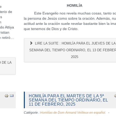
HOMILÍA
e
erio de
Este Evangelio nos revela muchas cosas, tanto s
es
la persona de Jesús como sobre la oración. Además, nu
n
actitud ante la oración suele revelar bastante bien la i
do Attiya
que tenemos de Dios y de Cristo.
istian
e retiró…
LIRE LA SUITE : HOMILÍA PARA EL JUEVES DE LA
SEMANA DEL TIEMPO ORDINARIO, EL 13 DE FEBRE
2025
O DE LA
HOMILÍA PARA EL MARTES DE LA 5ª
SEMANA DEL TIEMPO ORDINARIO, EL
11 DE FEBRERO, 2025
Catégorie :
Homilías de Dom Armand Veilleux en español.