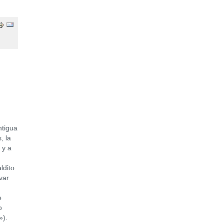
ntigua
, la
 y a
ldito
var
e
o
»).