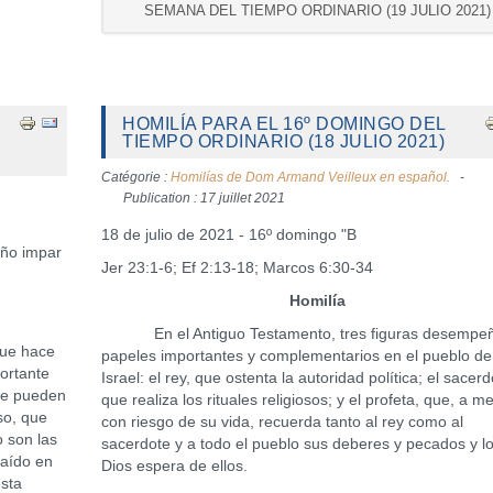
SEMANA DEL TIEMPO ORDINARIO (19 JULIO 2021)
HOMILÍA PARA EL 16º DOMINGO DEL
TIEMPO ORDINARIO (18 JULIO 2021)
Catégorie :
Homilías de Dom Armand Veilleux en español.
Publication : 17 juillet 2021
18 de julio de 2021 - 16º domingo "B
año impar
Jer 23:1-6; Ef 2:13-18; Marcos 6:30-34
Homilía
En el Antiguo Testamento, tres figuras desempe
ue hace
papeles importantes y complementarios en el pueblo de
ortante
Israel: el rey, que ostenta la autoridad política; el sacerd
que pueden
que realiza los rituales religiosos; y el profeta, que, a 
so, que
con riesgo de su vida, recuerda tanto al rey como al
o son las
sacerdote y a todo el pueblo sus deberes y pecados y l
caído en
Dios espera de ellos.
esta