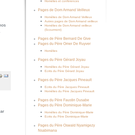
Homélies et conférences
Pages de Dom Armand Veilleux
Homélies de Dom Armand Veilleux
Autres pages de Dom Armand veilleux
mos
Homélies de Dom Armand veilleux
(Scourmont)
.
Pages de Père Bernard De Give
Pages du Père Omer De Ruyver
Homélies
Pages du Père Gérard Joyau
Homélies du Père Gérard Joyau
Ecrits du Père Gérard Joyau
Pages du Père Jacques Pineault
Ecrits du Père Jacques Pineault
Homélies du Père Jacques Pineault
Pages du Père Faustin Dusabe
Pages du Père Dominique-Marie
par
Homélies du Père Dominique-Marie
Ecrits du Père Dominique-Marie
Pages du Père Oswald Nyamigezy
Nsabimana