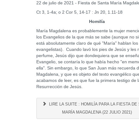
22 de julio de 2021 - Fiesta de Santa María Magdal
Ct 3, 1-4a; o 2 Cor 5, 14-17 : Jn 20, 1.11-18
Homilía
María Magdalena es probablemente la mujer menc
los Evangelios de la que más se sabe (aunque no s
está absolutamente claro de qué "María" hablan los
evangelistas). Cuando lavó los pies de Jesús y les 
perfume, Jesús dijo que dondequiera que se enseña
Evangelio, se contaría lo que había hecho "en mem
ella". Sin embargo, lo que San Juan más recuerda 
Magdalena, y que es objeto del texto evangélico qu
acabamos de leer, es que fue la primera testigo de l
Resurrección de Jesús.
LIRE LA SUITE : HOMILÍA PARA LA FIESTA DE
MARÍA MAGDALENA (22 JULIO 2021)