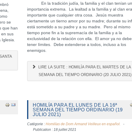
En la tradición judía, la familia y el clan tenían u
ombró
importancia extrema. La lealtad a la familia y al clan e
iena,
importante que cualquier otra cosa. Jesús muestra
como
ciertamente un tierno amor por su madre; durante su in
ero se
está sometido a su padre y a su madre. Pero al mismo
es que han
tiempo pone fin a la supremacía de la familia y a la
 en sus
exclusividad de la relación con ella. El amor ya no debe
 Iglesia.
tener límites. Debe extenderse a todos, incluso a los
enemigos.
 SANTA
LIRE LA SUITE : HOMILÍA PARA EL MARTES DE LA 
SEMANA DEL TIEMPO ORDINARIO (20 JULIO 2021)
HOMILÍA PARA EL LUNES DE LA 16ª
SEMANA DEL TIEMPO ORDINARIO (19
JULIO 2021)
Catégorie :
Homilías de Dom Armand Veilleux en español.
Publication : 18 juillet 2021