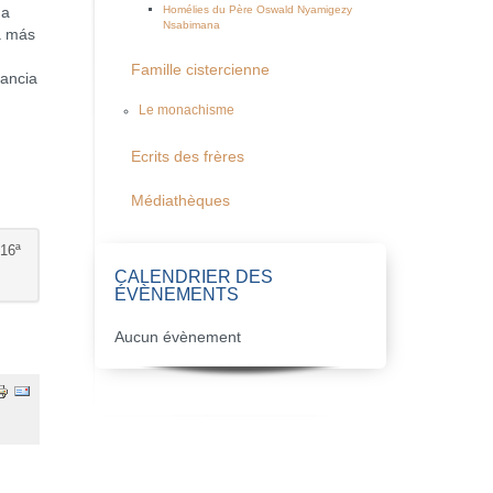
Homélies du Père Oswald Nyamigezy
na
Nsabimana
ra más
Famille cistercienne
fancia
Le monachisme
Ecrits des frères
Médiathèques
16ª
CALENDRIER DES
ÉVÈNEMENTS
Aucun évènement