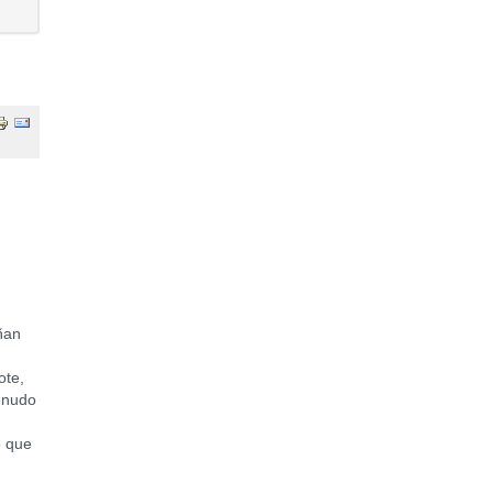
ñan
ote,
menudo
o que