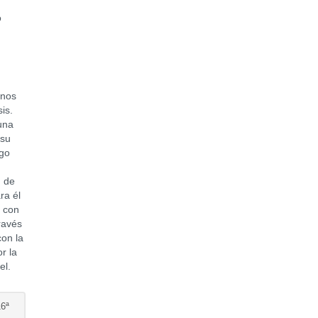
o
anos
sis.
una
 su
ego
n de
ra él
o con
ravés
con la
r la
el.
6ª