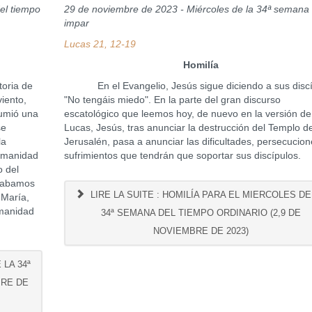
el tiempo
29 de noviembre de 2023 - Miércoles de la 34ª semana
impar
Lucas 21, 12-19
Homilía
oria de
En el Evangelio, Jesús sigue diciendo a sus discí
iento,
"No tengáis miedo". En la parte del gran discurso
umió una
escatológico que leemos hoy, de nuevo en la versión de
se
Lucas, Jesús, tras anunciar la destrucción del Templo d
la
Jerusalén, pasa a anunciar las dificultades, persecucion
umanidad
sufrimientos que tendrán que soportar sus discípulos.
o del
acabamos
LIRE LA SUITE : HOMILÍA PARA EL MIERCOLES DE
 María,
umanidad
34ª SEMANA DEL TIEMPO ORDINARIO (2,9 DE
NOVIEMBRE DE 2023)
 LA 34ª
BRE DE