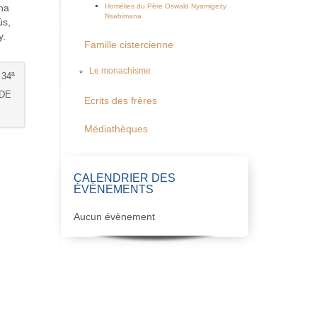
Homélies du Père Oswald Nyamigezy
na
Nsabimana
ús,
y.
Famille cistercienne
Le monachisme
34ª
 DE
Ecrits des frères
Médiathèques
CALENDRIER DES
ÉVÈNEMENTS
Aucun évènement