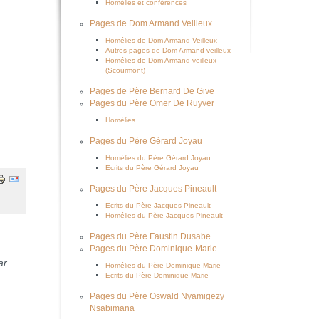
Homélies et conférences
Pages de Dom Armand Veilleux
Homélies de Dom Armand Veilleux
Autres pages de Dom Armand veilleux
Homélies de Dom Armand veilleux
(Scourmont)
Pages de Père Bernard De Give
Pages du Père Omer De Ruyver
Homélies
Pages du Père Gérard Joyau
Homélies du Père Gérard Joyau
Ecrits du Père Gérard Joyau
Pages du Père Jacques Pineault
Ecrits du Père Jacques Pineault
Homélies du Père Jacques Pineault
Pages du Père Faustin Dusabe
Pages du Père Dominique-Marie
ar
Homélies du Père Dominique-Marie
Ecrits du Père Dominique-Marie
Pages du Père Oswald Nyamigezy
Nsabimana