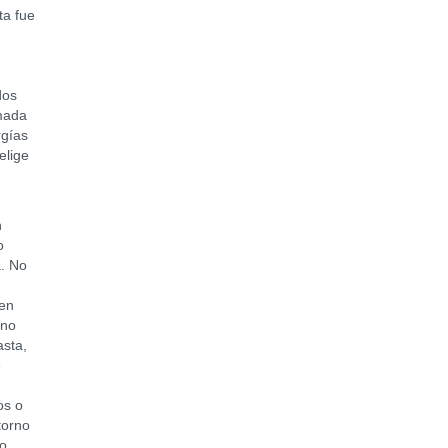
ta fue
dos
amada
rgías
elige
n
o
a. No
 en
 no
asta,
e
os o
torno
no