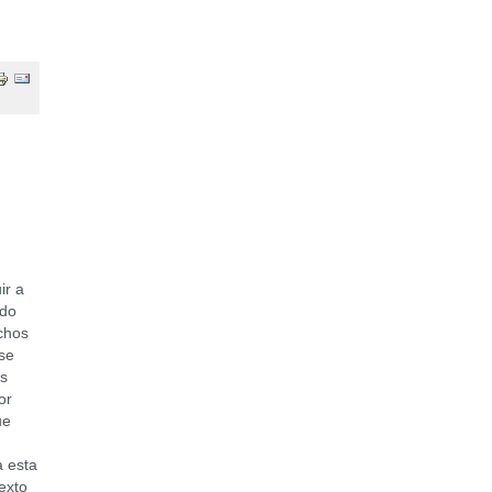
r a
ido
chos
se
ás
or
ue
a esta
exto