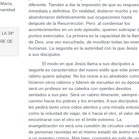
 María,
diferente. Tienden a dar la impresión de que su respues
umanidad
inmediata y definitiva. En realidad, dudaron mucho y no
abandonaron definitivamente sus ocupaciones hasta
después de la Resurrección. Pero, al condensar los
acontecimientos en un solo episodio, quieren subrayar 
 LA 34ª
puntos esenciales. La primera es la capacidad de la ll
BRE DE
de Dios, una vez escuchada, de movilizar todas las ene
humanas. La segunda es la autoridad con la que Jesús 
a sus discípulos.
El modo en que Jesús llama a sus discípulos a
seguirle es característico del nuevo estilo que este jove
rabino quiere adoptar. No los reúne a su alrededor com
hicieron otros rabinos y líderes de escuelas en su époc
será un profesor en su cátedra con oyentes devotos
sentados a sus pies. Será un rabino itinerante, siempre
camino hacia los pobres y los errantes. A sus discípulos
les pedirá tanto unos oídos atentos y una mirada entusi
como la voluntad de viajar, de ir hacia el otro, el valor d
encontrarse con el otro en el límite extremo. La
evangelización no será una cuestión de circuitos cerrad
de personas reunidas en el mismo estado de ánimo en 
a un maestro común. Más bien, consistirá en salir de u