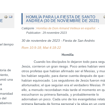
HOMILÍA PARA LA FIESTA DE SANTO
DE
ANDREA (30 DE NOVIEMBRE DE 2023)
Catégorie :
Homilías de Dom Armand Veilleux en español.
Publication : 29 novembre 2023
30 de noviembre de 2023 - Fiesta de San Andrés
el tiempo
Rom 10:9-18; Mat 4:18-22
Homilía
Cuando los discípulos lo dejaron todo para segui
Jesús, corrieron un gran riesgo. Poco antes habían ven
oria de
otros profetas que habían afirmado ser el Mesías, y mu
iento,
los habían seguido, para darse cuenta después de que 
umió una
habían equivocado. Los seguidores de Jesús fueron m
se
afortunados; el que seguían era el verdadero Mesías. P
la
ello, a menudo recordaban más tarde el momento en q
umanidad
escucharon su primera llamada, y probablemente lo
o del
adornaban un poco. Cada uno de los evangelistas relat
acabamos
primera llamada de forma personal y la sitúa en un cont