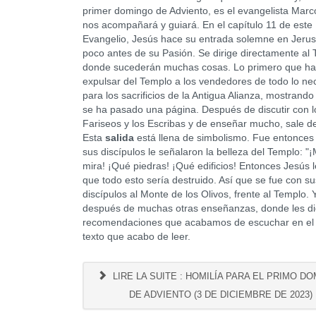
primer domingo de Adviento, es el evangelista Marc
nos acompañará y guiará. En el capítulo 11 de este
Evangelio, Jesús hace su entrada solemne en Jerus
poco antes de su Pasión. Se dirige directamente al 
donde sucederán muchas cosas. Lo primero que ha
expulsar del Templo a los vendedores de todo lo ne
para los sacrificios de la Antigua Alianza, mostrando
se ha pasado una página. Después de discutir con l
Fariseos y los Escribas y de enseñar mucho, sale d
Esta
salida
está llena de simbolismo. Fue entonce
sus discípulos le señalaron la belleza del Templo: "
mira! ¡Qué piedras! ¡Qué edificios! Entonces Jesús l
que todo esto sería destruido. Así que se fue con su
discípulos al Monte de los Olivos, frente al Templo. Y 
después de muchas otras enseñanzas, donde les di
recomendaciones que acabamos de escuchar en el
texto que acabo de leer.
LIRE LA SUITE : HOMILÍA PARA EL PRIMO D
DE ADVIENTO (3 DE DICIEMBRE DE 2023)