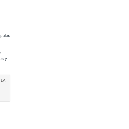
pulos
e
es y
 LA