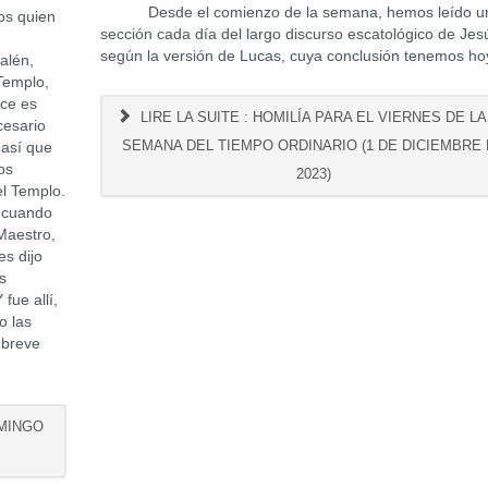
Desde el comienzo de la semana, hemos leído u
os quien
sección cada día del largo discurso escatológico de Jes
según la versión de Lucas, cuya conclusión tenemos ho
alén,
Templo,
ce es
LIRE LA SUITE : HOMILÍA PARA EL VIERNES DE LA 
cesario
SEMANA DEL TIEMPO ORDINARIO (1 DE DICIEMBRE
 así que
os
2023)
el Templo.
s cuando
¡Maestro,
es dijo
s
fue allí,
o las
 breve
OMINGO