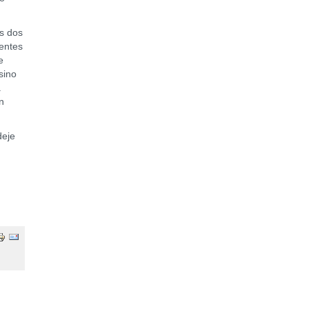
s dos
rentes
e
sino
.
n
eje