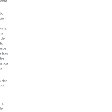
renta
do
pio
én la
pia
 de
eb.
iosos
 tras
les
stica
 a
 rica
 del
 a
de