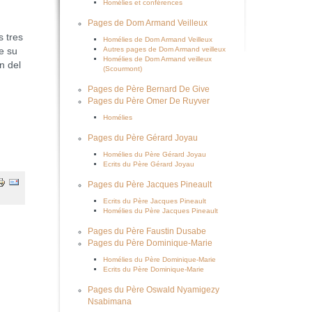
Homélies et conférences
Pages de Dom Armand Veilleux
 tres
Homélies de Dom Armand Veilleux
Autres pages de Dom Armand veilleux
e su
Homélies de Dom Armand veilleux
n del
(Scourmont)
Pages de Père Bernard De Give
Pages du Père Omer De Ruyver
Homélies
Pages du Père Gérard Joyau
Homélies du Père Gérard Joyau
Ecrits du Père Gérard Joyau
Pages du Père Jacques Pineault
Ecrits du Père Jacques Pineault
Homélies du Père Jacques Pineault
Pages du Père Faustin Dusabe
Pages du Père Dominique-Marie
Homélies du Père Dominique-Marie
Ecrits du Père Dominique-Marie
Pages du Père Oswald Nyamigezy
Nsabimana