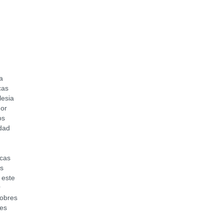
a
cas
lesia
mor
os
idad
ucas
os
 este
r
pobres
nes