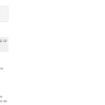
E
ma
as
do de