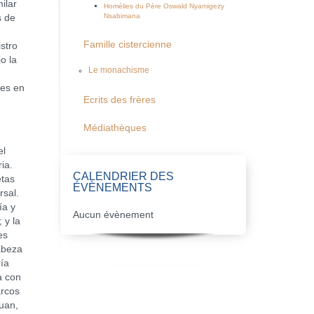
ilar
Homélies du Père Oswald Nyamigezy
Nsabimana
s de
Famille cistercienne
stro
o la
Le monachisme
tes en
Ecrits des frères
Médiathèques
el
ia.
CALENDRIER DES
etas
ÉVÈNEMENTS
rsal.
ía y
Aucun évènement
 y la
es
abeza
ía
a con
arcos
Juan,