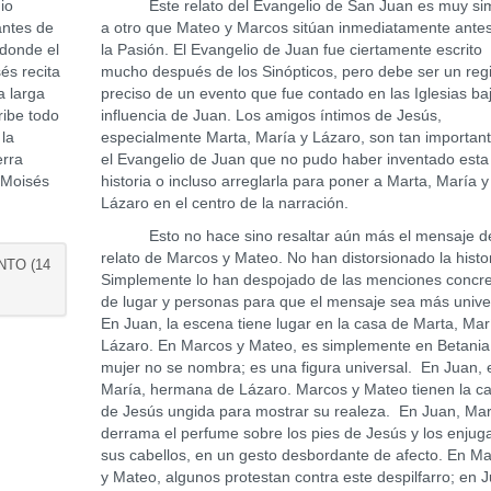
io
Este relato del Evangelio de San Juan es muy sim
antes de
a otro que Mateo y Marcos sitúan inmediatamente ante
 donde el
la Pasión. El Evangelio de Juan fue ciertamente escrito
és recita
mucho después de los Sinópticos, pero debe ser un regi
a larga
preciso de un evento que fue contado en las Iglesias baj
ribe todo
influencia de Juan. Los amigos íntimos de Jesús,
 la
especialmente Marta, María y Lázaro, son tan importan
erra
el Evangelio de Juan que no pudo haber inventado esta
 Moisés
historia o incluso arreglarla para poner a Marta, María y
Lázaro en el centro de la narración.
Esto no hace sino resaltar aún más el mensaje d
relato de Marcos y Mateo. No han distorsionado la histor
NTO (14
Simplemente lo han despojado de las menciones concr
de lugar y personas para que el mensaje sea más unive
En Juan, la escena tiene lugar en la casa de Marta, Mar
Lázaro. En Marcos y Mateo, es simplemente en Betania;
mujer no se nombra; es una figura universal. En Juan, 
María, hermana de Lázaro. Marcos y Mateo tienen la c
de Jesús ungida para mostrar su realeza. En Juan, Mar
derrama el perfume sobre los pies de Jesús y los enjug
sus cabellos, en un gesto desbordante de afecto. En M
y Mateo, algunos protestan contra este despilfarro; en 