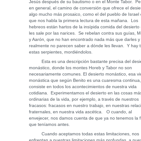
Jesús después de su bautismo o en el Monte Tabor. Pe
en general, el camino de conversión que ofrece el desie
algo mucho más prosaico, como el del pueblo de Israel 
que nos habla la primera lectura de esta mañana. Los
hebreos están hartos de la insípida comida del desierto
les sale por las narices. Se rebelan contra sus guías, 
y Aarón, que no han encontrado nada más que darles y
realmente no parecen saber a dónde les llevan. Y hay 
estas serpientes, mordiéndolos.
Esta es una descripción bastante precisa del desi
monástico, donde los montes Horeb y Tabor no son
necesariamente comunes. El desierto monástico, esa vi
monástica que según Benito es una cuaresma continua
consiste en todos los acontecimientos de nuestra vida
cotidiana. Experimentamos el desierto en las cosas má
ordinarias de la vida, por ejemplo, a través de nuestros
fracasos: fracasos en nuestro trabajo, en nuestras rela
fraternales, en nuestra vida ascética. O cuando, al
envejecer, nos damos cuenta de que ya no tenemos la 
que teníamos antes.
Cuando aceptamos todas estas limitaciones, nos
enfrentan a nuestras limitaciones más profundas, a nue