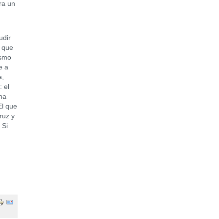
ra un
udir
 que
ismo
e a
a,
 el
ha
El que
ruz y
 Si