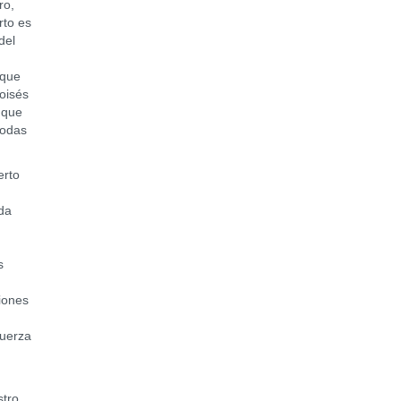
ro,
rto es
del
 que
Moisés
 que
todas
erto
da
,
s
ciones
fuerza
stro