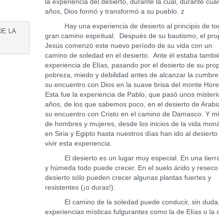
la experiencia del desierto, durante la cual, durante cua
años, Dios formó y transformó a su pueblo. z
Hay una experiencia de desierto al principio de to
DE LA
gran camino espiritual. Después de su bautismo, el pro
Jesús comenzó este nuevo período de su vida con un
camino de soledad en el desierto. Ante él estaba tambi
experiencia de Elías, pasando por el desierto de su pro
pobreza, miedo y debilidad antes de alcanzar la cumbre
su encuentro con Dios en la suave brisa del monte Hor
Esta fue la experiencia de Pablo, que pasó unos mister
años, de los que sabemos poco, en el desierto de Arabia
su encuentro con Cristo en el camino de Damasco. Y mi
de hombres y mujeres, desde los inicios de la vida moná
en Siria y Egipto hasta nuestros días han ido al desierto
vivir esta experiencia.
El desierto es un lugar muy especial. En una tierra
y húmeda todo puede crecer. En el suelo árido y reseco
desierto sólo pueden crecer algunas plantas fuertes y
resistentes (¡o duras!).
El camino de la soledad puede conducir, sin duda,
experiencias místicas fulgurantes como la de Elías o la 