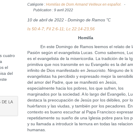
Catégorie :
Homilías de Dom Armand Veilleux en español.
Publication : 9 avril 2022
10 de abril de 2022 - Domingo de Ramos "C
Is 50:4-7; Fil 2:6-11; Lc 22:14-23,56
Homilía
En este Domingo de Ramos leemos el relato de l
Pasión según el evangelista Lucas. Como sabemos, Lu
s cuatro
es el evangelista de la misericordia. La tradición de la Ig
la
primitiva que nos transmite en su Evangelio es la del a
os el
infinito de Dios manifestado en Jesucristo. Ninguno de l
isa del
evangelistas ha percibido y expresado mejor la sensibil
este
del amor del Padre, que se manifestó en Jesús,
especialmente hacia los pobres, los que sufren, los
marginados por la sociedad. A lo largo del Evangelio, L
destaca la preocupación de Jesús por los débiles, por l
S DE LA
huérfanos y las viudas, y también por los pecadores. En
contexto es bueno escuchar al Papa Francisco expresa
repetidamente su sueño de una Iglesia pobre para los 
y su llamada a introducir la ternura en todas las relacio
humanas.