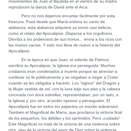
movimientos de Juan el Bautista en el vientre de su madre
reproducen la danza de David ante el Arca.
Pero no nos dejemos encantar fácilmente por esta
frescura. Pues desde que María entona su canto de
alabanza, esta alabanza adquiere ya tonos casi bélicos,
como el relato del Apocalipsis. Dispersa a los orgullosos.
Derriba a los poderosos de sus tronos... envía a los ricos con
las manos vacías. Y esto nos lleva de nuevo a la historia del
Apocalipsis.
En la época en que Juan, el vidente de Patmos,
escribía su Apocalipsis, la Iglesia era perseguida. Muchos
cristianos eran condenados a muerte porque se atrevían a
confesar su fe públicamente y se negaban a negar a Cristo
cuando se les obligaba a hacerlo. Los "signos" del Dragón y
la Mujer vestida de sol, con la luna bajo sus pies y la cabeza
coronada con doce estrellas, representaban, por un lado, a
la Iglesia y, por otro, al poder opresor y perseguidor. El
Apocalipsis fue en todos los aspectos un escrito subversivo.
También el Magnificat de María, que proclama la victoria final
de los pequeños, los débiles y los oprimidos. Pero ¡cuidado!
Este Magnificat no trata de la victoria de una violencia sobre
otra, sino de la victoria del amor de Dios sobre la violencia