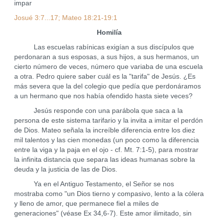
impar
Josué 3:7...17; Mateo 18:21-19:1
Homilía
Las escuelas rabínicas exigían a sus discípulos que
perdonaran a sus esposas, a sus hijos, a sus hermanos, un
cierto número de veces, número que variaba de una escuela
a otra. Pedro quiere saber cuál es la "tarifa" de Jesús. ¿Es
más severa que la del colegio que pedía que perdonáramos
a un hermano que nos había ofendido hasta siete veces?
Jesús responde con una parábola que saca a la
persona de este sistema tarifario y la invita a imitar el perdón
de Dios. Mateo señala la increíble diferencia entre los diez
mil talentos y las cien monedas (un poco como la diferencia
entre la viga y la paja en el ojo - cf. Mt. 7:1-5), para mostrar
la infinita distancia que separa las ideas humanas sobre la
deuda y la justicia de las de Dios.
Ya en el Antiguo Testamento, el Señor se nos
mostraba como "un Dios tierno y compasivo, lento a la cólera
y lleno de amor, que permanece fiel a miles de
generaciones" (véase Ex 34,6-7). Este amor ilimitado, sin