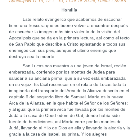
Apocalipsis 11:19; 12:1...10; 1 Cor 15:20-26; Lucas 1:39-56
Homilía
Este relato evangélico que acabamos de escuchar
tiene una frescura que es bueno volver a encontrar después
de escuchar la imagen más bien violenta de la visión del
Apocalipsis que se da en la primera lectura, así como el texto
de San Pablo que describe a Cristo aplastando a todos sus
enemigos con sus pies, aunque el último enemigo que
destruya sea la muerte.
San Lucas nos muestra a una joven de Israel, recién
embarazada, corriendo por los montes de Judea para
saludar a su anciana prima, que a su vez está embarazada
en su vejez. Es fácil reconocer en el relato de Lucas toda la
imaginería del transporte del Arca de la Alianza descrita en el
capítulo 6 del segundo libro de Samuel. María es la nueva
Arca de la Alianza, en la que habita el Señor de los Señores;
y al igual que la primera Arca fue llevada por los montes de
Judá a la casa de Obed-edom de Gat, donde había sido
fuente de bendiciones, así María corre por los montes de
Judá, llevando al Hijo de Dios en ella y llevando la alegría y la
gracia a la casa de Isabel, su prima. Y los alegres