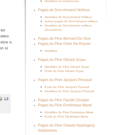
Homélies et conférences
Pages de Dom Armand Veilleux
Homélies de Dom Armand Veilleux
Autres pages de Dom Armand veilleux
Homélies de Dom Armand veilleux
ras
(Scourmont)
Mateo.
Pages de Père Bernard De Give
extos o
Pages du Père Omer De Ruyver
en sí
Homélies
Pages du Père Gérard Joyau
Homélies du Père Gérard Joyau
Ecrits du Père Gérard Joyau
Pages du Père Jacques Pineault
Ecrits du Père Jacques Pineault
Homélies du Père Jacques Pineault
Pages du Père Faustin Dusabe
Pages du Père Dominique-Marie
Homélies du Père Dominique-Marie
Ecrits du Père Dominique-Marie
Pages du Père Oswald Nyamigezy
Nsabimana