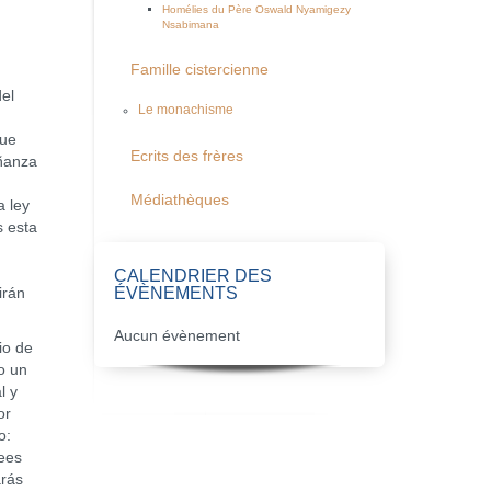
Homélies du Père Oswald Nyamigezy
Nsabimana
Famille cistercienne
el
Le monachisme
que
Ecrits des frères
eñanza
Médiathèques
a ley
s esta
,
CALENDRIER DES
ÉVÈNEMENTS
irán
Aucun évènement
io de
o un
l y
or
o:
lees
arás