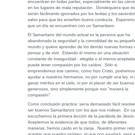
encuentran en todas partes, especialmente en las cárce
en los lugares de mala reputación. Dondequiera que es
serán fácilmente ignorados por los levitas y los sacerdot
salvo para que les enseñen buena conducta. Esperem
que un día se encuentren con un Samaritano.
El Samaritano del mundo actual es la persona que ha
abandonado la seguridad y la comodidad de su pequeñ
mundo y quiere aprender de los demás nuevas formas 
pensar y de vivir. Estando él mismo en una situación
constante de inseguridad - elegida o al menos aceptada
puede tener compasión por los caídos. Sólo si
emprendemos ese camino, como hizo Cristo, podremos
ayudar a nuestros hermanos, no por cumplir una ley, ni 
ganar méritos en el cielo, ni por el placer de ser buenos
generosos, sino simplemente porque nos "moverá la
compasión".
Como conclusión práctica: sería demasiado fácil resolve
ser buenos Samaritanos con los que nos rodean. En c
escuchemos la primera lección de la parábola de Jesús
Aceptemos la evidencia de que todos, de diferentes
maneras, hemos caído en la zanja. Nuestro primer reto
aceptar que nuestro prójimo, el que nos ayudará, será 