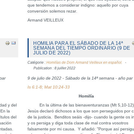
que tendemos a considerar indigno: aquello por cuya
conversión solemos rezar.
Armand VEILLEUX
HOMILIA PARA EL SÁBADO DE LA 14ª
SEMANA DEL TIEMPO ORDINARIO (9 DE
JULIO DE 2022)
Catégorie :
Homilías de Dom Armand Veilleux en español.
Publication : 8 juillet 2022
par
9 de julio de 2022 - Sábado de la 14ª semana - año par
Is 6:1-8; Mat 10:24-33
Homilía
dad y del
En la última de las bienaventuranzas (Mt 5,10-12)
 En la
Jesús declaró dichosos a los que son perseguidos por 
tulos del
de la justicia. Benditos seáis -dijo- cuando la gente os i
uación
y os persiga y diga toda clase de mal contra vosotros
entadas.
falsamente por mi causa. Y añadió: "Porque así persig