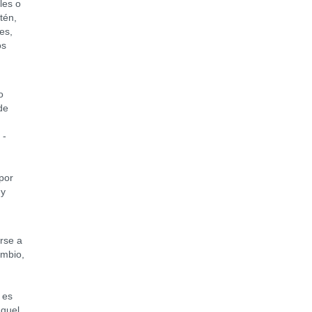
les o
tén,
es,
os
o
de
 -
por
 y
rse a
ambio,
.
 es
aquel