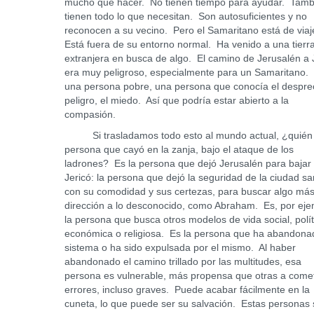
mucho que hacer. No tienen tiempo para ayudar. Tamb
tienen todo lo que necesitan. Son autosuficientes y no
reconocen a su vecino. Pero el Samaritano está de viaj
Está fuera de su entorno normal. Ha venido a una tierr
extranjera en busca de algo. El camino de Jerusalén a 
era muy peligroso, especialmente para un Samaritano.
una persona pobre, una persona que conocía el desprec
peligro, el miedo. Así que podría estar abierto a la
compasión.
Si trasladamos todo esto al mundo actual, ¿quién 
persona que cayó en la zanja, bajo el ataque de los
ladrones? Es la persona que dejó Jerusalén para bajar
Jericó: la persona que dejó la seguridad de la ciudad sa
con su comodidad y sus certezas, para buscar algo más
dirección a lo desconocido, como Abraham. Es, por eje
la persona que busca otros modelos de vida social, polít
económica o religiosa. Es la persona que ha abandona
sistema o ha sido expulsada por el mismo. Al haber
abandonado el camino trillado por las multitudes, esa
persona es vulnerable, más propensa que otras a come
errores, incluso graves. Puede acabar fácilmente en la
cuneta, lo que puede ser su salvación. Estas personas 