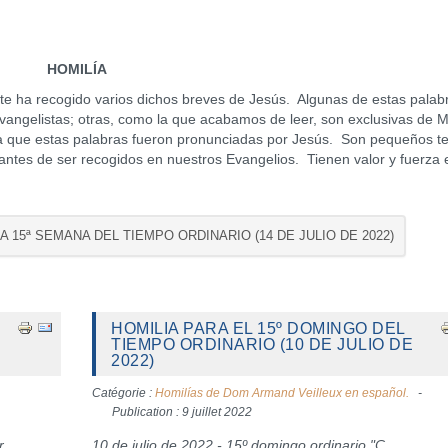
HOMILÍA
te ha recogido varios dichos breves de Jesús. Algunas de estas palab
vangelistas; otras, como la que acabamos de leer, son exclusivas de 
en la que estas palabras fueron pronunciadas por Jesús. Son pequeños t
va antes de ser recogidos en nuestros Evangelios. Tienen valor y fuerza 
LA 15ª SEMANA DEL TIEMPO ORDINARIO (14 DE JULIO DE 2022)
HOMILIA PARA EL 15º DOMINGO DEL
TIEMPO ORDINARIO (10 DE JULIO DE
2022)
Catégorie :
Homilías de Dom Armand Veilleux en español.
Publication : 9 juillet 2022
r
10 de julio de 2022 - 15º domingo ordinario "C