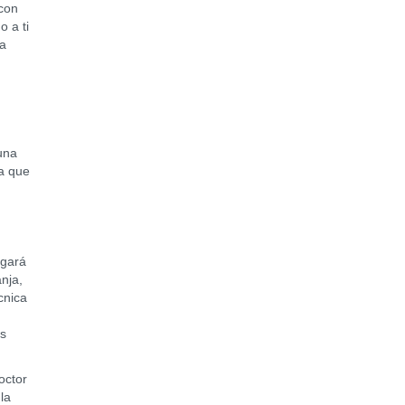
 con
o a ti
da
una
la que
igará
anja,
cnica
os
octor
la