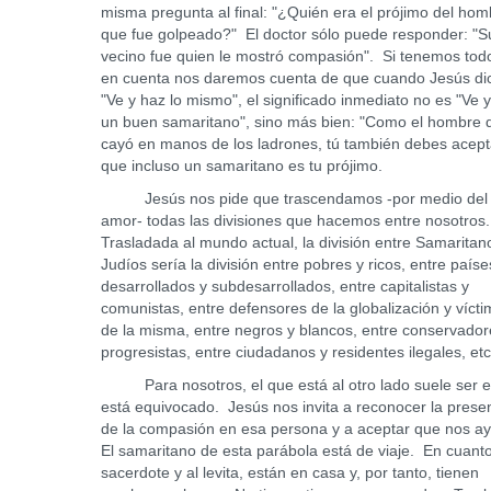
misma pregunta al final: "¿Quién era el prójimo del hom
que fue golpeado?" El doctor sólo puede responder: "S
vecino fue quien le mostró compasión". Si tenemos tod
en cuenta nos daremos cuenta de que cuando Jesús di
"Ve y haz lo mismo", el significado inmediato no es "Ve 
un buen samaritano", sino más bien: "Como el hombre 
cayó en manos de los ladrones, tú también debes acept
que incluso un samaritano es tu prójimo.
Jesús nos pide que trascendamos -por medio del
amor- todas las divisiones que hacemos entre nosotros
Trasladada al mundo actual, la división entre Samaritan
Judíos sería la división entre pobres y ricos, entre paíse
desarrollados y subdesarrollados, entre capitalistas y
comunistas, entre defensores de la globalización y víct
de la misma, entre negros y blancos, entre conservador
progresistas, entre ciudadanos y residentes ilegales, etc
Para nosotros, el que está al otro lado suele ser e
está equivocado. Jesús nos invita a reconocer la prese
de la compasión en esa persona y a aceptar que nos a
El samaritano de esta parábola está de viaje. En cuanto
sacerdote y al levita, están en casa y, por tanto, tienen