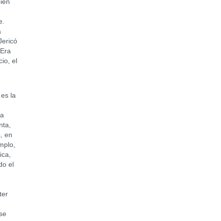
ién
e.
a
Jericó
 Era
io, el
es la
 a
nta,
, en
mplo,
ica,
do el
ter
se