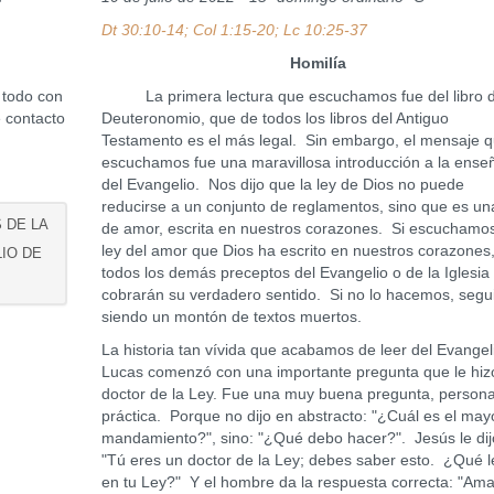
Dt 30:10-14; Col 1:15-20; Lc 10:25-37
Homilía
 todo con
La primera lectura que escuchamos fue del libro d
 contacto
Deuteronomio, que de todos los libros del Antiguo
Testamento es el más legal. Sin embargo, el mensaje 
escuchamos fue una maravillosa introducción a la ens
del Evangelio. Nos dijo que la ley de Dios no puede
reducirse a un conjunto de reglamentos, sino que es un
S DE LA
de amor, escrita en nuestros corazones. Si escuchamo
ley del amor que Dios ha escrito en nuestros corazones
LIO DE
todos los demás preceptos del Evangelio o de la Iglesia
cobrarán su verdadero sentido. Si no lo hacemos, segu
siendo un montón de textos muertos.
La historia tan vívida que acabamos de leer del Evangel
Lucas comenzó con una importante pregunta que le hiz
doctor de la Ley. Fue una muy buena pregunta, persona
práctica. Porque no dijo en abstracto: "¿Cuál es el may
mandamiento?", sino: "¿Qué debo hacer?". Jesús le dij
"Tú eres un doctor de la Ley; debes saber esto. ¿Qué 
en tu Ley?" Y el hombre da la respuesta correcta: "Am