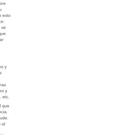
bre
u
o esto
ce:
y sé
que
ar
.
os y
s
imas
es y
. etc.
l que
ncia
yude.
 al