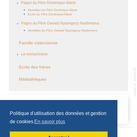
Pages du Père Dominique-Marie
Homélies du Père Dominique-Marie
Ecrits du Père Dominique-Marie
Pages du Père Oswald Nyamigezy Nsabimana
Homélies du Père Oswald Nyamigezy Nsabimana
Famille cistercienne
Le monachisme
Ecrits des frères
Médiathèques
CALENDRIER DES ÉVÈNEMENTS
Politique d'utilisation des données et gestion
Aucun évènement
de cookies
En savoir plus