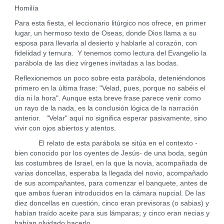
Homilía
Para esta fiesta, el leccionario litúrgico nos ofrece, en primer
lugar, un hermoso texto de Oseas, donde Dios llama a su
esposa para llevarla al desierto y hablarle al corazón, con
fidelidad y ternura. Y tenemos como lectura del Evangelio la
parábola de las diez vírgenes invitadas a las bodas.
Reflexionemos un poco sobre esta parábola, deteniéndonos
primero en la última frase: "Velad, pues, porque no sabéis el
día ni la hora". Aunque esta breve frase parece venir como
un rayo de la nada, es la conclusión lógica de la narración
anterior. "Velar" aquí no significa esperar pasivamente, sino
vivir con ojos abiertos y atentos.
El relato de esta parábola se sitúa en el contexto -
bien conocido por los oyentes de Jesús- de una boda, según
las costumbres de Israel, en la que la novia, acompañada de
varias doncellas, esperaba la llegada del novio, acompañado
de sus acompañantes, para comenzar el banquete, antes de
que ambos fueran introducidos en la cámara nupcial. De las
diez doncellas en cuestión, cinco eran previsoras (o sabias) y
habían traído aceite para sus lámparas; y cinco eran necias y
habían olvidado hacerlo.