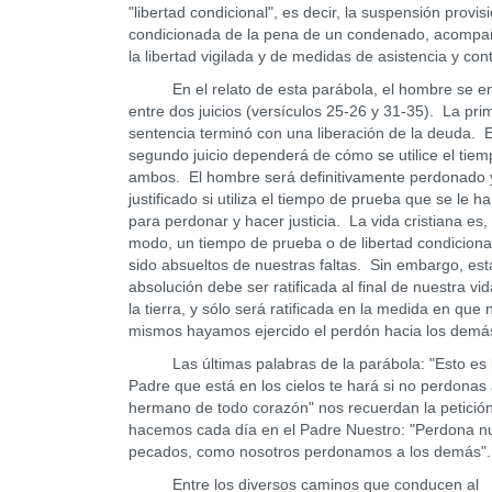
"libertad condicional", es decir, la suspensión provisi
condicionada de la pena de un condenado, acomp
la libertad vigilada y de medidas de asistencia y cont
En el relato de esta parábola, el hombre se e
entre dos juicios (versículos 25-26 y 31-35). La pri
sentencia terminó con una liberación de la deuda. E
segundo juicio dependerá de cómo se utilice el tiem
ambos. El hombre será definitivamente perdonado 
justificado si utiliza el tiempo de prueba que se le h
para perdonar y hacer justicia. La vida cristiana es, 
modo, un tiempo de prueba o de libertad condicion
sido absueltos de nuestras faltas. Sin embargo, est
absolución debe ser ratificada al final de nuestra vi
la tierra, y sólo será ratificada en la medida en que 
mismos hayamos ejercido el perdón hacia los demá
Las últimas palabras de la parábola: "Esto es 
Padre que está en los cielos te hará si no perdonas 
hermano de todo corazón" nos recuerdan la petició
hacemos cada día en el Padre Nuestro: "Perdona n
pecados, como nosotros perdonamos a los demás".
Entre los diversos caminos que conducen al