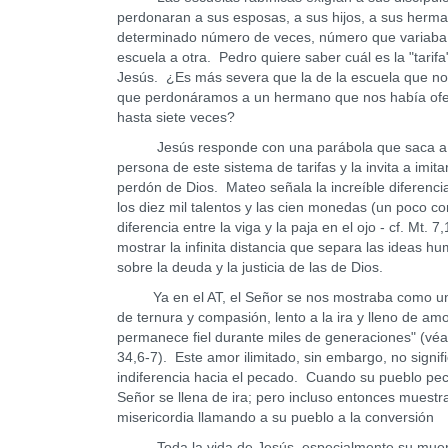
perdonaran a sus esposas, a sus hijos, a sus herm
determinado número de veces, número que variaba
escuela a otra. Pedro quiere saber cuál es la "tarifa
Jesús. ¿Es más severa que la de la escuela que no
que perdonáramos a un hermano que nos había of
hasta siete veces?
Jesús responde con una parábola que saca a 
persona de este sistema de tarifas y la invita a imitar
perdón de Dios. Mateo señala la increíble diferenci
los diez mil talentos y las cien monedas (un poco c
diferencia entre la viga y la paja en el ojo - cf. Mt. 7
mostrar la infinita distancia que separa las ideas h
sobre la deuda y la justicia de las de Dios.
Ya en el AT, el Señor se nos mostraba como un
de ternura y compasión, lento a la ira y lleno de am
permanece fiel durante miles de generaciones" (vé
34,6-7). Este amor ilimitado, sin embargo, no signif
indiferencia hacia el pecado. Cuando su pueblo pec
Señor se llena de ira; pero incluso entonces muestr
misericordia llamando a su pueblo a la conversión
Toda la vida de Jesús, especialmente su muert