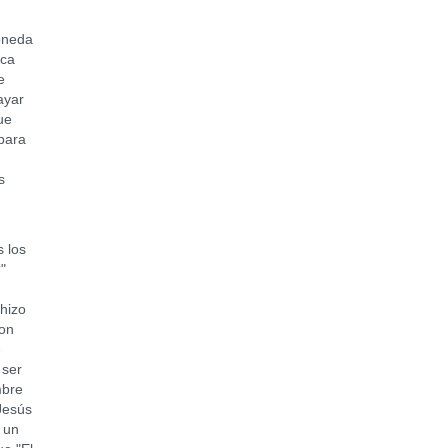
oneda
nca
e
ayar
ue
 para
s
 los
"
 hizo
con
e
 ser
mbre
 Jesús
s un