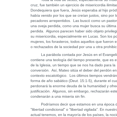
cruz, fue también un ejercicio de misericordia ilimit
Dondequiera que fuera, Jesús esperaba al hijo pró
había venido por los que se creían justos, sino por l
pecadores arrepentidos. Las buscó como un pasto
una oveja perdida, como una mujer busca su últim
perdida. Algunos parecen haber sido objeto privileg
su misericordia, especialmente en Lucas. Son los po
mujeres, los forasteros, todos aquellos que fueron e
o rechazados de la sociedad por una u otra prohibi
La parábola contada por Jesús en el Evangeli
contiene una teología del tiempo presente, que es e
de la Iglesia, un tiempo que se nos ha dado para la
conversión. Así, Mateo sitúa el deber del perdón en
contexto escatológico. Los últimos tiempos vendrá
forma de año sabático (Deut. 15:1-5), durante el cua
perdonará la enorme deuda de la humanidad y ofrec
justificación. Algunos, sin embargo, rechazarán est
condenarán a una miseria sin fin.
Podríamos decir que estamos en una época 
"libertad condicional" o "libertad vigilada". En nuest
actual tenemos, en la mayoría de los países, la noc