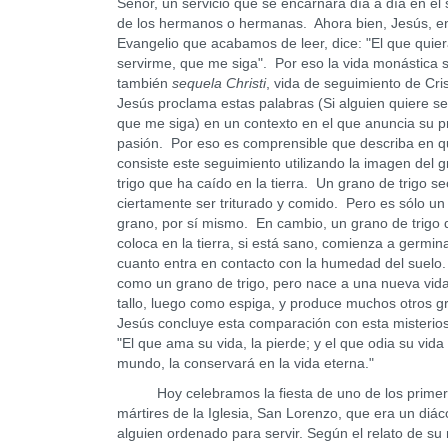
Señor, un servicio que se encarnará día a día en el 
de los hermanos o hermanas. Ahora bien, Jesús, en
Evangelio que acabamos de leer, dice: "El que quie
servirme, que me siga". Por eso la vida monástica 
también
sequela Christi
, vida de seguimiento de Cri
Jesús proclama estas palabras (Si alguien quiere se
que me siga) en un contexto en el que anuncia su p
pasión. Por eso es comprensible que describa en 
consiste este seguimiento utilizando la imagen del 
trigo que ha caído en la tierra. Un grano de trigo s
ciertamente ser triturado y comido. Pero es sólo u
grano, por sí mismo. En cambio, un grano de trigo 
coloca en la tierra, si está sano, comienza a germin
cuanto entra en contacto con la humedad del suelo
como un grano de trigo, pero nace a una nueva vi
tallo, luego como espiga, y produce muchos otros 
Jesús concluye esta comparación con esta misterios
"El que ama su vida, la pierde; y el que odia su vida
mundo, la conservará en la vida eterna."
Hoy celebramos la fiesta de uno de los prime
mártires de la Iglesia, San Lorenzo, que era un diác
alguien ordenado para servir. Según el relato de su 