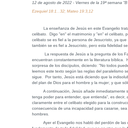
12 de agosto de 2022 - Viernes de la 19ª semana "B
Ezequiel 18:1...32; Mateo 19:3,12
La enseñanza de Jesús en este Evangelio trata de la
celibato. Digo "en" el matrimonio y "en" el celibato, 
celibato se es fiel a la persona de Jesucristo, ya qu
también se es fiel a Jesucristo, pero esta fidelidad s
La respuesta de Jesús a la pregunta de los Farise
encuentran constantemente en la literatura bíblica. H
sorpresa de los discípulos, diciendo: "No todos pued
leemos este texto según las reglas del paralelismo s
sigue. Por tanto, Jesús está diciendo que la indiso
del plan de Dios para el hombre y la mujer; y que sól
A continuación, Jesús añade inmediatamente su ens
tenga poder para entender, que entienda", es decir,
claramente entre el celibato elegido para la construcc
consecuencia de una incapacidad para casarse, sea e
hombres.
Ayer el Evangelio nos habló del perdón de las of