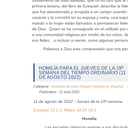
fundamento de toda fidelidad, que no es otro que la f
primera lectura, del libro de Ezequiel, describe la f
que fue abandonada y arrojada a un campo cuando er
casarse y la convirtió en su esposa y reina, una espo
marido o la mujer están llamados a permanecer fiele
de Dios. Quien se ha consagrado en el celibato por e
a una comunidad religiosa por medio de los votos, de
son fieles... o incluso si siente, como algunas per
Pidamos a Dios esta comprensión que nos permit
HOMILÍA PARA EL JUEVES DE LA 19ª
SEMANA DEL TIEMPO ORDINARIO (11
DE AGOSTO 2022)
Catégorie :
Homilías de Dom Armand Veilleux en español.
Publication : 11 août 2022
11 de agosto de 2022 - Jueves de la 19ª semana
Ezequiel 12:1-2; Mateo 18:21-19:1
Homilía
Las escuelas rabínicas exigían a sus discípul