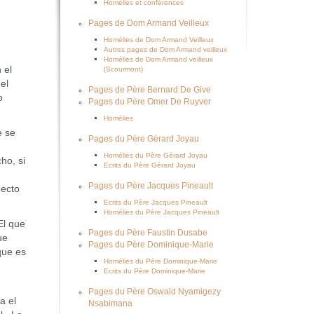
Homélies et conférences
Pages de Dom Armand Veilleux
Homélies de Dom Armand Veilleux
Autres pages de Dom Armand veilleux
Homélies de Dom Armand veilleux
 el
(Scourmont)
el
Pages de Père Bernard De Give
o
Pages du Père Omer De Ruyver
Homélies
e se
Pages du Père Gérard Joyau
Homélies du Père Gérard Joyau
ho, si
Ecrits du Père Gérard Joyau
Pages du Père Jacques Pineault
pecto
Ecrits du Père Jacques Pineault
Homélies du Père Jacques Pineault
El que
Pages du Père Faustin Dusabe
ue
Pages du Père Dominique-Marie
que es
Homélies du Père Dominique-Marie
Ecrits du Père Dominique-Marie
Pages du Père Oswald Nyamigezy
a el
Nsabimana