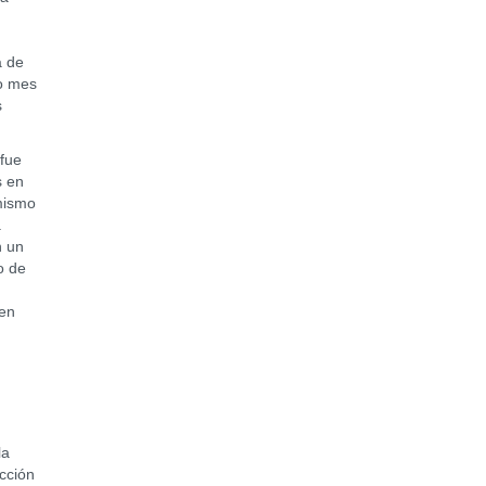
a de
to mes
s
fue
s en
mismo
a
n un
o de
 en
la
cción