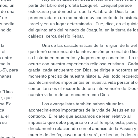
anos, un
partir del Libro del profeta Ezequiel. Ezequiel parece
 de una
esforzarse por demostrar que la Palabra de Dios le fue
" de
pronunciada en un momento muy concreto de la histori
s pedía
Israel y en un lugar determinado. Fue, dice, en el quin
endido
del quinto año del reinado de Joaquín, en la tierra de lo
caldeos, cerca del río Kebar.
la
Una de las características de la religión de Israel 
 el
que tomó conciencia de la intervención personal de Dio
a entre
su historia en momentos y lugares muy concretos. Lo 
omo la
ocurre con nuestra experiencia religiosa cristiana. Cad
,1-5), para
gracia, cada encuentro con Dios, se dirige a nosotros e
umanas
momento preciso de nuestra historia. Así, todo recuerd
acontecimientos importantes en nuestra vida personal o
comunitaria es el recuerdo de una intervención de Dios
 "Dios
nuestra vida, o de un encuentro con Dios.
or, que
ase Ex
Los evangelistas también saben situar los
ica
acontecimientos importantes de la vida de Jesús en su
a, el
contexto. El relato que acabamos de leer, relativo al
a su
impuesto que debe pagarse o no al Templo, está, pues,
directamente relacionado con el anuncio de la Pasión y 
muerte de Jesús, cuya muerte será, de hecho, la destru
e en la