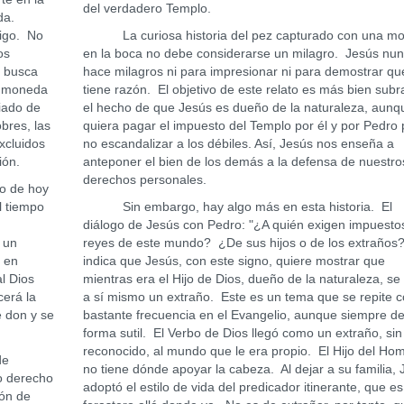
del verdadero Templo.
ada.
digo. No
La curiosa historia del pez capturado con una m
os
en la boca no debe considerarse un milagro. Jesús nu
r busca
hace milagros ni para impresionar ni para demostrar qu
a moneda
tiene razón. El objetivo de este relato es más bien subr
iado de
el hecho de que Jesús es dueño de la naturaleza, aunq
bres, las
quiera pagar el impuesto del Templo por él y por Pedro
xcluidos
no escandalizar a los débiles. Así, Jesús nos enseña a
ción.
anteponer el bien de los demás a la defensa de nuestro
derechos personales.
o de hoy
l tiempo
Sin embargo, hay algo más en esta historia. El
diálogo de Jesús con Pedro: "¿A quién exigen impuestos
 un
reyes de este mundo? ¿De sus hijos o de los extraños?
n en
indica que Jesús, con este signo, quiere mostrar que
l Dios
mientras era el Hijo de Dios, dueño de la naturaleza, se
erá la
a sí mismo un extraño. Este es un tema que se repite 
e don y se
bastante frecuencia en el Evangelio, aunque siempre d
forma sutil. El Verbo de Dios llegó como un extraño, sin
reconocido, al mundo que le era propio. El Hijo del Ho
de
no tiene dónde apoyar la cabeza. Al dejar a su familia,
ro derecho
adoptó el estilo de vida del predicador itinerante, que e
ión de