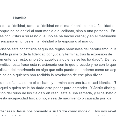
Homilía
 fidelidad, tanto la fidelidad en el matrimonio como la fidelidad en
porque no se es fiel al matrimonio o al celibato, sino a una persona. En 
e es con vistas a su reino que uno se ha hecho célibe; y en el matrimoni
e encarna entonces en la fidelidad a la esposa o al marido.
os está construida según las reglas habituales del paralelismo, qu
abla primero de la fidelidad conyugal y termina, tras la expresión de
en entender esto, sino sólo aquellos a quienes se les ha dado". De hec
emítico, esta frase está relacionada con lo que precede y no con lo que
lubilidad del matrimonio es algo que sólo puede entenderse como un as
o se da a quienes han recibido la revelación de ese plan divino.
eñanza sobre el celibato, y termina con una frase casi idéntica: "
 aquel a quien se le ha dado este poder para entender. Y Jesús disting
ión del reino de los cielos y en respuesta a una llamada, y el celibato 
sta incapacidad física o no, y sea de nacimiento o causada por los
ensas y Jesús nos presentó a su Padre como modelo. Hoy nos revel