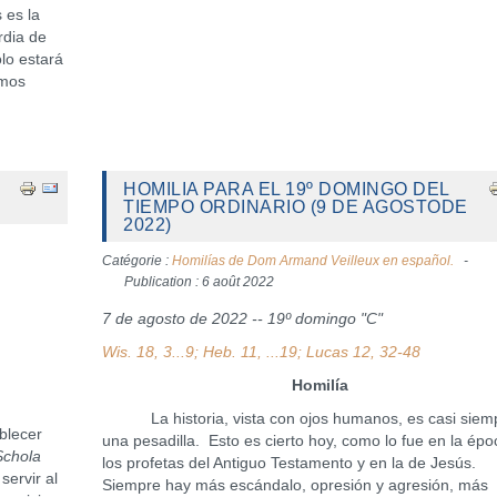
 es la
rdia de
lo estará
amos
HOMILIA PARA EL 19º DOMINGO DEL
TIEMPO ORDINARIO (9 DE AGOSTODE
2022)
Catégorie :
Homilías de Dom Armand Veilleux en español.
Publication : 6 août 2022
7 de agosto de 2022 -- 19º domingo "C"
Wis. 18, 3...9; Heb. 11, ...19; Lucas 12, 32-48
Homilía
La historia, vista con ojos humanos, es casi siem
blecer
una pesadilla. Esto es cierto hoy, como lo fue en la ép
Schola
los profetas del Antiguo Testamento y en la de Jesús.
servir al
Siempre hay más escándalo, opresión y agresión, más