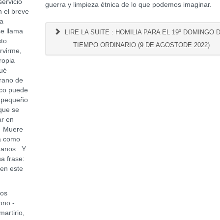
servicio
guerra y limpieza étnica de lo que podemos imaginar.
 el breve
ra
se llama
LIRE LA SUITE : HOMILIA PARA EL 19º DOMINGO 
sto.
TIEMPO ORDINARIO (9 DE AGOSTODE 2022)
rvirme,
ropia
qué
grano de
eco puede
n pequeño
que se
ar en
. Muere
da como
granos. Y
a frase:
 en este
ros
ono -
martirio,