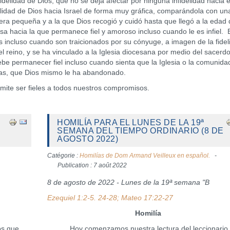
idelidad de Dios, que no se deja afectar por ninguna infidelidad hacia 
idelidad de Dios hacia Israel de forma muy gráfica, comparándola con un
a pequeña y a la que Dios recogió y cuidó hasta que llegó a la edad 
sa hacia la que permanece fiel y amoroso incluso cuando le es infiel. 
s incluso cuando son traicionados por su cónyuge, a imagen de la fidel
l reino, y se ha vinculado a la Iglesia diocesana por medio del sacerdo
be permanecer fiel incluso cuando sienta que la Iglesia o la comunida
sonas, que Dios mismo le ha abandonado.
e ser fieles a todos nuestros compromisos.
HOMILÍA PARA EL LUNES DE LA 19ª
SEMANA DEL TIEMPO ORDINARIO (8 DE
AGOSTO 2022)
Catégorie :
Homilías de Dom Armand Veilleux en español.
Publication : 7 août 2022
8 de agosto de 2022 - Lunes de la 19ª semana "B
Ezequiel 1:2-5. 24-28; Mateo 17:22-27
Homilía
os que
Hoy comenzamos nuestra lectura del leccionario