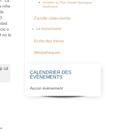
él. La
Homélies du Père Oswald Nyamigezy
a niña
Nsabimana
de
El
Famille cistercienne
idad
cio o
Le monachisme
d no le
Ecrits des frères
Médiathèques
CALENDRIER DES
ÉVÈNEMENTS
Aucun évènement
 a