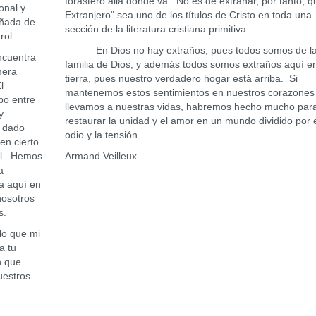
forastero allá donde va. No es de extrañar, por tanto, q
onal y
Extranjero" sea uno de los títulos de Cristo en toda una
añada de
sección de la literatura cristiana primitiva.
rol.
En Dios no hay extraños, pues todos somos de l
ncuentra
familia de Dios; y además todos somos extraños aquí en
mera
tierra, pues nuestro verdadero hogar está arriba. Si
l
mantenemos estos sentimientos en nuestros corazones 
po entre
llevamos a nuestras vidas, habremos hecho mucho par
y
restaurar la unidad y el amor en un mundo dividido por 
a dado
odio y la tensión.
en cierto
al. Hemos
Armand Veilleux
a
da aquí en
nosotros
s.
lo que mi
a tu
n que
uestros