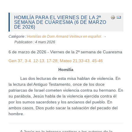
HOMILÍA PARA EL VIERNES DE LA 2ª
SEMANA DE CUARESMA (6 DE MARZO
DE 2026)
Catégorie :
Homilías de Dom Armand Veilleux en español.
Publication : 4 mars 2026
6 de marzo de 2026 - Viernes de la 2ª semana de Cuaresma
Gen 37, 3-4. 12-13. 17-28; Mateo 21:33-43. 45-46
Homilía
Las dos lecturas de esta misa hablan de violencia. En
la lectura del Antiguo Testamento, once de los doce
patriarcas de Israel cometen violencia contra su hermano. En
su parábola, Jesús habla de la violencia ejercida contra él
por los sumos sacerdotes y los ancianos del pueblo. En
ambos casos, Dios pudo sacar la salvación del pecado del
hombre.
A Jesús no le interesa castigar a los autores de la