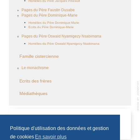
Homélies du Père Jacques Pineault
Pages du Père Faustin Dusabe
Pages du Père Dominique-Marie
Homélies du Père Dominique-Marie
Ecrits du Père Dominique-Marie
Pages du Père Oswald Nyamigezy Nsabimana
Homélies du Père Oswald Nyamigezy Nsabimana
Famille cistercienne
Le monachisme
Ecrits des frères
Médiathèques
CALENDRIER DES ÉVÈNEMENTS
Politique d'utilisation des données et gestion
Aucun évènement
de cookies
En savoir plus