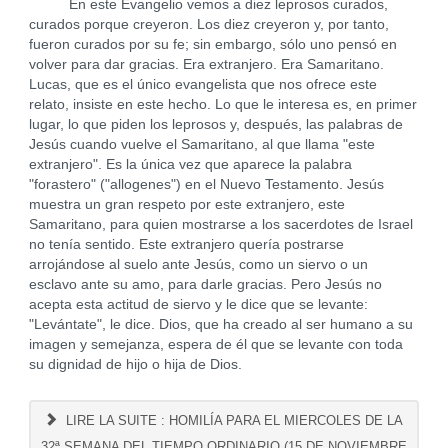
En este Evangelio vemos a diez leprosos curados,
curados porque creyeron. Los diez creyeron y, por tanto,
fueron curados por su fe; sin embargo, sólo uno pensó en
volver para dar gracias. Era extranjero. Era Samaritano.
Lucas, que es el único evangelista que nos ofrece este
relato, insiste en este hecho. Lo que le interesa es, en primer
lugar, lo que piden los leprosos y, después, las palabras de
Jesús cuando vuelve el Samaritano, al que llama "este
extranjero". Es la única vez que aparece la palabra
"forastero" ("allogenes") en el Nuevo Testamento. Jesús
muestra un gran respeto por este extranjero, este
Samaritano, para quien mostrarse a los sacerdotes de Israel
no tenía sentido. Este extranjero quería postrarse
arrojándose al suelo ante Jesús, como un siervo o un
esclavo ante su amo, para darle gracias. Pero Jesús no
acepta esta actitud de siervo y le dice que se levante:
"Levántate", le dice. Dios, que ha creado al ser humano a su
imagen y semejanza, espera de él que se levante con toda
su dignidad de hijo o hija de Dios.
LIRE LA SUITE : HOMILÍA PARA EL MIERCOLES DE LA
32ª SEMANA DEL TIEMPO ORDINARIO (15 DE NOVIEMBRE