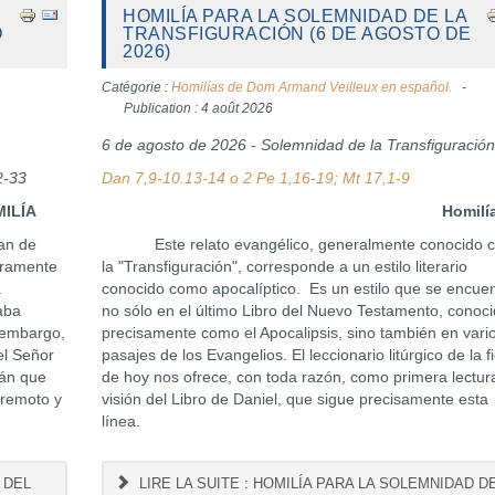
HOMILÍA PARA LA SOLEMNIDAD DE LA
O
TRANSFIGURACIÓN (6 DE AGOSTO DE
2026)
Catégorie :
Homilías de Dom Armand Veilleux en español.
Publication : 4 août 2026
6 de agosto de 2026 - Solemnidad de la Transfiguració
2-33
Dan 7,9-10.13-14 o 2 Pe 1,16-19; Mt 17,1-9
A
Homilí
an de
Este relato evangélico, generalmente conocido 
eramente
la "Transfiguración", corresponde a un estilo literario
a
conocido como apocalíptico. Es un estilo que se encue
aba
no sólo en el último Libro del Nuevo Testamento, conoc
n embargo,
precisamente como el Apocalipsis, sino también en vari
el Señor
pasajes de los Evangelios. El leccionario litúrgico de la f
cán que
de hoy nos ofrece, con toda razón, como primera lectur
rremoto y
visión del Libro de Daniel, que sigue precisamente esta
línea.
 DEL
LIRE LA SUITE : HOMILÍA PARA LA SOLEMNIDAD D