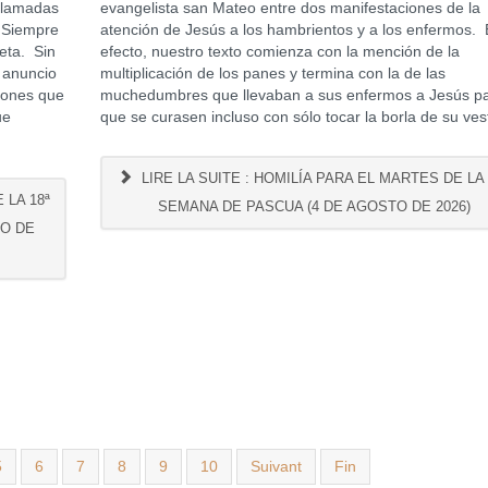
 llamadas
evangelista san Mateo entre dos manifestaciones de la
. Siempre
atención de Jesús a los hambrientos y a los enfermos.
eta. Sin
efecto, nuestro texto comienza con la mención de la
 anuncio
multiplicación de los panes y termina con la de las
iones que
muchedumbres que llevaban a sus enfermos a Jesús p
ue
que se curasen incluso con sólo tocar la borla de su ves
LIRE LA SUITE : HOMILÍA PARA EL MARTES DE LA 
 LA 18ª
SEMANA DE PASCUA (4 DE AGOSTO DE 2026)
TO DE
5
6
7
8
9
10
Suivant
Fin