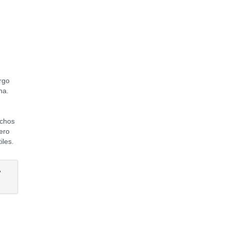
argo
na.
echos
ero
iles.
A