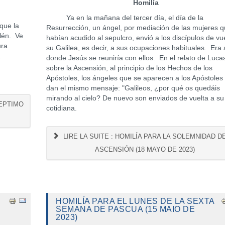
Homilía
Ya en la mañana del tercer día, el día de la
que la
Resurrección, un ángel, por mediación de las mujeres 
lén. Ve
habían acudido al sepulcro, envió a los discípulos de vu
ura
su Galilea, es decir, a sus ocupaciones habituales. Era a
a
donde Jesús se reuniría con ellos. En el relato de Luca
sobre la Ascensión, al principio de los Hechos de los
Apóstoles, los ángeles que se aparecen a los Apóstoles 
dan el mismo mensaje: "Galileos, ¿por qué os quedáis
mirando al cielo? De nuevo son enviados de vuelta a su
SEPTIMO
cotidiana.
LIRE LA SUITE : HOMILÍA PARA LA SOLEMNIDAD D
ASCENSIÓN (18 MAYO DE 2023)
HOMILÍA PARA EL LUNES DE LA SEXTA
SEMANA DE PASCUA (15 MAIO DE
2023)