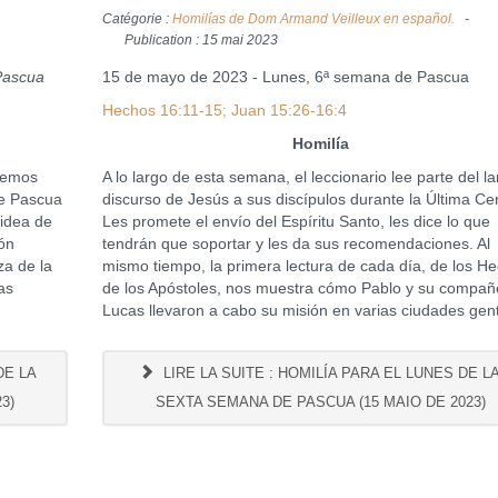
Catégorie :
Homilías de Dom Armand Veilleux en español.
Publication : 15 mai 2023
Pascua
15 de mayo de 2023 - Lunes, 6ª semana de Pascua
Hechos 16:11-15; Juan 15:26-16:4
Homilía
enemos
A lo largo de esta semana, el leccionario lee parte del l
de Pascua
discurso de Jesús a sus discípulos durante la Última Ce
 idea de
Les promete el envío del Espíritu Santo, les dice lo que
ión
tendrán que soportar y les da sus recomendaciones. Al
za de la
mismo tiempo, la primera lectura de cada día, de los H
as
de los Apóstoles, nos muestra cómo Pablo y su compañ
Lucas llevaron a cabo su misión en varias ciudades gent
DE LA
LIRE LA SUITE : HOMILÍA PARA EL LUNES DE L
3)
SEXTA SEMANA DE PASCUA (15 MAIO DE 2023)