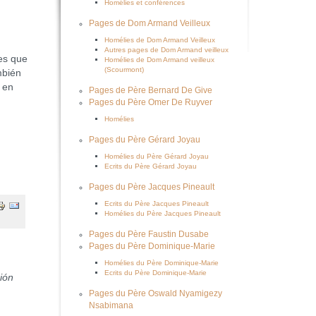
Homélies et conférences
Pages de Dom Armand Veilleux
Homélies de Dom Armand Veilleux
Autres pages de Dom Armand veilleux
es que
Homélies de Dom Armand veilleux
(Scourmont)
mbién
 en
Pages de Père Bernard De Give
Pages du Père Omer De Ruyver
Homélies
Pages du Père Gérard Joyau
Homélies du Père Gérard Joyau
Ecrits du Père Gérard Joyau
Pages du Père Jacques Pineault
Ecrits du Père Jacques Pineault
Homélies du Père Jacques Pineault
Pages du Père Faustin Dusabe
Pages du Père Dominique-Marie
Homélies du Père Dominique-Marie
Ecrits du Père Dominique-Marie
ión
Pages du Père Oswald Nyamigezy
Nsabimana