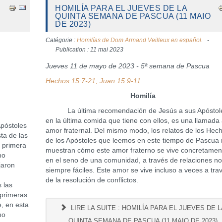
HOMILÍA PARA EL JUEVES DE LA
QUINTA SEMANA DE PASCUA (11 MAIO
DE 2023)
Catégorie :
Homilías de Dom Armand Veilleux en español.
Publication : 11 mai 2023
Jueves 11 de mayo de 2023 - 5ª semana de Pascua
Hechos 15:7-21; Juan 15:9-11
Homilía
La última recomendación de Jesús a sus Apóstol
en la última comida que tiene con ellos, es una llamada 
póstoles
amor fraternal. Del mismo modo, los relatos de los Hec
ta de las
de los Apóstoles que leemos en este tiempo de Pascua
a primera
muestran cómo este amor fraterno se vive concretamen
mo
en el seno de una comunidad, a través de relaciones n
jaron
siempre fáciles. Este amor se vive incluso a veces a tra
de la resolución de conflictos.
 las
 primeras
e, en esta
LIRE LA SUITE : HOMILÍA PARA EL JUEVES DE L
mo
QUINTA SEMANA DE PASCUA (11 MAIO DE 2023)