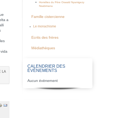
Homélies du Père Oswald Nyamigezy
Nsabimana
que
Famille cistercienne
elta a
llí
Le monachisme
s
Ecrits des frères
les
Médiathèques
 vida
CALENDRIER DES
ÉVÈNEMENTS
E LA
Aucun évènement