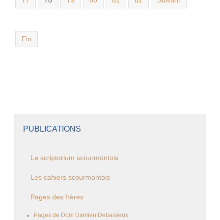
77
78
79
80
81
82
Suivant
Fin
PUBLICATIONS
Le scriptorium scourmontois
Les cahiers scourmontois
Pages des frères
Pages de Dom Damien Debaisieux