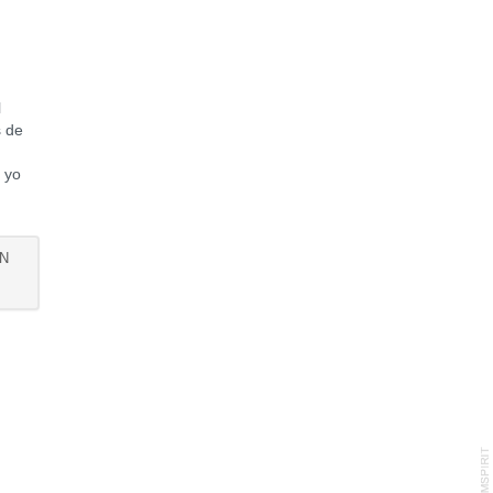
l
s de
 yo
AN