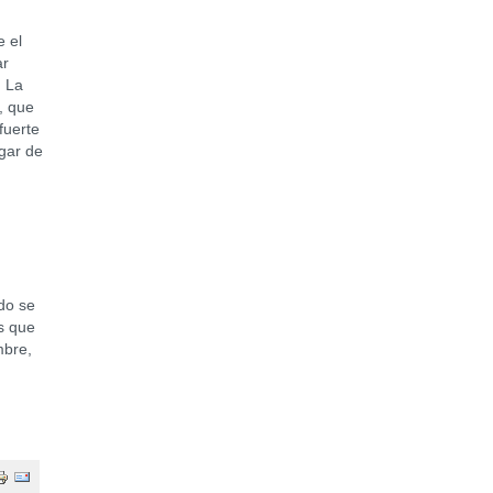
 el
ar
. La
, que
fuerte
ugar de
do se
s que
mbre,