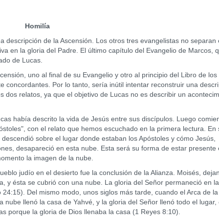
Homilía
escripción de la Ascensión. Los otros tres evangelistas no separan 
va en la gloria del Padre. El último capítulo del Evangelio de Marcos, 
ado de Lucas.
n, uno al final de su Evangelio y otro al principio del Libro de los
concordantes. Por lo tanto, sería inútil intentar reconstruir una descr
s dos relatos, ya que el objetivo de Lucas no es describir un acontecim
s había descrito la vida de Jesús entre sus discípulos. Luego comie
óstoles", con el relato que hemos escuchado en la primera lectura. En
 descendió sobre el lugar donde estaban los Apóstoles y cómo Jesús,
es, desapareció en esta nube. Esta será su forma de estar presente 
momento la imagen de la nube.
o judío en el desierto fue la conclusión de la Alianza. Moisés, deja
ña, y ésta se cubrió con una nube. La gloria del Señor permaneció en la
o 24:15). Del mismo modo, unos siglos más tarde, cuando el Arca de la
nube llenó la casa de Yahvé, y la gloria del Señor llenó todo el lugar,
s porque la gloria de Dios llenaba la casa (1 Reyes 8:10).