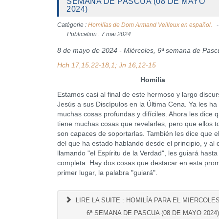
SEMANA DE PASCUA (08 DE MAYO
2024)
Catégorie :
Homilías de Dom Armand Veilleux en español.
Publication : 7 mai 2024
8 de mayo de 2024 - Miércoles, 6ª semana de Pasc
Hch 17,15.22-18,1; Jn 16,12-15
Homilía
Estamos casi al final de este hermoso y largo discu
Jesús a sus Discípulos en la Última Cena. Ya les ha
muchas cosas profundas y difíciles. Ahora les dice 
tiene muchas cosas que revelarles, pero que ellos t
son capaces de soportarlas. También les dice que el
del que ha estado hablando desde el principio, y al 
llamando "el Espíritu de la Verdad", les guiará hasta
completa. Hay dos cosas que destacar en esta pro
primer lugar, la palabra "guiará".
LIRE LA SUITE : HOMILÍA PARA EL MIERCOLE
6ª SEMANA DE PASCUA (08 DE MAYO 2024