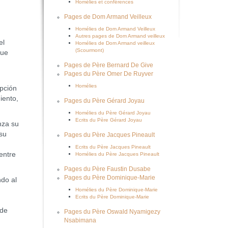
Homélies et conférences
Pages de Dom Armand Veilleux
Homélies de Dom Armand Veilleux
Autres pages de Dom Armand veilleux
el
Homélies de Dom Armand veilleux
(Scourmont)
que
Pages de Père Bernard De Give
Pages du Père Omer De Ruyver
Homélies
ipción
iento,
Pages du Père Gérard Joyau
Homélies du Père Gérard Joyau
Ecrits du Père Gérard Joyau
nza su
 su
Pages du Père Jacques Pineault
Ecrits du Père Jacques Pineault
entre
Homélies du Père Jacques Pineault
Pages du Père Faustin Dusabe
Pages du Père Dominique-Marie
ndo al
Homélies du Père Dominique-Marie
Ecrits du Père Dominique-Marie
 de
Pages du Père Oswald Nyamigezy
Nsabimana