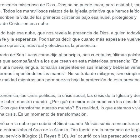
encia misteriosa de Dios. Dios no se puede tocar, pero está ahí, ta
 Todos los maravillosos relatos de la Iglesia primitiva que hemos leído
criben la vida de los primeros cristianos bajo esa nube, protegidos y
ia de Cristo- en esa nube.
ajo esa nube, que nos revela la presencia de Dios, a quien todaví
a fe y la esperanza. Podríamos decir que cuanto más espesa se vuelve
so opresiva, más real y efectiva es la presencia.
o de San Lucas como dije al principio, nos cuenta las últimas palab
os que acompañarán a los que crean en esta misteriosa presencia: "En
rán una nueva lengua, tomarán serpientes en sus manos y beberán ven
nfermos imponiéndoles las manos". No se trata de milagros, sino simpl
de maldad mientras uno permanezca bajo la protección de esta presenc
ca, las crisis políticas, la crisis social, las crisis de la Iglesia y de
 que cubre nuestro mundo. ¿Por qué no mirar esta nube con los ojos de 
e Dios que transforma nuestro mundo? En realidad, lo que estamos viv
una crisis. Es un momento de transformación.
con la nube que cubrió el Sinaí cuando Moisés subió a encontrarse
 entronizaba el Arca de la Alianza. Tan fuerte era la presencia de la gl
su servicio litúrgico (1 Reyes 8:10). Así ocurrió con las persecuciones 