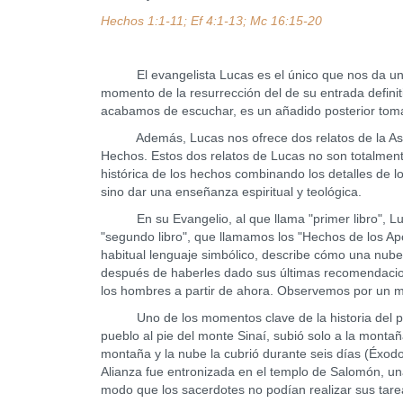
Hechos 1:1-11; Ef 4:1-13; Mc 16:15-20
El evangelista Lucas es el único que nos da una d
momento de la resurrección del de su entrada definiti
acabamos de escuchar, es un añadido posterior tom
Además, Lucas nos ofrece dos relatos de la Ascensió
Hechos. Estos dos relatos de Lucas no son totalmente 
histórica de los hechos combinando los detalles de lo
sino dar una enseñanza espiritual y teológica.
En su Evangelio, al que llama "primer libro", Luca
"segundo libro", que llamamos los "Hechos de los Ap
habitual lenguaje simbólico, describe cómo una nube
después de haberles dado sus últimas recomendacion
los hombres a partir de ahora. Observemos por un 
Uno de los momentos clave de la historia del puebl
pueblo al pie del monte Sinaí, subió solo a la monta
montaña y la nube la cubrió durante seis días (Éxod
Alianza fue entronizada en el templo de Salomón, una 
modo que los sacerdotes no podían realizar sus tarea