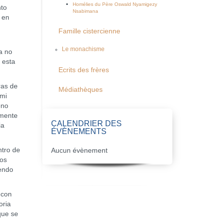
Homélies du Père Oswald Nyamigezy
nto
Nsabimana
 en
Famille cistercienne
Le monachisme
a no
 esta
Ecrits des frères
ras de
Médiathèques
 mi
eno
emente
CALENDRIER DES
ia
ÉVÈNEMENTS
ntro de
Aucun évènement
los
iendo
 con
oria
que se