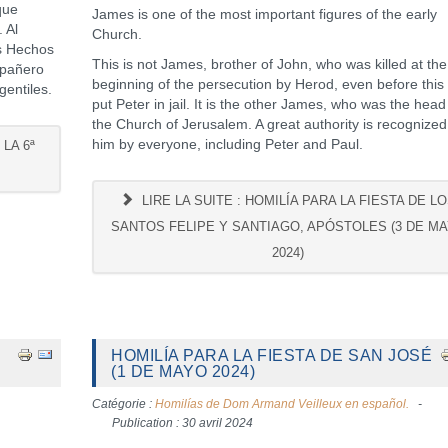
que
James is one of the most important figures of the early
 Al
Church.
os Hechos
This is not James, brother of John, who was killed at the
mpañero
beginning of the persecution by Herod, even before this
gentiles.
put Peter in jail. It is the other James, who was the head
the Church of Jerusalem. A great authority is recognized
him by everyone, including Peter and Paul.
LA 6ª
LIRE LA SUITE : HOMILÍA PARA LA FIESTA DE L
SANTOS FELIPE Y SANTIAGO, APÓSTOLES (3 DE M
2024)
HOMILÍA PARA LA FIESTA DE SAN JOSÉ
(1 DE MAYO 2024)
Catégorie :
Homilías de Dom Armand Veilleux en español.
Publication : 30 avril 2024