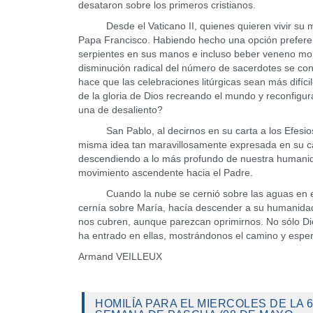
desataron sobre los primeros cristianos.
Desde el Vaticano II, quienes quieren vivir su me
Papa Francisco. Habiendo hecho una opción preferen
serpientes en sus manos e incluso beber veneno mo
disminución radical del número de sacerdotes se cons
hace que las celebraciones litúrgicas sean más difíc
de la gloria de Dios recreando el mundo y reconfigur
una de desaliento?
San Pablo, al decirnos en su carta a los Efesios 
misma idea tan maravillosamente expresada en su car
descendiendo a lo más profundo de nuestra humanida
movimiento ascendente hacia el Padre.
Cuando la nube se cernió sobre las aguas en el pri
cernía sobre María, hacía descender a su humanidad 
nos cubren, aunque parezcan oprimirnos. No sólo Dio
ha entrado en ellas, mostrándonos el camino y esper
Armand VEILLEUX
HOMILÍA PARA EL MIERCOLES DE LA 6