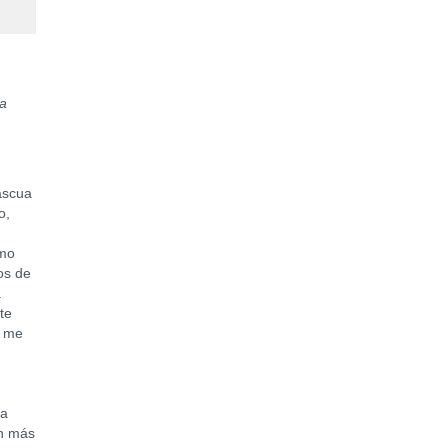
ua
ascua
o,
omo
hos de
a
te
e me
ra
ún más