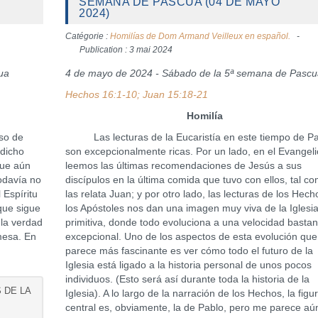
SEMANA DE PASCUA (04 DE MAYO
2024)
Catégorie :
Homilías de Dom Armand Veilleux en español.
Publication : 3 mai 2024
ua
4 de mayo de 2024 - Sábado de la 5ª semana de Pasc
Hechos 16:1-10; Juan 15:18-21
Homilía
rso de
Las lecturas de la Eucaristía en este tiempo de P
 dicho
son excepcionalmente ricas. Por un lado, en el Evangeli
que aún
leemos las últimas recomendaciones de Jesús a sus
odavía no
discípulos en la última comida que tuvo con ellos, tal c
 Espíritu
las relata Juan; y por otro lado, las lecturas de los Hec
que sigue
los Apóstoles nos dan una imagen muy viva de la Iglesi
 la verdad
primitiva, donde todo evoluciona a una velocidad bastan
mesa. En
excepcional. Uno de los aspectos de esta evolución qu
parece más fascinante es ver cómo todo el futuro de la
Iglesia está ligado a la historia personal de unos pocos
individuos. (Esto será así durante toda la historia de la
S DE LA
Iglesia). A lo largo de la narración de los Hechos, la figu
central es, obviamente, la de Pablo, pero me parece a
)