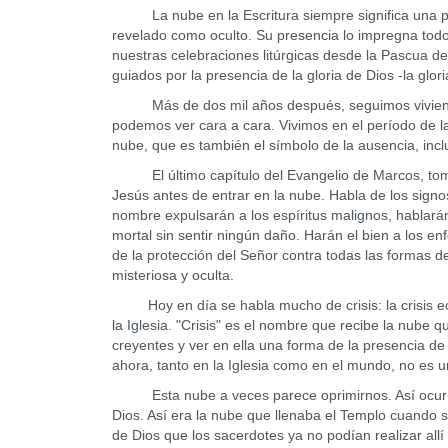
La nube en la Escritura siempre significa una pres
revelado como oculto. Su presencia lo impregna todo.
nuestras celebraciones litúrgicas desde la Pascua des
guiados por la presencia de la gloria de Dios -la glor
Más de dos mil años después, seguimos viviendo b
podemos ver cara a cara. Vivimos en el período de l
nube, que es también el símbolo de la ausencia, inclu
El último capítulo del Evangelio de Marcos, tomad
Jesús antes de entrar en la nube. Habla de los sign
nombre expulsarán a los espíritus malignos, habla
mortal sin sentir ningún daño. Harán el bien a los e
de la protección del Señor contra todas las formas 
misteriosa y oculta.
Hoy en día se habla mucho de crisis: la crisis económi
la Iglesia. "Crisis" es el nombre que recibe la nube
creyentes y ver en ella una forma de la presencia d
ahora, tanto en la Iglesia como en el mundo, no es 
Esta nube a veces parece oprimirnos. Así ocurrió 
Dios. Así era la nube que llenaba el Templo cuando se
de Dios que los sacerdotes ya no podían realizar allí 