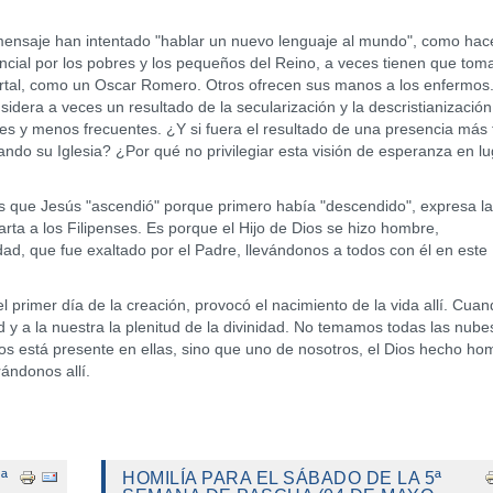
nsaje han intentado "hablar un nuevo lenguaje al mundo", como hace
cial por los pobres y los pequeños del Reino, a veces tienen que tom
rtal, como un Oscar Romero. Otros ofrecen sus manos a los enfermos
idera a veces un resultado de la secularización y la descristianización
iles y menos frecuentes. ¿Y si fuera el resultado de una presencia más 
ando su Iglesia? ¿Por qué no privilegiar esta visión de esperanza en l
que Jesús "ascendió" porque primero había "descendido", expresa la
ta a los Filipenses. Es porque el Hijo de Dios se hizo hombre,
d, que fue exaltado por el Padre, llevándonos a todos con él en este
mer día de la creación, provocó el nacimiento de la vida allí. Cuan
y a la nuestra la plenitud de la divinidad. No temamos todas las nube
s está presente en ellas, sino que uno de nosotros, el Dios hecho ho
ándonos allí.
ª
HOMILÍA PARA EL SÁBADO DE LA 5ª