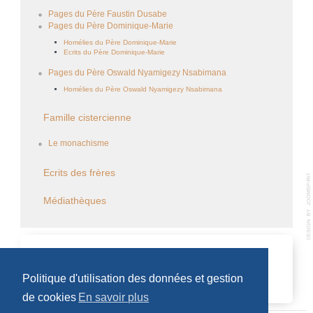
Pages du Père Faustin Dusabe
Pages du Père Dominique-Marie
Homélies du Père Dominique-Marie
Ecrits du Père Dominique-Marie
Pages du Père Oswald Nyamigezy Nsabimana
Homélies du Père Oswald Nyamigezy Nsabimana
Famille cistercienne
Le monachisme
Ecrits des frères
Médiathèques
CALENDRIER DES ÉVÈNEMENTS
Politique d'utilisation des données et gestion
Aucun évènement
de cookies
En savoir plus