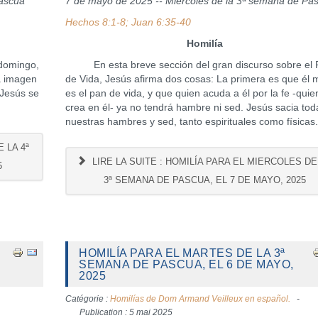
Pascua
7 de mayo de 2025 -- Miércoles de la 3ª semana de Pa
Hechos 8:1-8; Juan 6:35-40
Homilía
domingo,
En esta breve sección del gran discurso sobre el 
a imagen
de Vida, Jesús afirma dos cosas: La primera es que él
 Jesús se
es el pan de vida, y que quien acuda a él por la fe -quie
crea en él- ya no tendrá hambre ni sed. Jesús sacia tod
nuestras hambres y sed, tanto espirituales como físicas
 LA 4ª
LIRE LA SUITE : HOMILÍA PARA EL MIERCOLES DE
5
3ª SEMANA DE PASCUA, EL 7 DE MAYO, 2025
HOMILÍA PARA EL MARTES DE LA 3ª
SEMANA DE PASCUA, EL 6 DE MAYO,
2025
Catégorie :
Homilías de Dom Armand Veilleux en español.
Publication : 5 mai 2025