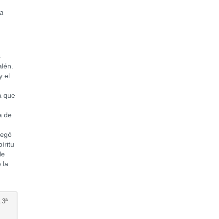
ua
s
alén.
y el
a que
a de
regó
íritu
le
 la
 3ª