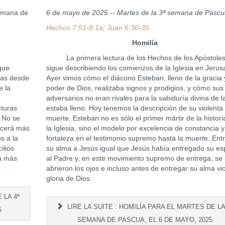
semana de
6 de mayo de 2025 -- Martes de la 3ª semana de Pasc
Hechos 7:51-8:1a; Juan 6:30-35
Homilía
La primera lectura de los Hechos de los Apóstole
que
sigue describiendo los comienzos de la Iglesia en Jerus
ías desde
Ayer vimos cómo el diácono Esteban, lleno de la gracia 
e la
poder de Dios, realizaba signos y prodigios, y cómo sus
adversarios no eran rivales para la sabiduría divina de l
cturas
estaba lleno. Hoy tenemos la descripción de su violenta
. No se
muerte. Esteban no es sólo el primer mártir de la histori
ecerá más
la Iglesia, sino el modelo por excelencia de constancia y
s a la
fortaleza en el testimonio supremo hasta la muerte. Ent
ilios
su alma a Jesús igual que Jesús había entregado su esp
rá más
al Padre y, en este movimiento supremo de entrega, se 
abrieron los ojos e incluso antes de entregar su alma vio
gloria de Dios.
 LA 4ª
LIRE LA SUITE : HOMILÍA PARA EL MARTES DE LA
5
SEMANA DE PASCUA, EL 6 DE MAYO, 2025