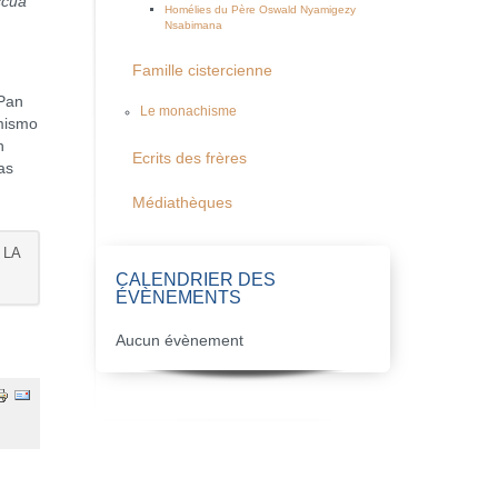
scua
Homélies du Père Oswald Nyamigezy
Nsabimana
Famille cistercienne
Pan
Le monachisme
 mismo
n
Ecrits des frères
as
.
Médiathèques
 LA
CALENDRIER DES
ÉVÈNEMENTS
Aucun évènement