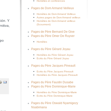
Homélies et conférences
Pages de Dom Armand Veilleux
Homélies de Dom Armand Veilleux
Autres pages de Dom Armand veilleux
ión. Y
Homélies de Dom Armand veilleux
(Scourmont)
mitiva,
Pages de Père Bernard De Give
Pages du Père Omer De Ruyver
mpo
Homélies
Pages du Père Gérard Joyau
Homélies du Père Gérard Joyau
Ecrits du Père Gérard Joyau
Pages du Père Jacques Pineault
Ecrits du Père Jacques Pineault
Homélies du Père Jacques Pineault
Pages du Père Faustin Dusabe
Pages du Père Dominique-Marie
Homélies du Père Dominique-Marie
Ecrits du Père Dominique-Marie
Pages du Père Oswald Nyamigezy
Nsabimana