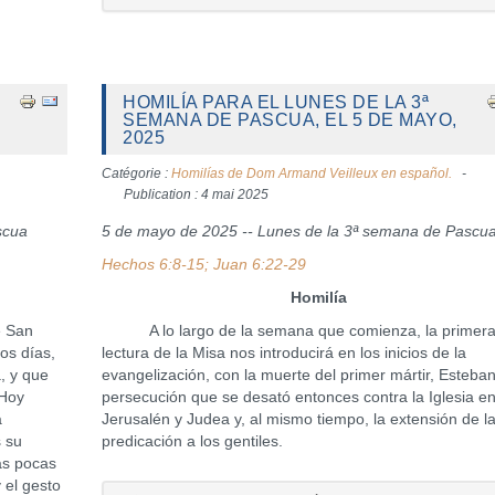
HOMILÍA PARA EL LUNES DE LA 3ª
SEMANA DE PASCUA, EL 5 DE MAYO,
2025
Catégorie :
Homilías de Dom Armand Veilleux en español.
Publication : 4 mai 2025
scua
5 de mayo de 2025 -- Lunes de la 3ª semana de Pascu
Hechos 6:8-15; Juan 6:22-29
Homilía
e San
A lo largo de la semana que comienza, la primer
os días,
lectura de la Misa nos introducirá en los inicios de la
, y que
evangelización, con la muerte del primer mártir, Esteban
 Hoy
persecución que se desató entonces contra la Iglesia e
a
Jerusalén y Judea y, al mismo tiempo, la extensión de l
s su
predicación a los gentiles.
as pocas
 el gesto