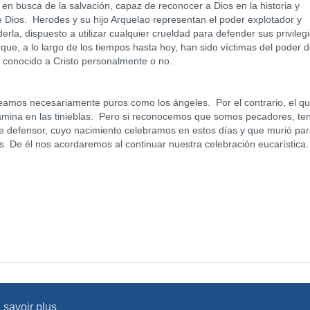
 busca de la salvación, capaz de reconocer a Dios en la historia y
de Dios. Herodes y su hijo Arquelao representan el poder explotador y
la, dispuesto a utilizar cualquier crueldad para defender sus privileg
que, a lo largo de los tiempos hasta hoy, han sido víctimas del poder d
an conocido a Cristo personalmente o no.
seamos necesariamente puros como los ángeles. Por el contrario, el q
 camina en las tinieblas. Pero si reconocemos que somos pecadores, t
e defensor, cuyo nacimiento celebramos en estos días y que murió pa
. De él nos acordaremos al continuar nuestra celebración eucarística.
 savoir plus