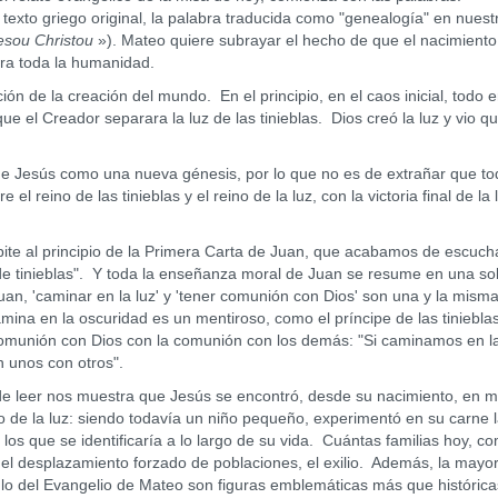
texto griego original, la palabra traducida como "genealogía" en nuest
Jesou Christou
»). Mateo quiere subrayar el hecho de que el nacimiento
ara toda la humanidad.
de la creación del mundo. En el principio, en el caos inicial, todo 
 que el Creador separara la luz de las tinieblas. Dios creó la luz y vio qu
Jesús como una nueva génesis, por lo que no es de extrañar que to
l reino de las tinieblas y el reino de la luz, con la victoria final de la 
te al principio de la Primera Carta de Juan, que acabamos de escuch
ro de tinieblas". Y toda la enseñanza moral de Juan se resume en una so
Juan, 'caminar en la luz' y 'tener comunión con Dios' son una y la mism
amina en la oscuridad es un mentiroso, como el príncipe de las tiniebla
 comunión con Dios con la comunión con los demás: "Si caminamos en la
 unos con otros".
eer nos muestra que Jesús se encontró, desde su nacimiento, en m
do de la luz: siendo todavía un niño pequeño, experimentó en su carne 
 los que se identificaría a lo largo de su vida. Cuántas familias hoy, c
a, el desplazamiento forzado de poblaciones, el exilio. Además, la mayo
lo del Evangelio de Mateo son figuras emblemáticas más que históric