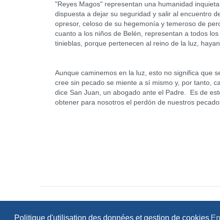
"Reyes Magos" representan una humanidad inquieta en
dispuesta a dejar su seguridad y salir al encuentro 
opresor, celoso de su hegemonía y temeroso de perder
cuanto a los niños de Belén, representan a todos los 
tinieblas, porque pertenecen al reino de la luz, hay
Aunque caminemos en la luz, esto no significa que 
cree sin pecado se miente a sí mismo y, por tanto,
dice San Juan, un abogado ante el Padre. Es de est
obtener para nosotros el perdón de nuestros pecados
Politique d'utilisation des données et gestion de cookies
En