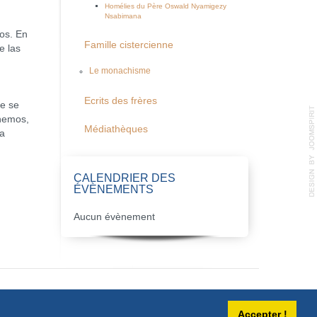
Homélies du Père Oswald Nyamigezy
Nsabimana
ios. En
Famille cistercienne
e las
Le monachisme
Ecrits des frères
ue se
enemos,
Médiathèques
ra
CALENDRIER DES
ÉVÈNEMENTS
Aucun évènement
Accepter !