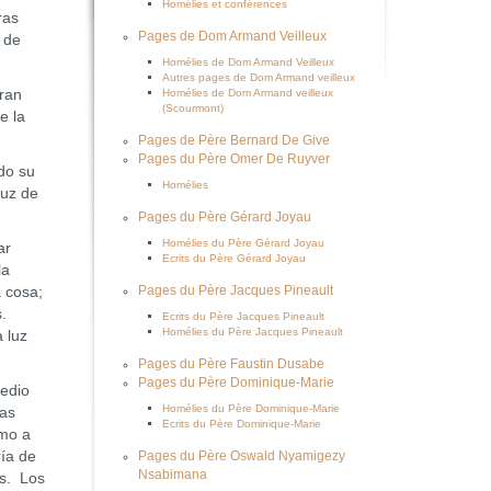
Homélies et conférences
ras
Pages de Dom Armand Veilleux
 de
Homélies de Dom Armand Veilleux
Autres pages de Dom Armand veilleux
eran
Homélies de Dom Armand veilleux
(Scourmont)
e la
Pages de Père Bernard De Give
Pages du Père Omer De Ruyver
do su
Homélies
luz de
Pages du Père Gérard Joyau
Homélies du Père Gérard Joyau
ar
Ecrits du Père Gérard Joyau
la
a cosa;
Pages du Père Jacques Pineault
s.
Ecrits du Père Jacques Pineault
Homélies du Père Jacques Pineault
 luz
Pages du Père Faustin Dusabe
Pages du Père Dominique-Marie
edio
Homélies du Père Dominique-Marie
las
Ecrits du Père Dominique-Marie
omo a
ría de
Pages du Père Oswald Nyamigezy
Nsabimana
as. Los