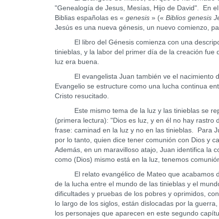
"Genealogía de Jesus, Mesías, Hijo de David". En el 
Biblias españolas es «
genesis
» («
Biblios genesis 
Jesús es una nueva génesis, un nuevo comienzo, p
El libro del Génesis comienza con una descripción 
tinieblas, y la labor del primer día de la creación fue
luz era buena.
El evangelista Juan también ve el nacimiento de 
Evangelio se estructure como una lucha continua entre e
Cristo resucitado.
Este mismo tema de la luz y las tinieblas se repi
(primera lectura): "Dios es luz, y en él no hay rast
frase: caminad en la luz y no en las tinieblas. Para 
por lo tanto, quien dice tener comunión con Dios y c
Además, en un maravilloso atajo, Juan identifica la
como (Dios) mismo está en la luz, tenemos comunión
El relato evangélico de Mateo que acabamos de l
de la lucha entre el mundo de las tinieblas y el mun
dificultades y pruebas de los pobres y oprimidos, con
lo largo de los siglos, están dislocadas por la guerr
los personajes que aparecen en este segundo capítu