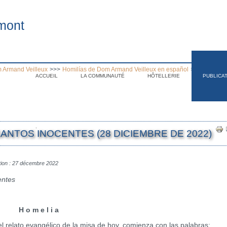
mont
 Armand Veilleux
>>>
Homilías de Dom Armand Veilleux en español
>>>
Homilia 
ACCUEIL
LA COMMUNAUTÉ
HÔTELLERIE
PUBLICA
.
SANTOS INOCENTES (28 DICIEMBRE DE 2022)
tion : 27 décembre 2022
entes
H o m e l i a
lato evangélico de la misa de hoy, comienza con las palabras: