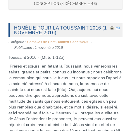
CONCEPTION (8 DÉCEMBRE 2016)
HOMÉLIE POUR LA TOUSSAINT 2016 (1
NOVEMBRE 2016)
Catégorie :
Homélies de Dom Damien Debaisieux
Publication : 1 novembre 2016
Toussaint 2016 - (Mt 5, 1-12a)
Frères et sœurs, en fêtant la Toussaint, nous vénérons les
saints, grands et petits, connus ou inconnus ; nous célébrons
la communion qui nous lie à eux ; et nous rappelons l’appel à
la sainteté adressé à chacun de nous, la promesse de
sainteté qui nous est faite [fête]. Oui, aujourd’hui nous
pouvons dire que nous approchons du ciel, avec cette
multitude de saints qui nous entourent, ces églises un peu
plus remplies que d’habitude, et ce mot si désiré, si espéré,
et ici scandé neuf fois : « Heureux ! » Lorsque les auditeurs
de Jésus l’entendent le prononcer, ils peuvent eux aussi se
réjouir et croire avoir atteint le but. Jésus vient en effet de
proclamer que « le royaume des Cieux est tout proche » (Mt