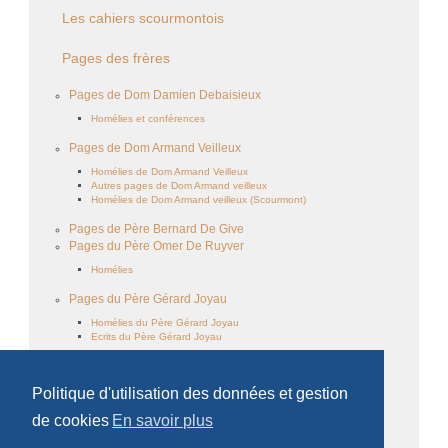
Les cahiers scourmontois
Pages des frères
Pages de Dom Damien Debaisieux
Homélies et conférences
Pages de Dom Armand Veilleux
Homélies de Dom Armand Veilleux
Autres pages de Dom Armand veilleux
Homélies de Dom Armand veilleux (Scourmont)
Pages de Père Bernard De Give
Pages du Père Omer De Ruyver
Homélies
Pages du Père Gérard Joyau
Homélies du Père Gérard Joyau
Ecrits du Père Gérard Joyau
Pages du Père Jacques Pineault
Ecrits du Père Jacques Pineault
Politique d'utilisation des données et gestion
Homélies du Père Jacques Pineault
de cookies
En savoir plus
Pages du Père Faustin Dusabe