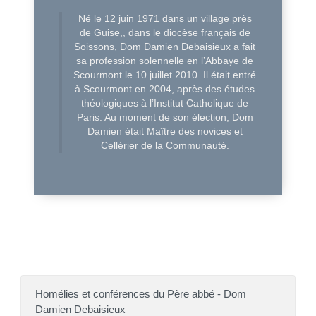
Né le 12 juin 1971 dans un village près
de Guise,, dans le diocèse français de
Soissons, Dom Damien Debaisieux a fait
sa profession solennelle en l’Abbaye de
Scourmont le 10 juillet 2010. Il était entré
à Scourmont en 2004, après des études
théologiques à l’Institut Catholique de
Paris. Au moment de son élection, Dom
Damien était Maître des novices et
Cellérier de la Communauté.
Homélies et conférences du Père abbé - Dom
Damien Debaisieux