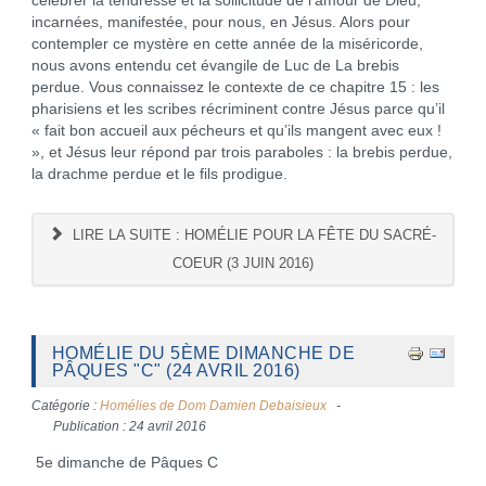
célébrer la tendresse et la sollicitude de l’amour de Dieu,
incarnées, manifestée, pour nous, en Jésus. Alors pour
contempler ce mystère en cette année de la miséricorde,
nous avons entendu cet évangile de Luc de La brebis
perdue. Vous connaissez le contexte de ce chapitre 15 : les
pharisiens et les scribes récriminent contre Jésus parce qu’il
« fait bon accueil aux pécheurs et qu’ils mangent avec eux !
», et Jésus leur répond par trois paraboles : la brebis perdue,
la drachme perdue et le fils prodigue.
LIRE LA SUITE : HOMÉLIE POUR LA FÊTE DU SACRÉ-
COEUR (3 JUIN 2016)
HOMÉLIE DU 5ÈME DIMANCHE DE
PÂQUES "C" (24 AVRIL 2016)
Catégorie :
Homélies de Dom Damien Debaisieux
Publication : 24 avril 2016
5e dimanche de Pâques C