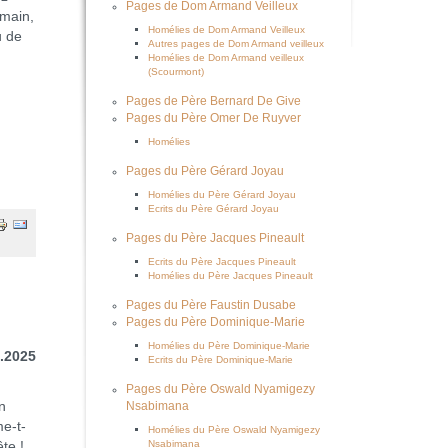
Pages de Dom Armand Veilleux
emain,
Homélies de Dom Armand Veilleux
u de
Autres pages de Dom Armand veilleux
Homélies de Dom Armand veilleux
(Scourmont)
Pages de Père Bernard De Give
Pages du Père Omer De Ruyver
Homélies
Pages du Père Gérard Joyau
Homélies du Père Gérard Joyau
Ecrits du Père Gérard Joyau
Pages du Père Jacques Pineault
Ecrits du Père Jacques Pineault
Homélies du Père Jacques Pineault
Pages du Père Faustin Dusabe
Pages du Père Dominique-Marie
Homélies du Père Dominique-Marie
2.2025
Ecrits du Père Dominique-Marie
Pages du Père Oswald Nyamigezy
n
Nsabimana
e-t-
Homélies du Père Oswald Nyamigezy
Nsabimana
ête !