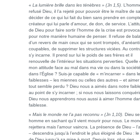
«
La lumière brille dans les ténèbres »
(Jn 1,5)
.
L’homm
refusé Dieu, il l’a rejeté pour pouvoir être le maître de sa
décider de ce qui lui fait du bien sans prendre en compt
créateur qui lui parle d’amour, de don, de service. L’atti
de Dieu pour faire sortir l’homme de la crise est provoc
pour notre manière humaine de penser. Il refuse de bal
d’un revers de main ceux qui se sont trompés, d’anéanti
coupables, de supprimer les structures viciées. Au contrai
s’y incarne. Il prend sur lui le poids de ses frères et il
renouvelle de l’intérieur les situations perverties. Quelle 
mon attitude face au mal dans ma vie ou dans la société
dans l’Église ? Suis-je capable de « m’incarner » dans l
faiblesses – les miennes ou celles des autres – et aimer
tout semble perdu ? Dieu nous a aimés dans notre faibl
au point de s’y incarner ; si nous nous laissons conquéri
Dieu nous apprendrons nous aussi à aimer l’homme da
faiblesse.
«
Mais le monde ne l’a pas reconnu »
(Jn 1,10)
.
Dieu se 
homme en sachant qu’il vient mourir pour nous. Le mon
rejettera mais l’amour vaincra. La présence de Dieu – l
– descendra jusqu’à l’endroit le plus éloigné de Dieu : le 
de Dieu jusqu’à sa mise à mort. Depuis lors, plus rien