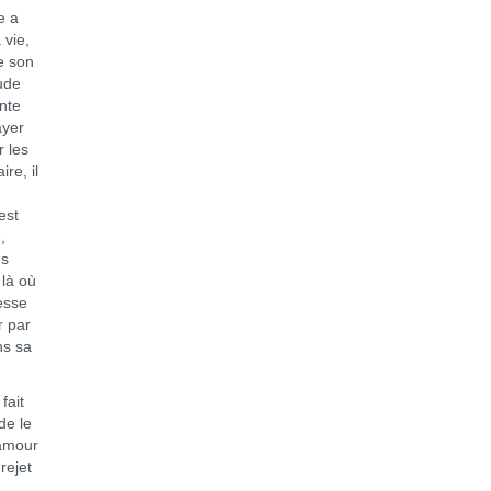
e a
 vie,
e son
tude
ante
ayer
r les
re, il
est
,
es
 là où
esse
r par
ns sa
fait
de le
’amour
rejet