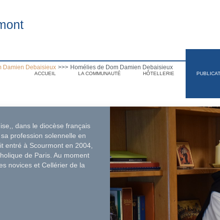
mont
 Damien Debaisieux
>>>
Homélies de Dom Damien Debaisieux
ACCUEIL
LA COMMUNAUTÉ
HÔTELLERIE
PUBLICA
.
ise,, dans le diocèse français
sa profession solennelle en
tait entré à Scourmont en 2004,
atholique de Paris. Au moment
s novices et Cellérier de la