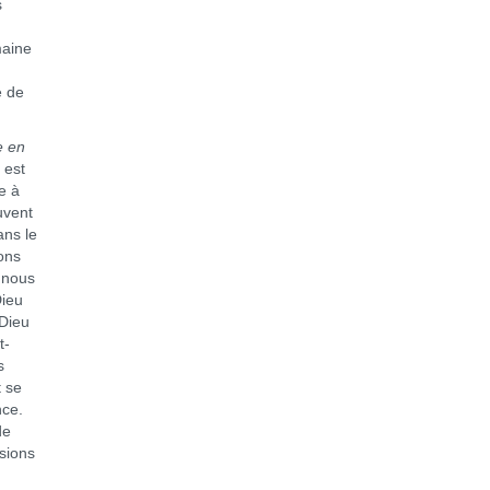
s
maine
e de
e en
 est
e à
uvent
ans le
ons
i nous
Dieu
 Dieu
t-
s
t se
nce.
de
sions