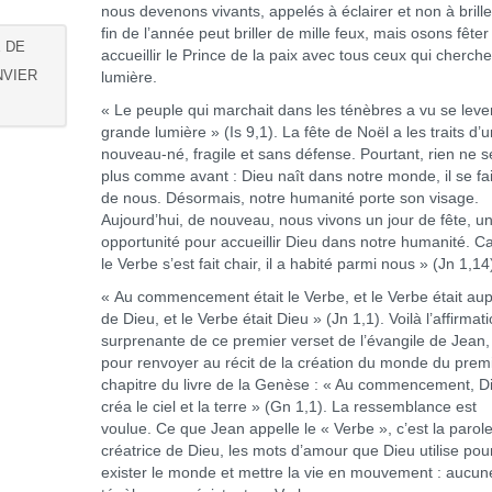
nous devenons vivants, appelés à éclairer et non à brille
fin de l’année peut briller de mille feux, mais osons fêter
E DE
accueillir le Prince de la paix avec tous ceux qui cherche
NVIER
lumière.
« Le peuple qui marchait dans les ténèbres a vu se leve
grande lumière » (Is 9,1). La fête de Noël a les traits d’
nouveau-né, fragile et sans défense. Pourtant, rien ne s
plus comme avant : Dieu naît dans notre monde, il se fait
de nous. Désormais, notre humanité porte son visage.
Aujourd’hui, de nouveau, nous vivons un jour de fête, u
opportunité pour accueillir Dieu dans notre humanité. Ca
le Verbe s’est fait chair, il a habité parmi nous » (Jn 1,14
« Au commencement était le Verbe, et le Verbe était au
de Dieu, et le Verbe était Dieu » (Jn 1,1). Voilà l’affirmat
surprenante de ce premier verset de l’évangile de Jean, 
pour renvoyer au récit de la création du monde du prem
chapitre du livre de la Genèse : « Au commencement, D
créa le ciel et la terre » (Gn 1,1). La ressemblance est
voulue. Ce que Jean appelle le « Verbe », c’est la parol
créatrice de Dieu, les mots d’amour que Dieu utilise pour
exister le monde et mettre la vie en mouvement : aucun