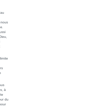
’au
i nous
ne.
ussi
Dieu,
i
t
limite
rs
n
sus
s, à
rte
our du
 pour