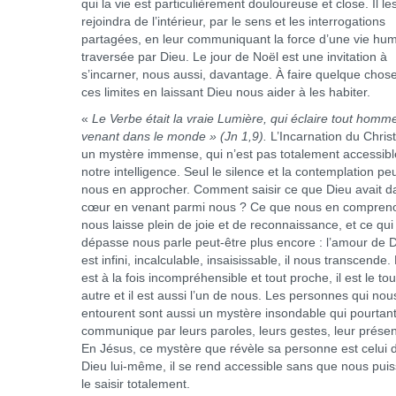
qui la vie est particulièrement douloureuse et close. Il le
rejoindra de l’intérieur, par le sens et les interrogations
partagées, en leur communiquant la force d’une vie hu
traversée par Dieu. Le jour de Noël est une invitation à
s’incarner, nous aussi, davantage. À faire quelque chos
ces limites en laissant Dieu nous aider à les habiter.
«
Le Verbe était la vraie Lumière, qui éclaire tout homm
venant dans le monde »
(Jn 1,9)
.
L’Incarnation du Christ
un mystère immense, qui n’est pas totalement accessibl
notre intelligence. Seul le silence et la contemplation pe
nous en approcher. Comment saisir ce que Dieu avait d
cœur en venant parmi nous ? Ce que nous en compren
nous laisse plein de joie et de reconnaissance, et ce qu
dépasse nous parle peut-être plus encore : l’amour de 
est infini, incalculable, insaisissable, il nous transcende.
est à la fois incompréhensible et tout proche, il est le tou
autre et il est aussi l’un de nous. Les personnes qui nou
entourent sont aussi un mystère insondable qui pourtan
communique par leurs paroles, leurs gestes, leur prése
En Jésus, ce mystère que révèle sa personne est celui 
Dieu lui-même, il se rend accessible sans que nous puis
le saisir totalement.