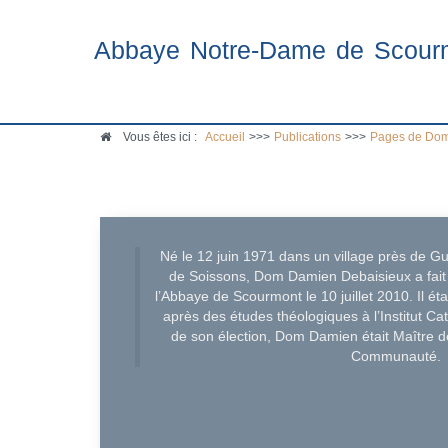
Abbaye Notre-Dame de Scour
Vous êtes ici :
Accueil
>>>
Publications
>>>
Pages de Dom
Né le 12 juin 1971 dans un village près de Gu
de Soissons, Dom Damien Debaisieux a fait 
l’Abbaye de Scourmont le 10 juillet 2010. Il é
après des études théologiques à l’Institut C
de son élection, Dom Damien était Maître de
Communauté.