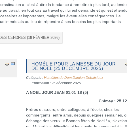
crastination », c’est-à-dire la tendance à remettre à plus tard, au lend
e au travail, en tout cas au travail qui lui est demandé et qui est attend
nécessaires et importantes, malgré les éventuelles conséquences. Le
us immédiats au lieu de répondre à ses besoins les plus importants.
DES CENDRES (18 FÉVRIER 2026)
HOMÉLIE POUR LA MESSE DU JOUR
DE NOÊL (25 DÉCEMBRE 2025)
Catégorie :
Homélies de Dom Damien Debaisieux
Publication : 26 décembre 2025
A NOEL JOUR JEAN 01,01-18 (5)
Chimay : 25.1
Frères et sœurs, entre collègues, à l’école, chez les
commerçants, entre amis, depuis quelques semaines, o
échange des vœux. « Bonnes fêtes de Noël ! », s’exclam
on. Malgré les difficultés et les deuils, le temps est à la f