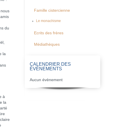
Famille cistercienne
 nous
 amis
Le monachisme
ons du
Ecrits des frères
ël,
Médiathèques
e la
CALENDRIER DES
dans
ÉVÈNEMENTS
Aucun évènement
e à
e la
larté
ire
claire
e