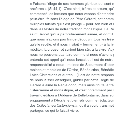
« Faisons l’éloge de ces hommes glorieux qui sont 
ancêtres » (Si 44,1). C’est ainsi, frères et sœurs, qu
commencé les lectures que nous venons d’entendre.
peut-être, faisons l’éloge de Père Gérard, cet hom
multiples talents qui s’est plongé – pour son bien et 
dans les textes de notre tradition monastique. La R
saint Benoît qu’il a particulièrement aimée, et dont il 
que nous n’avions pas fini de découvrir tous les trés
qu’elle recèle, et il nous invitait – fermement - à la lir
méditer, la creuser et surtout bien sûr, à la vivre. Auj
nous ne pouvons pas faire comme si nous n’avions 
entendu cet appel qu’il nous lançait et il est de notre
responsabilité à nous - moines de Scourmont d’abor
moines et moniales de l’Ordre, Bénédictins, Bénédic
Laïcs Cisterciens et autres – (il est de notre responsa
de nous laisser enseigner, guider par cette Règle de
Gérard a aimé la Règle donc, mais aussi toute la tra
cistercienne et monastique, et c’est notamment par
travail d’édition à l’Abbaye de Bellefontaine, dans so
engagement à l’
Arccis
, et bien sûr comme rédacteur
des
Collectanea Cisterciensia
, qu’il a voulu transmet
partager, ce qui le faisait vivre.