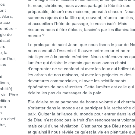
nos
Et nous, chrétiens, nous avons partagé la fébrilité des
’ont
préparatifs, décoré nos maisons, pensé à chacun. Nous
 Alors,
sommes réjouis de la fête qui, souvent, réunira familles,
me aux
et accueillera l’hôte de passage, le voisin isolé. Mais
le nôtre –
risquons-nous d’être éblouis, fascinés par les illuminati
ègle de
monde ?
disait
Le prologue de saint Jean, que nous lisons le jour de No
ors
nous conduit à l’essentiel. Il ouvre notre cœur et notre
e, la
intelligence à la parole créatrice. Nous redécouvrons qu
ourd’hui,
lumière qui éclaire le chemin que nous avons choisi
pas
d’emprunter ne se confond ni avec les feux qui brillent 
les arbres de nos maisons, ni avec les projecteurs des
d,
devantures commerciales, ni avec les scintillements
tines,
éphémères de nos réussites. Cette lumière est celle qui
bilité)
éclaire les pas du messager de la paix.
 vie. Père
dition
Elle éclaire toute personne de bonne volonté qui cherch
 son
s’orienter dans le monde et à participer à la recherche d
n
paix. Quitter la brillance du monde pour entrer dans la c
 en chef
de Dieu n’est donc pas le fruit d’un renoncement volonta
tre,
mais celui d’une révélation. C’est parce que Dieu nous é
et qu’ainsi il nous révèle ce qu’est la vie en plénitude qu