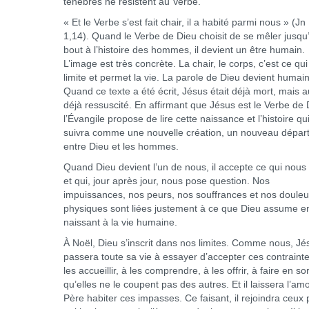
ténèbres ne résistent au Verbe.
« Et le Verbe s’est fait chair, il a habité parmi nous » (Jn
1,14). Quand le Verbe de Dieu choisit de se mêler jusqu
bout à l’histoire des hommes, il devient un être humain.
L’image est très concrète. La chair, le corps, c’est ce qu
limite et permet la vie. La parole de Dieu devient humai
Quand ce texte a été écrit, Jésus était déjà mort, mais a
déjà ressuscité. En affirmant que Jésus est le Verbe de 
l’Évangile propose de lire cette naissance et l’histoire qu
suivra comme une nouvelle création, un nouveau dépar
entre Dieu et les hommes.
Quand Dieu devient l’un de nous, il accepte ce qui nous 
et qui, jour après jour, nous pose question. Nos
impuissances, nos peurs, nos souffrances et nos douleu
physiques sont liées justement à ce que Dieu assume e
naissant à la vie humaine.
À Noël, Dieu s’inscrit dans nos limites. Comme nous, Jé
passera toute sa vie à essayer d’accepter ces contrainte
les accueillir, à les comprendre, à les offrir, à faire en so
qu’elles ne le coupent pas des autres. Et il laissera l’am
Père habiter ces impasses. Ce faisant, il rejoindra ceux