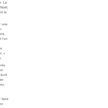
r. La
 Noël,
nt la
r une
un
era
 l’un
ne
r, «
).
près
ion
écrit
ier
ieu
e
 faire
es