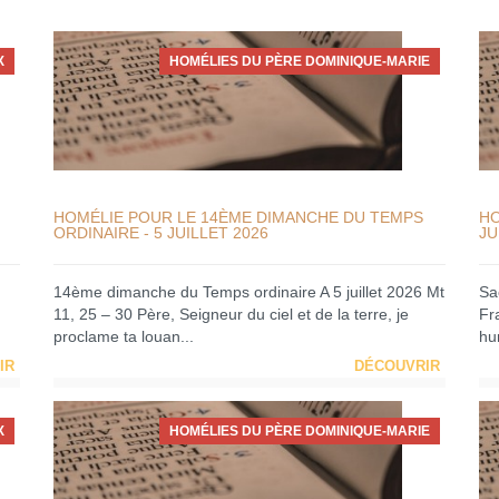
X
HOMÉLIES DU PÈRE DOMINIQUE-MARIE
HOMÉLIE POUR LE 14ÈME DIMANCHE DU TEMPS
HO
ORDINAIRE - 5 JUILLET 2026
JU
14ème dimanche du Temps ordinaire A 5 juillet 2026 Mt
Sa
11, 25 – 30 Père, Seigneur du ciel et de la terre, je
Fra
proclame ta louan...
hum
IR
DÉCOUVRIR
X
HOMÉLIES DU PÈRE DOMINIQUE-MARIE