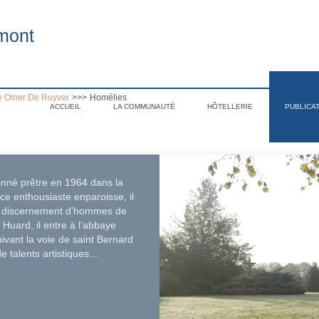
mont
e Omer De Ruyver
>>>
Homélies
ACCUEIL
LA COMMUNAUTÉ
HÔTELLERIE
PUBLICA
.
onné prêtre en 1964 dans la
e enthousiaste enparoisse, il
le discernement d’hommes de
 Huard, il entre à l’abbaye
ivant la voie de saint Bernard
 talents artistiques...