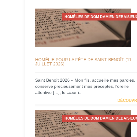
HOMÉLIES DE DOM DAMIEN DEBAISIEU
HOMÉLIE POUR LA FÊTE DE SAINT BENOÎT (11
JUILLET 2026)
Saint Benoît 2026 « Mon fils, accueille mes paroles,
conserve précieusement mes préceptes, l’oreille
attentive […], le cœur i...
DÉCOUVR
HOMÉLIES DE DOM DAMIEN DEBAISIEU