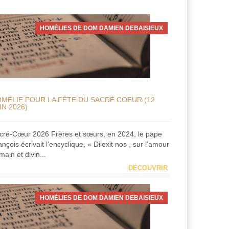
HOMÉLIES DE DOM DAMIEN DEBAISIEUX
MÉLIE POUR LA FÊTE DU SACRÉ COEUR (12
IN 2026)
cré-Cœur 2026 Frères et sœurs, en 2024, le pape
nçois écrivait l’encyclique, « Dilexit nos , sur l’amour
ain et divin...
DÉCOUVRIR
HOMÉLIES DE DOM DAMIEN DEBAISIEUX