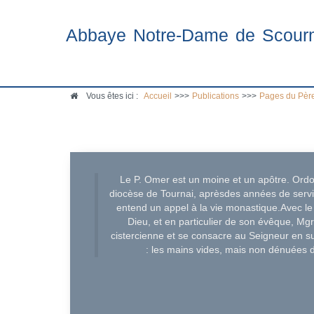
Abbaye Notre-Dame de Scour
Vous êtes ici :
Accueil
>>>
Publications
>>>
Pages du Pèr
Le P. Omer est un moine et un apôtre. Ord
diocèse de Tournai, aprèsdes années de servic
entend un appel à la vie monastique.Avec 
Dieu, et en particulier de son évêque, Mgr
cistercienne et se consacre au Seigneur en su
: les mains vides, mais non dénuées de