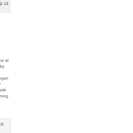
ce at
 by
a
began
f
with
lming
OF