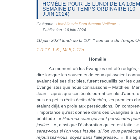
HOMÉLIE POUR LE LUNDI DE LA 10È
SEMAINE DU TEMPS ORDINAIRE (10
JUIN 2024)
Catégorie :
Homélies de Dom Armand Veilleux
Publication : 10 juin 2024
ème
10 juin 2024 lundi de la 10
semaine du Temps Or
1 R 17, 1-6 ; Mt 5,1-12a
Homélie
Au moment où les Évangiles ont été rédigés, c’
dire lorsque les souvenirs de ceux qui avaient conn
avaient été ses disciples, furent recueillis par les qu
Évangélistes que nous connaissons – Matthieu, Mar
Jean – après que ces écrits eurent circulé d’abord 
puis en petits récits écrits détachés, les premiers ch
étaient déjà en proie aux persécutions. On compre
l’importance qu’est donnée dans ces Évangiles à la 
béatitude : «
Heureux ceux qui sont persécutés pour
justice...
», ainsi que l’élaboration qui en est faite : «
serez-vous si l’on vous insulte, si l’on vous persécute
réjouissez-vous, soyez dans l’allégresse...
». Il s’agi