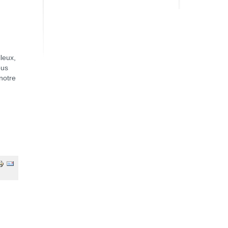
leux,
ous
notre