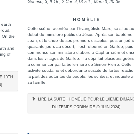
Genèse, 3, 9-15 ; 2 Cor. 4,13-5,1 ; Marc 3, 20-35
H O M É L I E
 earth
Cette scène racontée par l’Evangéliste Marc, se situe a
proud,
début du ministère public de Jésus. Après son baptême
. On the
Jean, et le choix de ses premiers disciples, puis un jeûn
quarante jours au désert, il est retourné en Galilée, puis
arth and
commencé son ministère d’abord à Capharnaüm et ensu
ing of
dans les villages de Galilée. Il a déjà fait plusieurs guéri
à commencer par la belle-mère de Simon-Pierre. Cette
activité soudaine et débordante suscite de fortes réacti
la part des autorités du peuple, les scribes, et inquiète a
E 10TH
sa famille.
4)
LIRE LA SUITE : HOMÉLIE POUR LE 10ÈME DIMAN
DU TEMPS ORDINAIRE (9 JUIN 2024)