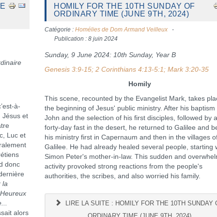
ME
HOMILY FOR THE 10TH SUNDAY OF
ORDINARY TIME (JUNE 9TH, 2024)
Catégorie :
Homélies de Dom Armand Veilleux
Publication : 8 juin 2024
Sunday, 9 June 2024: 10th Sunday, Year B
dinaire
Genesis 3:9-15; 2 Corinthians 4:13-5:1; Mark 3:20-35
Homily
This scene, recounted by the Evangelist Mark, takes pla
est-à-
the beginning of Jesus' public ministry. After his baptism
u Jésus et
John and the selection of his first disciples, followed by 
atre
forty-day fast in the desert, he returned to Galilee and 
c, Luc et
his ministry first in Capernaum and then in the villages o
oralement
Galilee. He had already healed several people, starting 
rétiens
Simon Peter's mother-in-law. This sudden and overwhe
nd donc
activity provoked strong reactions from the people's
dernière
authorities, the scribes, and also worried his family.
 la
Heureux
...
LIRE LA SUITE : HOMILY FOR THE 10TH SUNDAY 
ssait alors
ORDINARY TIME (JUNE 9TH, 2024)