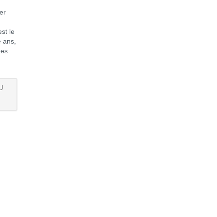
er
st le
e ans,
tes
U