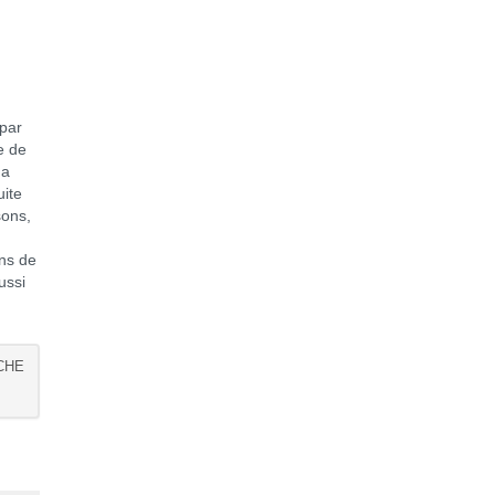
u
 par
e de
 a
ite
sons,
ons de
ussi
CHE