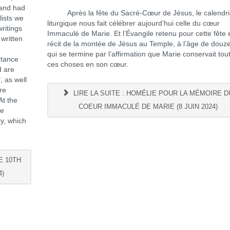
and had
Après la fête du Sacré-Cœur de Jésus, le calendri
lists we
liturgique nous fait célébrer aujourd’hui celle du cœur
ritings
Immaculé de Marie. Et l’Évangile retenu pour cette fête e
 written
récit de la montée de Jésus au Temple, à l’âge de douz
qui se termine par l’affirmation que Marie conservait tou
rtance
ces choses en son cœur.
d are
, as well
re
LIRE LA SUITE : HOMÉLIE POUR LA MÉMOIRE D
At the
COEUR IMMACULÉ DE MARIE (8 JUIN 2024)
he
ty, which
E 10TH
4)