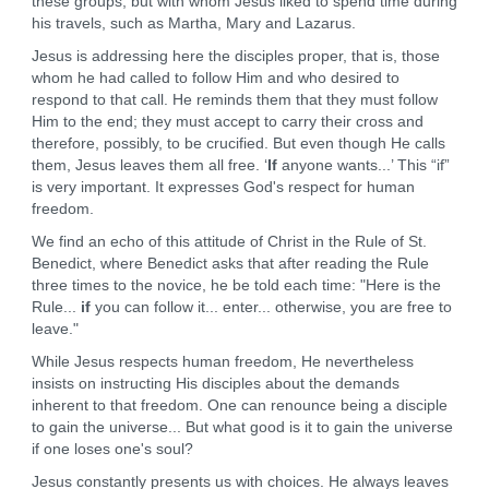
these groups, but with whom Jesus liked to spend time during
his travels, such as Martha, Mary and Lazarus.
Jesus is addressing here the disciples proper, that is, those
whom he had called to follow Him and who desired to
respond to that call. He reminds them that they must follow
Him to the end; they must accept to carry their cross and
therefore, possibly, to be crucified. But even though He calls
them, Jesus leaves them all free. ‘
If
anyone wants...’ This “if”
is very important. It expresses God's respect for human
freedom.
We find an echo of this attitude of Christ in the Rule of St.
Benedict, where Benedict asks that after reading the Rule
three times to the novice, he be told each time: "Here is the
Rule...
if
you can follow it... enter... otherwise, you are free to
leave."
While Jesus respects human freedom, He nevertheless
insists on instructing His disciples about the demands
inherent to that freedom. One can renounce being a disciple
to gain the universe... But what good is it to gain the universe
if one loses one's soul?
Jesus constantly presents us with choices. He always leaves