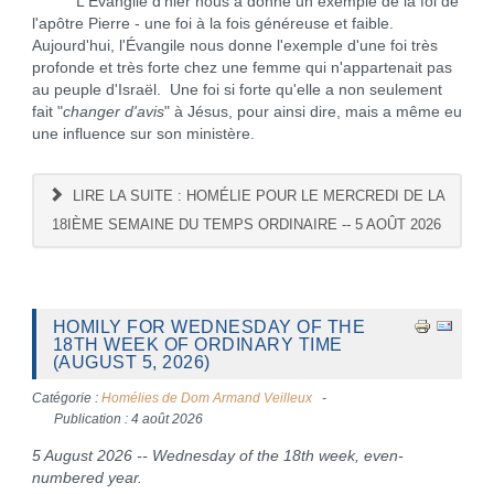
L'Évangile d'hier nous a donné un exemple de la foi de
l'apôtre Pierre - une foi à la fois généreuse et faible.
Aujourd'hui, l'Évangile nous donne l'exemple d'une foi très
profonde et très forte chez une femme qui n'appartenait pas
au peuple d'Israël. Une foi si forte qu'elle a non seulement
fait "
changer d'avis
" à Jésus, pour ainsi dire, mais a même eu
une influence sur son ministère.
LIRE LA SUITE : HOMÉLIE POUR LE MERCREDI DE LA
18IÈME SEMAINE DU TEMPS ORDINAIRE -- 5 AOÛT 2026
HOMILY FOR WEDNESDAY OF THE
18TH WEEK OF ORDINARY TIME
(AUGUST 5, 2026)
Catégorie :
Homélies de Dom Armand Veilleux
Publication : 4 août 2026
5 August 2026 -- Wednesday of the 18th week, even-
numbered year.