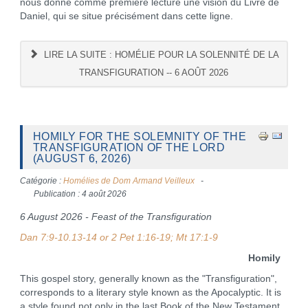
nous donne comme première lecture une vision du Livre de
Daniel, qui se situe précisément dans cette ligne.
LIRE LA SUITE : HOMÉLIE POUR LA SOLENNITÉ DE LA
TRANSFIGURATION -- 6 AOÛT 2026
HOMILY FOR THE SOLEMNITY OF THE
TRANSFIGURATION OF THE LORD
(AUGUST 6, 2026)
Catégorie :
Homélies de Dom Armand Veilleux
Publication : 4 août 2026
6 August 2026 - Feast of the Transfiguration
Dan 7:9-10.13-14 or 2 Pet 1:16-19; Mt 17:1-9
Homily
This gospel story, generally known as the "Transfiguration",
corresponds to a literary style known as the Apocalyptic. It is
a style found not only in the last Book of the New Testament,