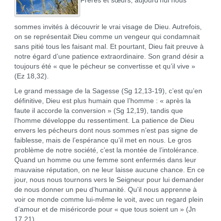
Frères et sœurs, aujourd’hui nous
sommes invités à découvrir le vrai visage de Dieu. Autrefois,
on se représentait Dieu comme un vengeur qui condamnait
sans pitié tous les faisant mal. Et pourtant, Dieu fait preuve à
notre égard d’une patience extraordinaire. Son grand désir a
toujours été « que le pécheur se convertisse et qu’il vive »
(Ez 18,32).
Le grand message de la Sagesse (Sg 12,13-19), c’est qu’en
définitive, Dieu est plus humain que l’homme : « après la
faute il accorde la conversion » (Sg 12,19), tandis que
l’homme développe du ressentiment. La patience de Dieu
envers les pécheurs dont nous sommes n’est pas signe de
faiblesse, mais de l’espérance qu’il met en nous. Le gros
problème de notre société, c’est la montée de l’intolérance.
Quand un homme ou une femme sont enfermés dans leur
mauvaise réputation, on ne leur laisse aucune chance. En ce
jour, nous nous tournons vers le Seigneur pour lui demander
de nous donner un peu d’humanité. Qu’il nous apprenne à
voir ce monde comme lui-même le voit, avec un regard plein
d’amour et de miséricorde pour « que tous soient un » (Jn
17,21).