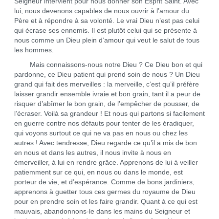
Seigneur intervient pour nous donner son Esprit Saint. Avec
lui, nous devenons capables de nous ouvrir à l’amour du
Père et à répondre à sa volonté. Le vrai Dieu n’est pas celui
qui écrase ses ennemis. Il est plutôt celui qui se présente à
nous comme un Dieu plein d’amour qui veut le salut de tous
les hommes.
Mais connaissons-nous notre Dieu ? Ce Dieu bon et qui
pardonne, ce Dieu patient qui prend soin de nous ? Un Dieu
grand qui fait des merveilles : la merveille, c’est qu’il préfère
laisser grandir ensemble ivraie et bon grain, tant il a peur de
risquer d’abîmer le bon grain, de l’empêcher de pousser, de
l’écraser. Voilà sa grandeur ! Et nous qui partons si facilement
en guerre contre nos défauts pour tenter de les éradiquer,
qui voyons surtout ce qui ne va pas en nous ou chez les
autres ! Avec tendresse, Dieu regarde ce qu’il a mis de bon
en nous et dans les autres, il nous invite à nous en
émerveiller, à lui en rendre grâce. Apprenons de lui à veiller
patiemment sur ce qui, en nous ou dans le monde, est
porteur de vie, et d’espérance. Comme de bons jardiniers,
apprenons à guetter tous ces germes du royaume de Dieu
pour en prendre soin et les faire grandir. Quant à ce qui est
mauvais, abandonnons-le dans les mains du Seigneur et