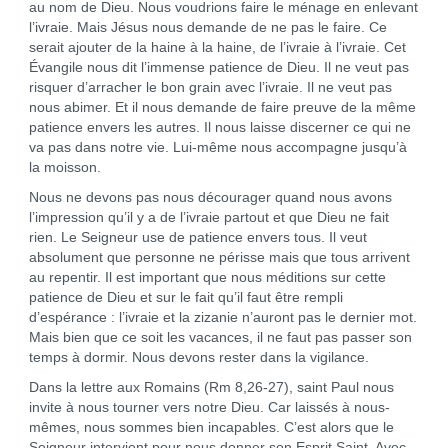
au nom de Dieu. Nous voudrions faire le ménage en enlevant
l’ivraie. Mais Jésus nous demande de ne pas le faire. Ce
serait ajouter de la haine à la haine, de l’ivraie à l’ivraie. Cet
Évangile nous dit l’immense patience de Dieu. Il ne veut pas
risquer d’arracher le bon grain avec l’ivraie. Il ne veut pas
nous abimer. Et il nous demande de faire preuve de la même
patience envers les autres. Il nous laisse discerner ce qui ne
va pas dans notre vie. Lui-même nous accompagne jusqu’à
la moisson.
Nous ne devons pas nous décourager quand nous avons
l’impression qu’il y a de l’ivraie partout et que Dieu ne fait
rien. Le Seigneur use de patience envers tous. Il veut
absolument que personne ne périsse mais que tous arrivent
au repentir. Il est important que nous méditions sur cette
patience de Dieu et sur le fait qu’il faut être rempli
d’espérance : l’ivraie et la zizanie n’auront pas le dernier mot.
Mais bien que ce soit les vacances, il ne faut pas passer son
temps à dormir. Nous devons rester dans la vigilance.
Dans la lettre aux Romains (Rm 8,26-27), saint Paul nous
invite à nous tourner vers notre Dieu. Car laissés à nous-
mêmes, nous sommes bien incapables. C’est alors que le
Seigneur intervient pour nous donner son Esprit Saint. Avec