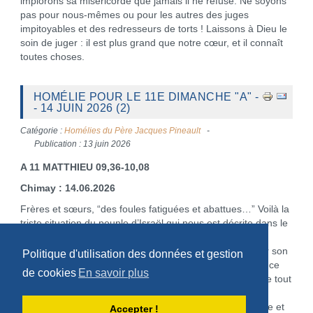
implorons sa miséricorde que jamais il ne refuse. Ne soyons
pas pour nous-mêmes ou pour les autres des juges
impitoyables et des redresseurs de torts ! Laissons à Dieu le
soin de juger : il est plus grand que notre cœur, et il connaît
toutes choses.
HOMÉLIE POUR LE 11E DIMANCHE "A" -
- 14 JUIN 2026 (2)
Catégorie :
Homélies du Père Jacques Pineault
Publication : 13 juin 2026
A 11 MATTHIEU 09,36-10,08
Chimay : 14.06.2026
Frères et sœurs, “des foules fatiguées et abattues…” Voilà la
triste situation du peuple d’Israël qui nous est décrite dans le
livre de l’Exode (Ex 19,2-6). Mais Dieu ne reste pas
indifférent face à ce drame. Il a appelé Moïse pour sortir son
Politique d'utilisation des données et gestion
peuple de la servitude. Arrivé au terme de son parcours ce
de cookies
En savoir plus
peuple est invité à une révision de vie : « Souviens-toi de tout
ce que tu as reçu du Seigneur malgré tes infidélités…
comment je vous ai portés comme sur les ailes d’un aigle et
Accepter !