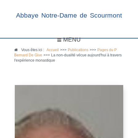
Abbaye Notre-Dame de Scourmont
MENU
Vous êtes ici :
Accueil
>>>
Publications
>>>
Pages du P
Bernard De Give
>>>
La non-dualité vécue aujourd'hui à travers
l'expérience monastique