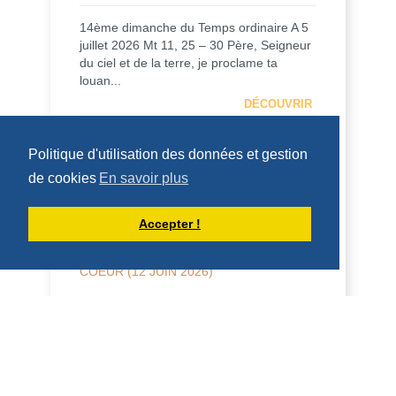
14ème dimanche du Temps ordinaire A 5
juillet 2026 Mt 11, 25 – 30 Père, Seigneur
du ciel et de la terre, je proclame ta
louan...
DÉCOUVRIR
HOMÉLIES DE DOM DAMIEN DEBAISIEUX
Politique d'utilisation des données et gestion
de cookies
En savoir plus
Accepter !
HOMÉLIE POUR LA FÊTE DU SACRÉ
COEUR (12 JUIN 2026)
Sacré-Cœur 2026 Frères et sœurs, en
2024, le pape François écrivait
l’encyclique, « Dilexit nos , sur l’amour
humain et divin...
DÉCOUVRIR