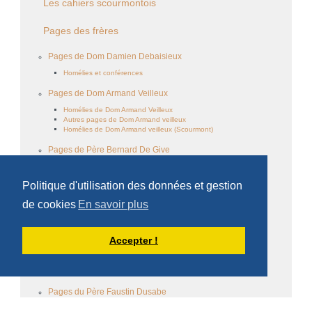
Les cahiers scourmontois
Pages des frères
Pages de Dom Damien Debaisieux
Homélies et conférences
Pages de Dom Armand Veilleux
Homélies de Dom Armand Veilleux
Autres pages de Dom Armand veilleux
Homélies de Dom Armand veilleux (Scourmont)
Pages de Père Bernard De Give
Pages du Père Omer De Ruyver
Homélies
Politique d'utilisation des données et gestion
Pages du Père Gérard Joyau
de cookies
En savoir plus
Homélies du Père Gérard Joyau
Ecrits du Père Gérard Joyau
Accepter !
Pages du Père Jacques Pineault
Ecrits du Père Jacques Pineault
Homélies du Père Jacques Pineault
Pages du Père Faustin Dusabe
Pages du Père Dominique-Marie