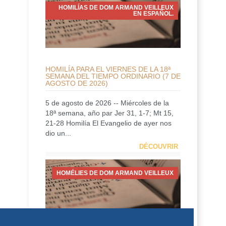
HOMILÍAS DE DOM ARMAND VEILLEUX
EN ESPAÑOL.
HOMILÍA PARA EL VIERNES DE LA 18ª
SEMANA DEL TIEMPO ORDINARIO (7 DE
AGOSTO DE 2026)
5 de agosto de 2026 -- Miércoles de la
18ª semana, año par Jer 31, 1-7; Mt 15,
21-28 Homilía El Evangelio de ayer nos
dio un...
DÉCOUVRIR
HOMÉLIES DE DOM ARMAND VEILLEUX