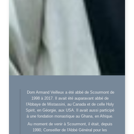
Dom Armand Veilleux a été abbé de Scourmont de
1998 à 2017. Il avait été auparavant abbé de
l'Abbaye de Mistassini, au Canada et de celle Holy
Spirit, en Géorgie, aux USA. Il avait aussi participé
à une fondation monastique au Ghana, en Afrique.
Au moment de venir à Scourmont, il était, depuis
1990, Conseiller de l'Abbé Général pour les