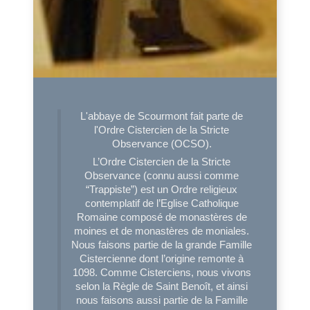
L'abbaye de Scourmont fait parte de
l'Ordre Cistercien de la Stricte
Observance (OCSO).
L’Ordre Cistercien de la Stricte
Observance (connu aussi comme
“Trappiste”) est un Ordre religieux
contemplatif de l’Eglise Catholique
Romaine composé de monastères de
moines et de monastères de moniales.
Nous faisons partie de la grande Famille
Cistercienne dont l’origine remonte à
1098. Comme Cisterciens, nous vivons
selon la Règle de Saint Benoît, et ainsi
nous faisons aussi partie de la Famille