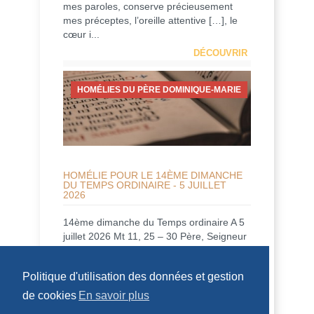
mes paroles, conserve précieusement
mes préceptes, l’oreille attentive […], le
cœur i...
DÉCOUVRIR
HOMÉLIES DU PÈRE DOMINIQUE-MARIE
HOMÉLIE POUR LE 14ÈME DIMANCHE
DU TEMPS ORDINAIRE - 5 JUILLET
2026
14ème dimanche du Temps ordinaire A 5
juillet 2026 Mt 11, 25 – 30 Père, Seigneur
du ciel et de la terre, je proclame ta
louan...
Politique d'utilisation des données et gestion
DÉCOUVRIR
de cookies
En savoir plus