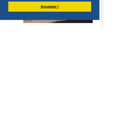
HOMÉLIES DE DOM DAMIEN DEBAISIEUX
Accepter !
HOMÉLIE POUR LA FÊTE DU SACRÉ
COEUR (12 JUIN 2026)
Sacré-Cœur 2026 Frères et sœurs, en
2024, le pape François écrivait
l’encyclique, « Dilexit nos , sur l’amour
humain et divin...
DÉCOUVRIR
HOMÉLIES DE DOM DAMIEN DEBAISIEUX