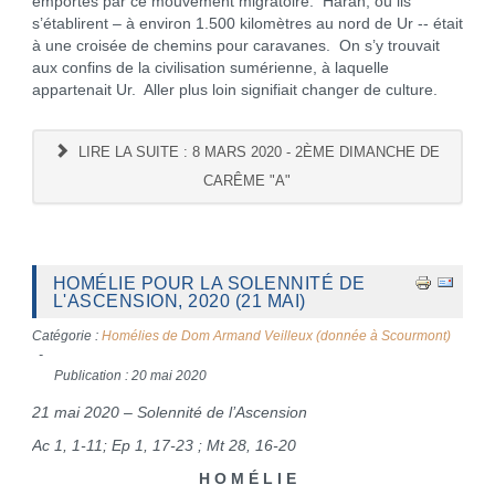
emportés par ce mouvement migratoire. Harân, où ils
s’établirent – à environ 1.500 kilomètres au nord de Ur -- était
à une croisée de chemins pour caravanes. On s’y trouvait
aux confins de la civilisation sumérienne, à laquelle
appartenait Ur. Aller plus loin signifiait changer de culture.
LIRE LA SUITE : 8 MARS 2020 - 2ÈME DIMANCHE DE
CARÊME "A"
HOMÉLIE POUR LA SOLENNITÉ DE
L'ASCENSION, 2020 (21 MAI)
Catégorie :
Homélies de Dom Armand Veilleux (donnée à Scourmont)
Publication : 20 mai 2020
21 mai 2020 – Solennité de l’Ascension
Ac 1, 1-11; Ep 1, 17-23 ; Mt 28, 16-20
H O M É L I E