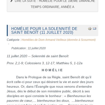
LIRE LA SUITE : HOMÉLIE POUR LE 19ÈME DIMANCHE
TEMPS ORDINAIRE, ANNÉE A
HOMÉLIE POUR LA SOLENNITÉ DE
SAINT BENOÎT (11 JUILLET 2020)
Catégorie :
Homélies de Dom Armand Veilleux (donnée à Scourmont)
Publication : 11 juillet 2020
11 juillet 2020 -- Solennité de saint Benoît
Prov. 2,1-9; Colossiens 3, 12-17; Matthieu 5, 1-12a
H O M É L I E
Dans le Prologue de sa Règle, saint Benoît dit qu’il
écrit celle-ci pour ceux qui désirent la vie et avoir des jours
heureux. Or, dans l’Évangile que nous venons d’entendre
Jésus, dès le début de son ministère public, décrit à ses
disciples en quoi consiste le bonheur : «
Bienheureux les
pauvres de cœur,… bienheureux les doux, …bienheureux