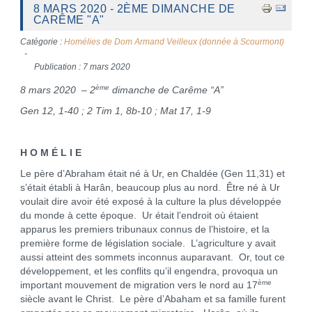
8 MARS 2020 - 2ÈME DIMANCHE DE
CARÊME "A"
Catégorie :
Homélies de Dom Armand Veilleux (donnée à Scourmont)
Publication : 7 mars 2020
ème
8 mars 2020 – 2
dimanche de Carême “A”
Gen 12, 1-40 ; 2 Tim 1, 8b-10 ; Mat 17, 1-9
H O M É L I E
Le père d’Abraham était né à Ur, en Chaldée (Gen 11,31) et
s’était établi à Harân, beaucoup plus au nord. Être né à Ur
voulait dire avoir été exposé à la culture la plus développée
du monde à cette époque. Ur était l’endroit où étaient
apparus les premiers tribunaux connus de l’histoire, et la
première forme de législation sociale. L’agriculture y avait
aussi atteint des sommets inconnus auparavant. Or, tout ce
développement, et les conflits qu’il engendra, provoqua un
ème
important mouvement de migration vers le nord au 17
siècle avant le Christ. Le père d’Abaham et sa famille furent