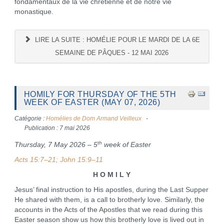
fondamentaux de la vie chrétienne et de notre vie
monastique.
LIRE LA SUITE : HOMÉLIE POUR LE MARDI DE LA 6E
SEMAINE DE PÂQUES - 12 MAI 2026
HOMILY FOR THURSDAY OF THE 5TH
WEEK OF EASTER (MAY 07, 2026)
Catégorie :
Homélies de Dom Armand Veilleux
Publication : 7 mai 2026
th
Thursday, 7 May 2026 – 5
week of Easter
Acts 15:7–21; John 15:9–11
H O M I L Y
Jesus’ final instruction to His apostles, during the Last Supper
He shared with them, is a call to brotherly love. Similarly, the
accounts in the Acts of the Apostles that we read during this
Easter season show us how this brotherly love is lived out in