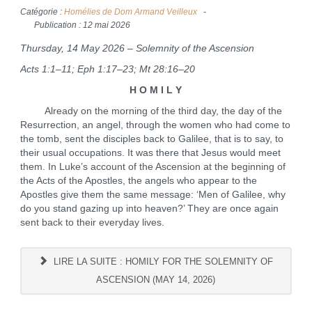
Catégorie :
Homélies de Dom Armand Veilleux
Publication : 12 mai 2026
Thursday, 14 May 2026 – Solemnity of the Ascension
Acts 1:1–11; Eph 1:17–23; Mt 28:16–20
H O M I L Y
Already on the morning of the third day, the day of the
Resurrection, an angel, through the women who had come to
the tomb, sent the disciples back to Galilee, that is to say, to
their usual occupations. It was there that Jesus would meet
them. In Luke’s account of the Ascension at the beginning of
the Acts of the Apostles, the angels who appear to the
Apostles give them the same message: ‘Men of Galilee, why
do you stand gazing up into heaven?’ They are once again
sent back to their everyday lives.
LIRE LA SUITE : HOMILY FOR THE SOLEMNITY OF
ASCENSION (MAY 14, 2026)