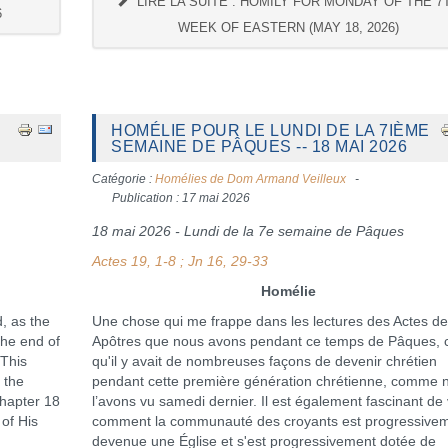
LIRE LA SUITE : HOMILY FOR MONDAY OF THE 7
6
WEEK OF EASTERN (MAY 18, 2026)
HOMÉLIE POUR LE LUNDI DE LA 7IÈME
SEMAINE DE PÂQUES -- 18 MAI 2026
Catégorie :
Homélies de Dom Armand Veilleux
Publication : 17 mai 2026
18 mai 2026 - Lundi de la 7e semaine de Pâques
Actes 19, 1-8 ; Jn 16, 29-33
Homélie
d, as the
Une chose qui me frappe dans les lectures des Actes d
the end of
Apôtres que nous avons pendant ce temps de Pâques, c
 This
qu'il y avait de nombreuses façons de devenir chrétien
 the
pendant cette première génération chrétienne, comme 
chapter 18
l’avons vu samedi dernier. Il est également fascinant de 
 of His
comment la communauté des croyants est progressive
devenue une Église et s'est progressivement dotée de