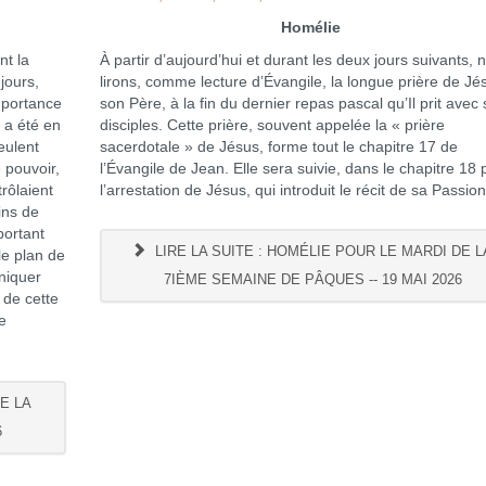
Homélie
t la
À partir d’aujourd’hui et durant les deux jours suivants, 
jours,
lirons, comme lecture d’Évangile, la longue prière de Jé
mportance
son Père, à la fin du dernier repas pascal qu’Il prit avec
 a été en
disciples. Cette prière, souvent appelée la « prière
eulent
sacerdotale » de Jésus, forme tout le chapitre 17 de
e pouvoir,
l’Évangile de Jean. Elle sera suivie, dans le chapitre 18 
rôlaient
l’arrestation de Jésus, qui introduit le récit de sa Passion
ains de
portant
LIRE LA SUITE : HOMÉLIE POUR LE MARDI DE L
le plan de
niquer
7IÈME SEMAINE DE PÂQUES -- 19 MAI 2026
 de cette
e
DE LA
6