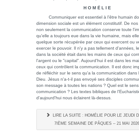
H O M É L I E
Communiquer est essentiel à l'être humain don
dimension sociale est un élément constitutif. De nos 
non seulement la communication conserve toute l'i
qu'elle a toujours eue dans la vie humaine, mais elle
quelque sorte récupérée par ceux qui exercent ou v
exercer le pouvoir. Il n'y a pas tellement d'années, l
dans la société était dans les mains de ceux qui cont
l'argent ou le "capital". Aujourd'hui il est dans les m
ceux qui contrôlent la communication. Il est donc im
de réfléchir sur le sens qu'a la communication dans 
Dieu. Jésus n'a-t-il pas envoyé ses disciples commu
son message à toutes les nations ? Quel est le sens
communication ? Les textes bibliques de l'Eucharisti
d'aujourd'hui nous éclairent là-dessus.
LIRE LA SUITE : HOMÉLIE POUR LE JEUDI 
7IÈME SEMAINE DE PÂQUES -- 21 MAI 202