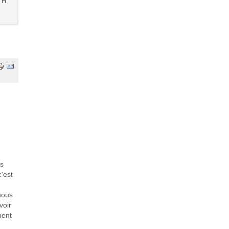
TH
es
'est
nous
voir
ment