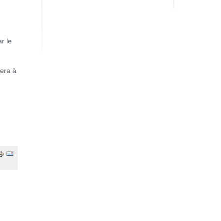
r le
nera à