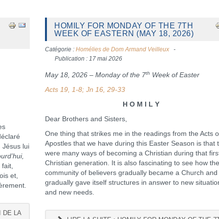
HOMILY FOR MONDAY OF THE 7TH
WEEK OF EASTERN (MAY 18, 2026)
Catégorie :
Homélies de Dom Armand Veilleux
Publication : 17 mai 2026
th
May 18, 2026 – Monday of the 7
Week of Easter
Acts 19, 1-8; Jn 16, 29-33
H O M I L Y
Dear Brothers and Sisters,
es
One thing that strikes me in the readings from the Acts o
déclaré
Apostles that we have during this Easter Season is that 
 Jésus lui
were many ways of becoming a Christian during that firs
urd’hui,
Christian generation. It is also fascinating to see how th
fait,
community of believers gradually became a Church and
ois et,
gradually gave itself structures in answer to new situatio
mèrement.
and new needs.
 DE LA