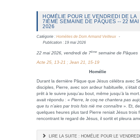
HOMÉLIE POUR LE VENDREDI DE LA
7IÈME SEMAINE DE PÂQUES -- 22 MAI
2026
Catégorie :
Homélies de Dom Armand Veilleux
Publication : 19 mai 2026
ème
22 mai 2026, vendredi de 7
semaine de Pâques
Acte 25, 13-21 ; Jean 21, 15-19
Homélie
Durant la dernière Pâque que Jésus célébra avec S
disciples, Pierre, avec son ardeur habituelle, s’était 
prêt à le suivre jusqu’au bout, même jusqu’à la mort.
avait répondu : «
Pierre, le coq ne chantera pas aujo
que tu n’aies par trois fois nié me connaître
». Et, de 
quelques heures plus tard Pierre reniait Jésus trois f
rencontrant le regard de Jésus, il sortit et pleura a
LIRE LA SUITE : HOMÉLIE POUR LE VENDREDI