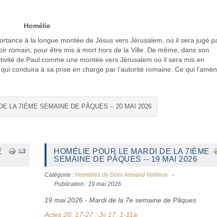
Homélie
rtance à la longue montée de Jésus vers Jérusalem, où il sera jugé pa
voir romain, pour être mis à mort hors de la Ville. De même, dans son
l’activité de Paul comme une montée vers Jérusalem où il sera mis en
 qui conduira à sa prise en charge par l’autorité romaine. Ce qui l’amè
E LA 7IÈME SEMAINE DE PÂQUES -- 20 MAI 2026
E
HOMÉLIE POUR LE MARDI DE LA 7IÈME
SEMAINE DE PÂQUES -- 19 MAI 2026
Catégorie :
Homélies de Dom Armand Veilleux
Publication : 19 mai 2026
19 mai 2026 - Mardi de la 7e semaine de Pâques
Actes 20, 17-27 ; Jn 17, 1-11a