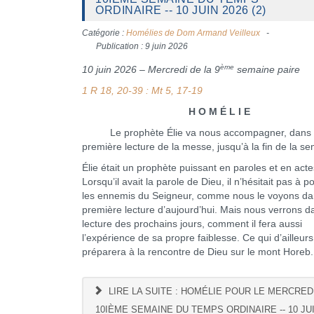
ORDINAIRE -- 10 JUIN 2026 (2)
Catégorie :
Homélies de Dom Armand Veilleux
Publication : 9 juin 2026
ème
10 juin 2026 – Mercredi de la 9
semaine paire
1 R 18, 20-39 : Mt 5, 17-19
H O M É L I E
Le prophète Élie va nous accompagner, dans 
première lecture de la messe, jusqu’à la fin de la s
Élie était un prophète puissant en paroles et en acte
Lorsqu’il avait la parole de Dieu, il n’hésitait pas à 
les ennemis du Seigneur, comme nous le voyons da
première lecture d’aujourd’hui. Mais nous verrons d
lecture des prochains jours, comment il fera aussi
l’expérience de sa propre faiblesse. Ce qui d’ailleurs
préparera à la rencontre de Dieu sur le mont Horeb.
LIRE LA SUITE : HOMÉLIE POUR LE MERCREDI
10IÈME SEMAINE DU TEMPS ORDINAIRE -- 10 JUI