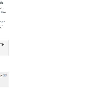
th
d,
 the
 and
of
0TH