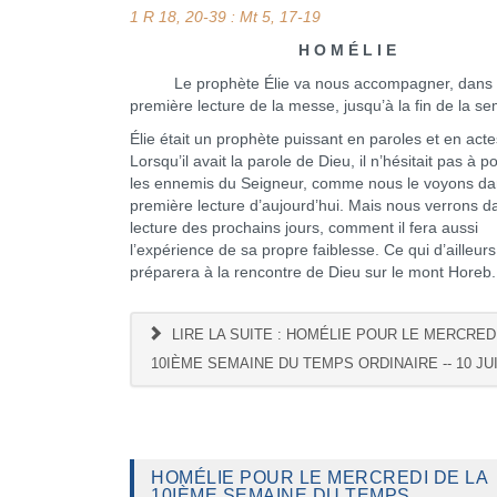
1 R 18, 20-39 : Mt 5, 17-19
H O M É L I E
Le prophète Élie va nous accompagner, dans 
première lecture de la messe, jusqu’à la fin de la s
Élie était un prophète puissant en paroles et en acte
Lorsqu’il avait la parole de Dieu, il n’hésitait pas à 
les ennemis du Seigneur, comme nous le voyons da
première lecture d’aujourd’hui. Mais nous verrons d
lecture des prochains jours, comment il fera aussi
l’expérience de sa propre faiblesse. Ce qui d’ailleurs
préparera à la rencontre de Dieu sur le mont Horeb.
LIRE LA SUITE : HOMÉLIE POUR LE MERCREDI
10IÈME SEMAINE DU TEMPS ORDINAIRE -- 10 JUI
HOMÉLIE POUR LE MERCREDI DE LA
10IÈME SEMAINE DU TEMPS