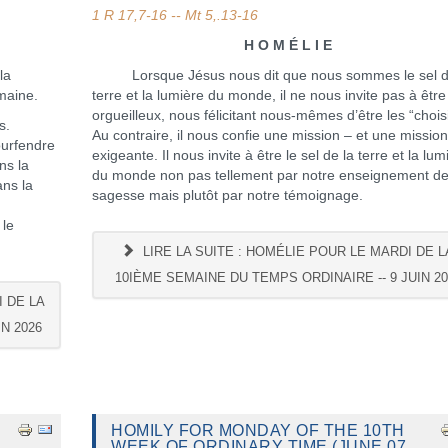
1 R 17,7-16 -- Mt 5,.13-16
H O M É L I E
la
Lorsque Jésus nous dit que nous sommes le sel d
emaine.
terre et la lumière du monde, il ne nous invite pas à être
orgueilleux, nous félicitant nous-mêmes d’être les “choisi
s.
Au contraire, il nous confie une mission – et une mission
pourfendre
exigeante. Il nous invite à être le sel de la terre et la lum
ns la
du monde non pas tellement par notre enseignement d
ans la
sagesse mais plutôt par notre témoignage.
 le
LIRE LA SUITE : HOMÉLIE POUR LE MARDI DE L
10IÈME SEMAINE DU TEMPS ORDINAIRE -- 9 JUIN 20
 DE LA
N 2026
HOMILY FOR MONDAY OF THE 10TH
WEEK OF ORDINARY TIME (JUNE 07,