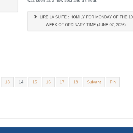
was seen as a new sect and a threat.
LIRE LA SUITE : HOMILY FOR MONDAY OF THE 1
WEEK OF ORDINARY TIME (JUNE 07, 2026)
13
14
15
16
17
18
Suivant
Fin