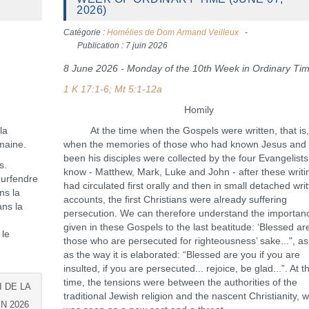
2026)
Catégorie :
Homélies de Dom Armand Veilleux
Publication : 7 juin 2026
8 June 2026 - Monday of the 10th Week in Ordinary Ti
1 K 17:1-6; Mt 5:1-12a
Homily
la
At the time when the Gospels were written, that is
emaine.
when the memories of those who had known Jesus and
been his disciples were collected by the four Evangelist
s.
know - Matthew, Mark, Luke and John - after these writi
pourfendre
had circulated first orally and then in small detached wri
ns la
accounts, the first Christians were already suffering
ans la
persecution. We can therefore understand the importan
given in these Gospels to the last beatitude: ‘Blessed ar
 le
those who are persecuted for righteousness’ sake...", as
as the way it is elaborated: “Blessed are you if you are
insulted, if you are persecuted... rejoice, be glad...”. At t
time, the tensions were between the authorities of the
 DE LA
traditional Jewish religion and the nascent Christianity, 
N 2026