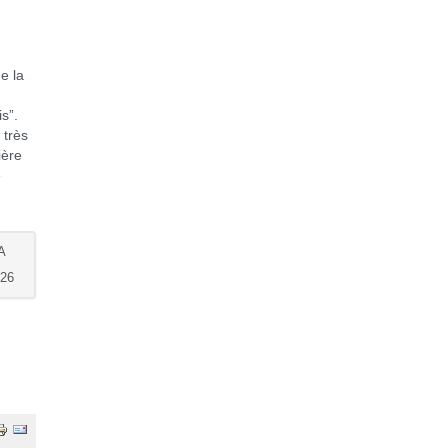
e la
s”.
 très
ière
e
A
26