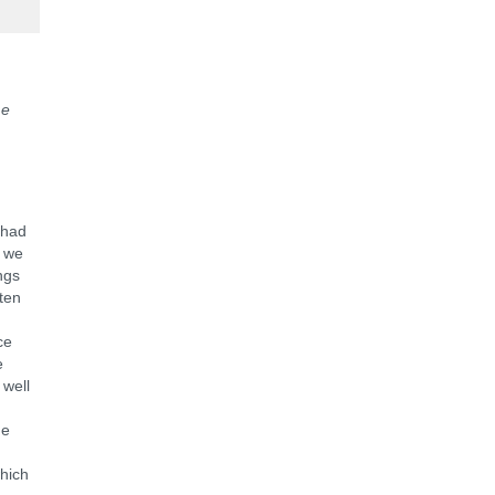
me
,
 had
s we
ngs
tten
ce
e
 well
he
which