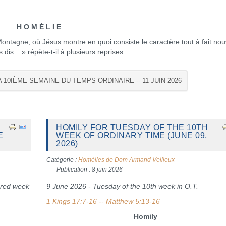
H O M É L I E
 Montagne, où Jésus montre en quoi consiste le caractère tout à fait no
 dis... » répète-t-il à plusieurs reprises.
A 10IÈME SEMAINE DU TEMPS ORDINAIRE -- 11 JUIN 2026
HOMILY FOR TUESDAY OF THE 10TH
E
WEEK OF ORDINARY TIME (JUNE 09,
2026)
Catégorie :
Homélies de Dom Armand Veilleux
Publication : 8 juin 2026
ered week
9 June 2026 - Tuesday of the 10th week in O.T.
1 Kings 17:7-16 -- Matthew 5:13-16
Homily