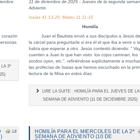
ciembre
11 de diciembre de 2025 - Jueves de la segunda sema
Adviento
Isaías 41:13-20; Mateo 11:11-15
Homilía
 corazón
Juan el Bautista envió a sus discípulos a Jesús d
 personas
la cárcel para preguntarle si era él el que iba a venir o s
había que esperar a otro. Jesús contestó diciendo: " Va
cuenten a Juan lo que han visto: los cojos caminan, los
sordos oyen, etc.", refiriéndose explícitamente a mucha
LA 3ª
las profecías de Isaías que hemos escuchado en la pri
lectura de la Misa en estos días.
25)
LIRE LA SUITE : HOMILÍA PARA EL JUEVES DE LA
SEMANA DE ADVIENTO (11 DE DICIEMBRE 2025)
O
HOMILÍA PARA EL MIERCOLES DE LA 2ª
)
SEMANA DE ADVIENTO (10 DE