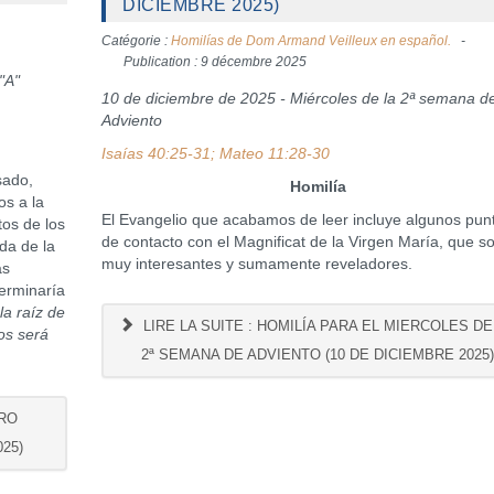
DICIEMBRE 2025)
Catégorie :
Homilías de Dom Armand Veilleux en español.
Publication : 9 décembre 2025
"A"
10 de diciembre de 2025 - Miércoles de la 2ª semana d
Adviento
Isaías 40:25-31; Mateo 11:28-30
ado,
Homilía
os a la
El Evangelio que acabamos de leer incluye algunos pun
tos de los
de contacto con el Magnificat de la Virgen María, que s
da de la
muy interesantes y sumamente reveladores.
as
terminaría
la raíz de
LIRE LA SUITE : HOMILÍA PARA EL MIERCOLES DE
os será
2ª SEMANA DE ADVIENTO (10 DE DICIEMBRE 2025
ERO
25)