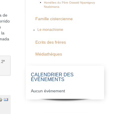
Homélies du Père Oswald Nyamigezy
Nsabimana
a de
Famille cistercienne
orrido
n
Le monachisme
 la
amada
Ecrits des frères
Médiathèques
 2ª
CALENDRIER DES
ÉVÈNEMENTS
Aucun évènement