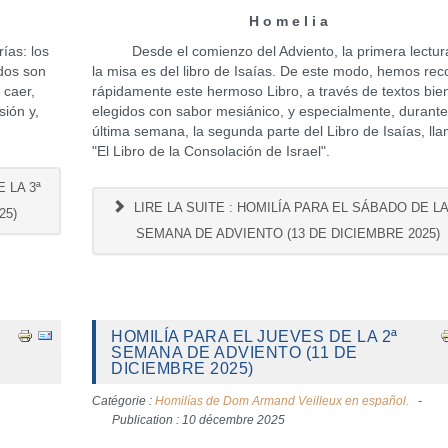
H o m e l i a
ías: los
Desde el comienzo del Adviento, la primera lectur
odos son
la misa es del libro de Isaías. De este modo, hemos rec
 caer,
rápidamente este hermoso Libro, a través de textos bie
ión y,
elegidos con sabor mesiánico, y especialmente, durante
última semana, la segunda parte del Libro de Isaías, ll
"El Libro de la Consolación de Israel".
 LA 3ª
LIRE LA SUITE : HOMILÍA PARA EL SÁBADO DE LA
25)
SEMANA DE ADVIENTO (13 DE DICIEMBRE 2025)
HOMILÍA PARA EL JUEVES DE LA 2ª
SEMANA DE ADVIENTO (11 DE
DICIEMBRE 2025)
Catégorie :
Homilías de Dom Armand Veilleux en español.
Publication : 10 décembre 2025