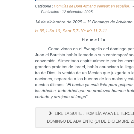
Catégorie :
Homilías de Dom Armand Veilleux en español.
Publication : 12 décembre 2025
14 de diciembre de 2025 – 3º Domingo de Adviento 
Is 35,1-6a.10; Sant 5,7-10; Mt 11,2-11
H o m e l í a
Como vimos en el Evangelio del domingo pas
Juan el Bautista había llamado a sus contemporáne
conversión. Alimentado espiritualmente por los escri
grandes profetas de Israel, había anunciado la llega
ira de Dios, la venida de un Mesías que juzgaría a l
naciones, separaría a los buenos de los malos y ex
a estos últimos: "
El hacha ya está lista para golpear 
los árboles; todo árbol que no produzca buenos frut
cortado y arrojado al fuego
".
LIRE LA SUITE : HOMILÍA PARA EL TERC
DOMINGO DE ADVIENTO (14 DE DICIEMBRE 20