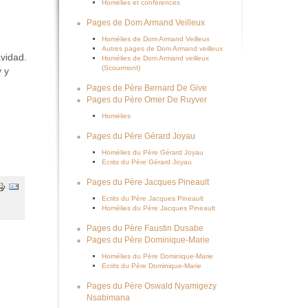
Homélies et conférences
Pages de Dom Armand Veilleux
Homélies de Dom Armand Veilleux
Autres pages de Dom Armand veilleux
vidad.
Homélies de Dom Armand veilleux
(Scourmont)
y y
Pages de Père Bernard De Give
Pages du Père Omer De Ruyver
Homélies
Pages du Père Gérard Joyau
Homélies du Père Gérard Joyau
Ecrits du Père Gérard Joyau
Pages du Père Jacques Pineault
Ecrits du Père Jacques Pineault
Homélies du Père Jacques Pineault
Pages du Père Faustin Dusabe
Pages du Père Dominique-Marie
Homélies du Père Dominique-Marie
Ecrits du Père Dominique-Marie
Pages du Père Oswald Nyamigezy
Nsabimana