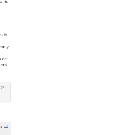
na de
esde
i
yan y
s de
mera
 2ª