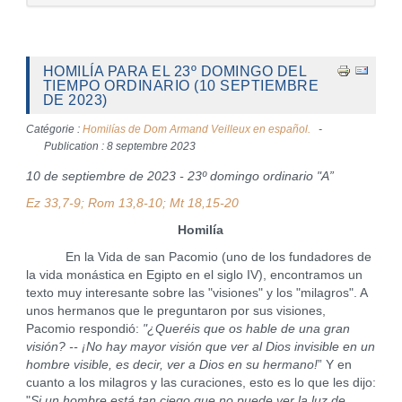
HOMILÍA PARA EL 23º DOMINGO DEL
TIEMPO ORDINARIO (10 SEPTIEMBRE
DE 2023)
Catégorie :
Homilías de Dom Armand Veilleux en español.
Publication : 8 septembre 2023
10 de septiembre de 2023 - 23º domingo ordinario "A”
Ez 33,7-9; Rom 13,8-10; Mt 18,15-20
Homilía
En la Vida de san Pacomio (uno de los fundadores de
la vida monástica en Egipto en el siglo IV), encontramos un
texto muy interesante sobre las "visiones" y los "milagros". A
unos hermanos que le preguntaron por sus visiones,
Pacomio respondió:
"¿Queréis que os hable de una gran
visión? -- ¡No hay mayor visión que ver al Dios invisible en un
hombre visible, es decir, ver a Dios en su hermano!
” Y en
cuanto a los milagros y las curaciones, esto es lo que les dijo:
"
Si un hombre está tan ciego que no puede ver la luz de