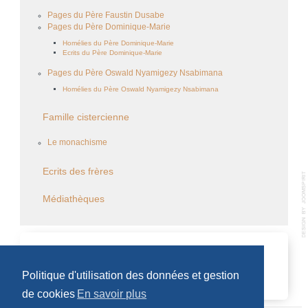
Pages du Père Faustin Dusabe
Pages du Père Dominique-Marie
Homélies du Père Dominique-Marie
Ecrits du Père Dominique-Marie
Pages du Père Oswald Nyamigezy Nsabimana
Homélies du Père Oswald Nyamigezy Nsabimana
Famille cistercienne
Le monachisme
Ecrits des frères
Médiathèques
CALENDRIER DES ÉVÈNEMENTS
Politique d'utilisation des données et gestion
Aucun évènement
de cookies
En savoir plus