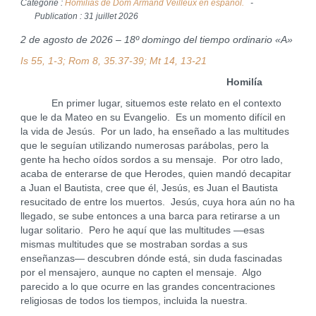
Catégorie :
Homilías de Dom Armand Veilleux en español.
Publication : 31 juillet 2026
2 de agosto de 2026 – 18º domingo del tiempo ordinario «A»
Is 55, 1-3; Rom 8, 35.37-39; Mt 14, 13-21
Homilía
En primer lugar, situemos este relato en el contexto
que le da Mateo en su Evangelio. Es un momento difícil en
la vida de Jesús. Por un lado, ha enseñado a las multitudes
que le seguían utilizando numerosas parábolas, pero la
gente ha hecho oídos sordos a su mensaje. Por otro lado,
acaba de enterarse de que Herodes, quien mandó decapitar
a Juan el Bautista, cree que él, Jesús, es Juan el Bautista
resucitado de entre los muertos. Jesús, cuya hora aún no ha
llegado, se sube entonces a una barca para retirarse a un
lugar solitario. Pero he aquí que las multitudes —esas
mismas multitudes que se mostraban sordas a sus
enseñanzas— descubren dónde está, sin duda fascinadas
por el mensajero, aunque no capten el mensaje. Algo
parecido a lo que ocurre en las grandes concentraciones
religiosas de todos los tiempos, incluida la nuestra.