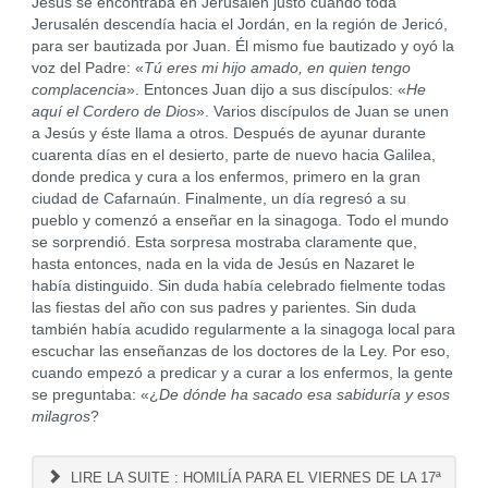
Jesús se encontraba en Jerusalén justo cuando toda
Jerusalén descendía hacia el Jordán, en la región de Jericó,
para ser bautizada por Juan. Él mismo fue bautizado y oyó la
voz del Padre: «
Tú eres mi hijo amado, en quien tengo
complacencia
». Entonces Juan dijo a sus discípulos: «
He
aquí el Cordero de Dios
». Varios discípulos de Juan se unen
a Jesús y éste llama a otros. Después de ayunar durante
cuarenta días en el desierto, parte de nuevo hacia Galilea,
donde predica y cura a los enfermos, primero en la gran
ciudad de Cafarnaún. Finalmente, un día regresó a su
pueblo y comenzó a enseñar en la sinagoga. Todo el mundo
se sorprendió. Esta sorpresa mostraba claramente que,
hasta entonces, nada en la vida de Jesús en Nazaret le
había distinguido. Sin duda había celebrado fielmente todas
las fiestas del año con sus padres y parientes. Sin duda
también había acudido regularmente a la sinagoga local para
escuchar las enseñanzas de los doctores de la Ley. Por eso,
cuando empezó a predicar y a curar a los enfermos, la gente
se preguntaba: «¿
De dónde ha sacado esa sabiduría y esos
milagros
?
LIRE LA SUITE : HOMILÍA PARA EL VIERNES DE LA 17ª