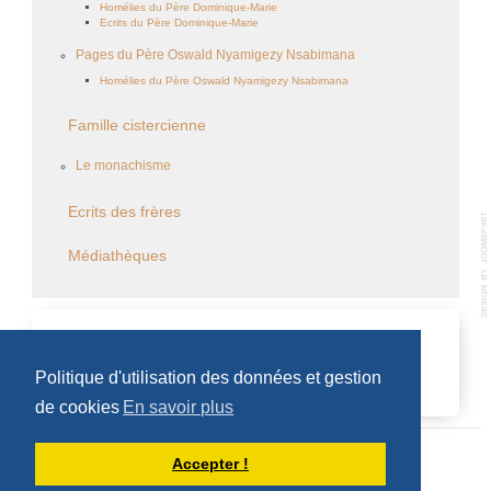
Homélies du Père Dominique-Marie
Ecrits du Père Dominique-Marie
Pages du Père Oswald Nyamigezy Nsabimana
Homélies du Père Oswald Nyamigezy Nsabimana
Famille cistercienne
Le monachisme
Ecrits des frères
Médiathèques
CALENDRIER DES ÉVÈNEMENTS
Politique d'utilisation des données et gestion
Aucun évènement
de cookies
En savoir plus
Accepter !