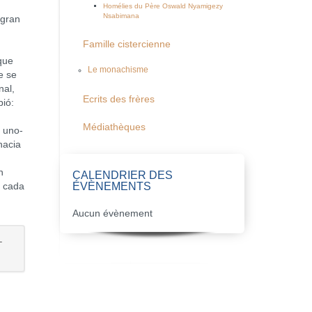
Homélies du Père Oswald Nyamigezy
Nsabimana
gran
Famille cistercienne
que
Le monachisme
e se
nal,
Ecrits des frères
bió:
Médiathèques
 uno-
hacia
n
CALENDRIER DES
ÉVÈNEMENTS
e cada
Aucun évènement
L