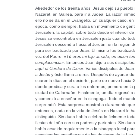
Alrededor de los treinta años, Jesús dejó su pueblo 
Nazaret, en Galilea, para ir a Judea. La razón inme
ello no se da en el Evangelio. En cualquier caso, en
época, como siempre, había un movimiento de gent
Jerusalén, la capital, sobre todo desde el interior de
Jesús se encontraba en Jerusalén justo cuando tod
Jerusalén descendía hacia el Jordán, en la región d
para ser bautizada por Juan. Él mismo fue bautizado
voz del Padre: «
Tú eres mi hijo amado, en quien te
complacencia
». Entonces Juan dijo a sus discípulos
aquí el Cordero de Dios
». Varios discípulos de Jua
a Jesús y éste llama a otros. Después de ayunar du
cuarenta días en el desierto, parte de nuevo hacia G
donde predica y cura a los enfermos, primero en la
ciudad de Cafarnaún. Finalmente, un día regresó a
y comenzó a enseñar en la sinagoga. Todo el mund
sorprendió. Esta sorpresa mostraba claramente que
entonces, nada en la vida de Jesús en Nazaret le h
distinguido. Sin duda había celebrado fielmente toda
fiestas del año con sus padres y parientes. Sin dud
había acudido regularmente a la sinagoga local par
escuchar las enseñanzas de los doctores de la Ley.