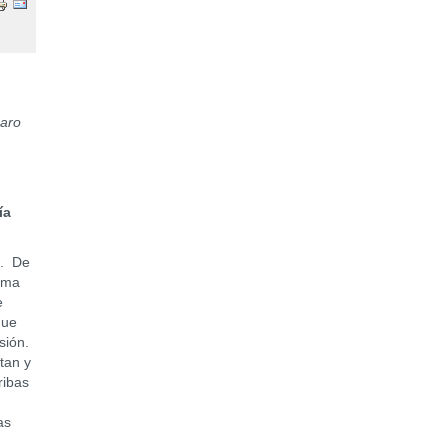
zaro
a
d. De
ama
e
que
sión.
tan y
ribas
as