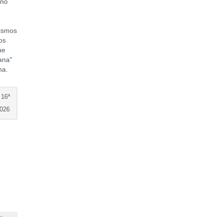
ino
mismos
os
ue
ana"
na.
16ª
026