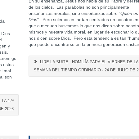
En su enseñanza, Jesús nos habla de su Padre y del re
de los cielos. Las parábolas no son principalmente
enseñanzas morales, sino enseñanzas sobre "
Quién es
Dios
". Pero solemos estar tan centrados en nosotros 
ida
que a menudo buscamos lo que nos dicen sobre nosotr
l
mismos y nuestra vida moral, en lugar de escuchar lo q
 Dios
nos dicen sobre Dios. Pero esta tendencia es tan "hum
el
que puede encontrarse en la primera generación cristia
gen y
esis,
l Enemigo
LIRE LA SUITE : HOMILÍA PARA EL VIERNES DE LA 
s estos
SEMANA DEL TIEMPO ORDINARIO - 24 DE JULIO DE 2
el mal.
mal son
 LA 17ª
DE 2026