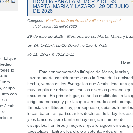
GO
HOMILÍA PARA LA MEMORIA DE SS.
MARTA, MARÍA Y LÁZARO - 29 DE JULIO
DE 2026
Catégorie :
Homilías de Dom Armand Veilleux en español.
Publication : 22 juillet 2026
29 de julio de 2026 - Memoria de ss. Marta, María y Lá
Sir 24, 1-2.5-7.12-16 26-30 ;
o
1Jo 4, 7-16
Jo 11, 19-27
o
Jo12,1-11
. El que
Homilí
ebedeo.
rodes lo
Esta conmemoración litúrgica de Marta, María y
e la
Lázaro podría considerarse como la fiesta de la amista
 Junto
hecho, vemos en los Evangelios que Jesús tiene una g
o, ocupa
muy amplia de relaciones con las diversas personas qu
Junto con
encuentra. En primer lugar, están las multitudes, a las 
ar a
dirige su mensaje y por las que a menudo siente compa
ue Jesús
En estas multitudes hay, por supuesto, quienes le moles
mara
le combaten, en particular los doctores de la ley, los esc
erto de
y los fariseos; pero también hay un gran número de
discípulos, hombres y mujeres, que le siguen en sus gir
apostólicas. Entre ellos eligió a setenta y dos en un