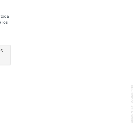
 toda
a los
S.