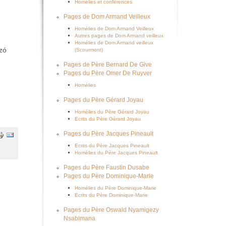
Homélies et conférences
Pages de Dom Armand Veilleux
Homélies de Dom Armand Veilleux
Autres pages de Dom Armand veilleux
Homélies de Dom Armand veilleux
izó
(Scourmont)
Pages de Père Bernard De Give
Pages du Père Omer De Ruyver
Homélies
Pages du Père Gérard Joyau
Homélies du Père Gérard Joyau
Ecrits du Père Gérard Joyau
Pages du Père Jacques Pineault
Ecrits du Père Jacques Pineault
Homélies du Père Jacques Pineault
Pages du Père Faustin Dusabe
Pages du Père Dominique-Marie
Homélies du Père Dominique-Marie
Ecrits du Père Dominique-Marie
Pages du Père Oswald Nyamigezy
Nsabimana