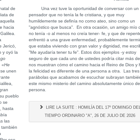
natal de
Una vez tuve la oportunidad de conversar con un 
diata de
pensador que no tenía la fe cristiana, y que muy
 aquella
humildemente se definía no como ateo, sino como un
e hacia
"agnóstico que busca". En otra ocasión, un amigo mío 
 Galilea.
no tenía -o al menos no creía tener- fe, y que de repent
a
enfrentó a una grave enfermedad, probablemente termi
e Jericó,
que estaba viviendo con gran valor y dignidad, me escri
 y oyó la
"Me ayudaría tener tu fe". Estos dos ejemplos -y estoy
ngo
seguro de que cada uno de ustedes podría citar más de
: «
He
nos muestran cómo el camino hacia el Reino de Dios y 
n se unen
la felicidad es diferente de una persona a otra. Las tres
rante
parábolas que acabamos de escuchar subrayan tambié
alilea,
este mismo misterio del camino absolutamente único d
 gran
persona.
 su pueblo
o se
LIRE LA SUITE : HOMILÍA DEL 17º DOMINGO DE
, hasta
abía
TIEMPO ORDINARIO "A", 26 DE JULIO DE 2026
s las
a también
a
 Por eso,