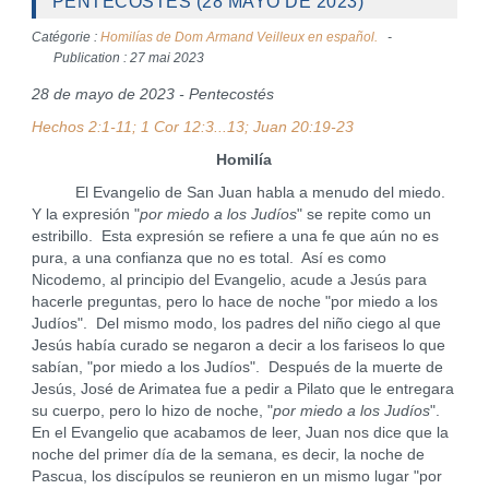
PENTECOSTÉS (28 MAYO DE 2023)
Catégorie :
Homilías de Dom Armand Veilleux en español.
Publication : 27 mai 2023
28 de mayo de 2023 - Pentecostés
Hechos 2:1-11; 1 Cor 12:3...13; Juan 20:19-23
Homilía
El Evangelio de San Juan habla a menudo del miedo.
Y la expresión "
por miedo a los Judíos
" se repite como un
estribillo. Esta expresión se refiere a una fe que aún no es
pura, a una confianza que no es total. Así es como
Nicodemo, al principio del Evangelio, acude a Jesús para
hacerle preguntas, pero lo hace de noche "por miedo a los
Judíos". Del mismo modo, los padres del niño ciego al que
Jesús había curado se negaron a decir a los fariseos lo que
sabían, "por miedo a los Judíos". Después de la muerte de
Jesús, José de Arimatea fue a pedir a Pilato que le entregara
su cuerpo, pero lo hizo de noche, "
por miedo a los Judíos
".
En el Evangelio que acabamos de leer, Juan nos dice que la
noche del primer día de la semana, es decir, la noche de
Pascua, los discípulos se reunieron en un mismo lugar "por