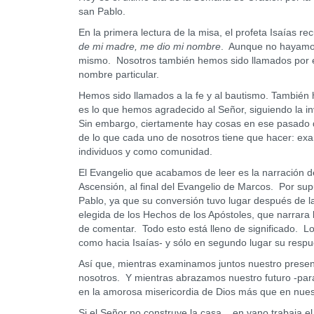
san Pablo.
En la primera lectura de la misa, el profeta Isaías r
de mi madre, me dio mi nombre
. Aunque no hayamos 
mismo. Nosotros también hemos sido llamados por e
nombre particular.
Hemos sido llamados a la fe y al bautismo. También
es lo que hemos agradecido al Señor, siguiendo la in
Sin embargo, ciertamente hay cosas en ese pasado q
de lo que cada uno de nosotros tiene que hacer: ex
individuos y como comunidad.
El Evangelio que acabamos de leer es la narración d
Ascensión, al final del Evangelio de Marcos. Por s
Pablo, ya que su conversión tuvo lugar después de 
elegida de los Hechos de los Apóstoles, que narrara
de comentar. Todo esto está lleno de significado. Lo
como hacia Isaías- y sólo en segundo lugar su respu
Así que, mientras examinamos juntos nuestro presen
nosotros. Y mientras abrazamos nuestro futuro -par
en la amorosa misericordia de Dios más que en nues
Si el Señor no construye la casa... en vano trabaja el