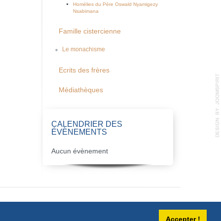
Homélies du Père Oswald Nyamigezy
Nsabimana
Famille cistercienne
Le monachisme
Ecrits des frères
Médiathèques
CALENDRIER DES
ÉVÈNEMENTS
Aucun évènement
Accepter !