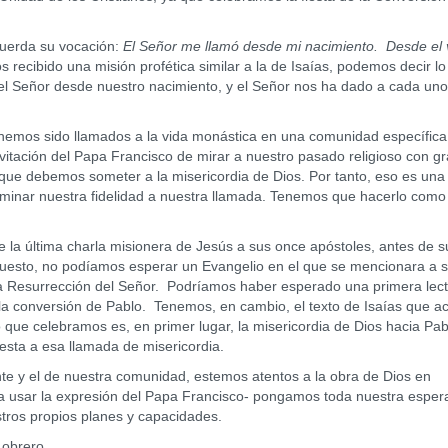
ecuerda su vocación:
El Señor me llamó desde mi nacimiento. Desde el 
recibido una misión profética similar a la de Isaías, podemos decir lo
l Señor desde nuestro nacimiento, y el Señor nos ha dado a cada uno
 hemos sido llamados a la vida monástica en una comunidad específica
vitación del Papa Francisco de mirar a nuestro pasado religioso con gra
ue debemos someter a la misericordia de Dios. Por tanto, eso es una
aminar nuestra fidelidad a nuestra llamada. Tenemos que hacerlo como
e la última charla misionera de Jesús a sus once apóstoles, antes de s
upuesto, no podíamos esperar un Evangelio en el que se mencionara a 
la Resurrección del Señor. Podríamos haber esperado una primera lec
 la conversión de Pablo. Tenemos, en cambio, el texto de Isaías que a
 que celebramos es, en primer lugar, la misericordia de Dios hacia Pab
esta a esa llamada de misericordia.
te y el de nuestra comunidad, estemos atentos a la obra de Dios en
a usar la expresión del Papa Francisco- pongamos toda nuestra espe
tros propios planes y capacidades.
 obrero.