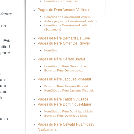
Homélies et conférences
Pages de Dom Armand Veilleux
vientre
Homélies de Dom Armand Veilleux
Autres pages de Dom Armand veilleux
 un
Homélies de Dom Armand veilleux
(Scourmont)
Pages de Père Bernard De Give
. Esto
Pages du Père Omer De Ruyver
titud.
Homélies
 parte
Pages du Père Gérard Joyau
Homélies du Père Gérard Joyau
Ecrits du Père Gérard Joyau
u
san
Pages du Père Jacques Pineault
tura
Ecrits du Père Jacques Pineault
Homélies du Père Jacques Pineault
cabo
lo -
Pages du Père Faustin Dusabe
Pages du Père Dominique-Marie
Homélies du Père Dominique-Marie
Ecrits du Père Dominique-Marie
ranza
Pages du Père Oswald Nyamigezy
Nsabimana