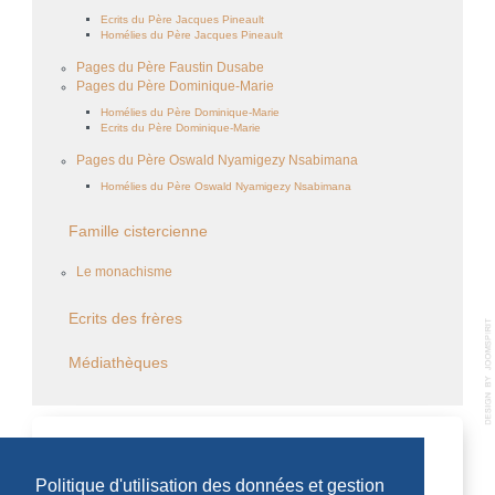
Ecrits du Père Jacques Pineault
Homélies du Père Jacques Pineault
Pages du Père Faustin Dusabe
Pages du Père Dominique-Marie
Homélies du Père Dominique-Marie
Ecrits du Père Dominique-Marie
Pages du Père Oswald Nyamigezy Nsabimana
Homélies du Père Oswald Nyamigezy Nsabimana
Famille cistercienne
Le monachisme
Ecrits des frères
Médiathèques
CALENDRIER DES ÉVÈNEMENTS
Politique d'utilisation des données et gestion
Aucun évènement