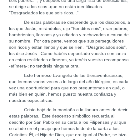
sois pobres..."; y después de una larga lista de bendiciones,
se dirige a los ricos -que no están identificados-:
"Desgraciados los que sois ricos...".
De estas palabras se desprende que los discípulos, a
los que Jesús, mirándolos, dijo "Benditos sois", eran pobres,
hambrientos, llorosos y ya odiados y rechazados a causa de
su nombre. Por otra parte, vemos que sus perseguidores
son ricos y están llenos y que se ríen. "Desgraciados sois",
les dice Jesús. Como habéis depositado vuestra confianza
en estas realidades efímeras, ya tenéis vuestra recompensa
-efímera-; no tendréis ninguna otra.
Este hermoso Evangelio de las Bienaventuranzas,
que leemos varias veces a lo largo del año litúrgico, es cada
vez una oportunidad para que nos preguntemos en qué, o
más bien en quién, hemos puesto nuestra confianza y
nuestras expectativas.
Cristo bajó de la montaña a la llanura antes de decir
estas palabras. Este descenso simbólico recuerda al
descrito por San Pablo en su carta a los Filipenses y al que
se alude en el pasaje que hemos leído de la carta a los
Corintios: Él, el Hijo de Dios, que era igual al Padre, se hizo