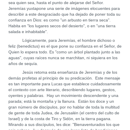
sea quien sea, hasta el punto de alejarse del Señor.
Jeremías yuxtapone una serie de imágenes elocuentes para
describir a este desgraciado que ha dejado de poner toda su
confianza en Dios: es como "un arbusto en tierra seca".
Habita en "los lugares secos del desierto", o en "una tierra
salada e inhabitable".
Lógicamente, para Jeremías, el hombre dichoso o
feliz (benedictus) es el que pone su confianza en el Señor, de
Quien lo espera todo. Es "como un árbol plantado junto a las
aguas", cuyas raíces nunca se marchitan, ni siquiera en los
años de sequía.
Jesús retoma esta enseñanza de Jeremías y de los
demás profetas al principio de su predicación. Este mensaje
es tan importante para Lucas que establece cuidadosamente
el contexto con arte literario, describiendo lugares, gestos,
oyentes y palabras. Hay un movimiento descendente y una
parada; está la montaña y la llanura. Están los doce y un
gran número de discípulos, por no hablar de toda la multitud
de gente de toda Judea, de Jerusalén (el centro del culto de
Israel) y de la costa de Tiro y Sidón, en la tierra pagana.
Mirando a sus discípulos, les dice: "Bienaventurados los que