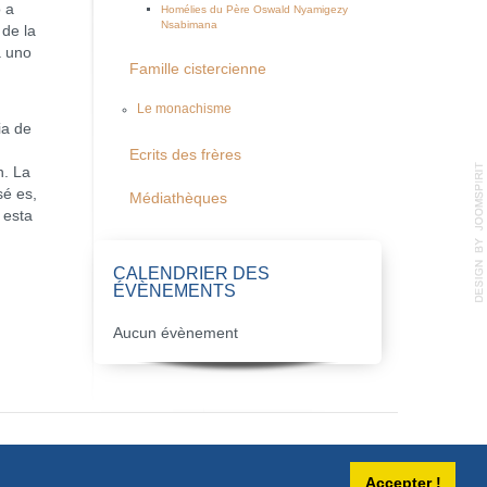
 a
Homélies du Père Oswald Nyamigezy
Nsabimana
 de la
a uno
Famille cistercienne
Le monachisme
ia de
Ecrits des frères
n. La
sé es,
Médiathèques
 esta
CALENDRIER DES
ÉVÈNEMENTS
Aucun évènement
Accepter !