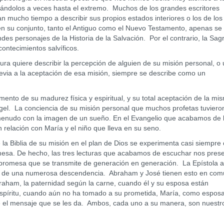
izándolos a veces hasta el extremo. Muchos de los grandes escritores
 mucho tiempo a describir sus propios estados interiores o los de los
 en su conjunto, tanto el Antiguo como el Nuevo Testamento, apenas se
andes personajes de la Historia de la Salvación. Por el contrario, la Sa
ontecimientos salvíficos.
quiere describir la percepción de alguien de su misión personal, o
previa a la aceptación de esa misión, siempre se describe como un
 de su madurez física y espiritual, y su total aceptación de la mis
gel. La conciencia de su misión personal que muchos profetas tuviero
enudo con la imagen de un sueño. En el Evangelio que acabamos de l
n relación con María y el niño que lleva en su seno.
Biblia de su misión en el plan de Dios se experimenta casi siempre
omesa. De hecho, las tres lecturas que acabamos de escuchar nos pres
promesa que se transmite de generación en generación. La Epístola a
de una numerosa descendencia. Abraham y José tienen esto en comú
raham, la paternidad según la carne, cuando él y su esposa están
espíritu, cuando aún no ha tomado a su prometida, María, como espos
el mensaje que se les da. Ambos, cada uno a su manera, son nuestr