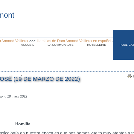
mont
 Armand Veilleux
>>>
Homilías de Dom Armand Veilleux en español
>>>
Homilia 
ACCUEIL
LA COMMUNAUTÉ
HÔTELLERIE
PUBLICA
.
JOSÉ (19 DE MARZO DE 2022)
tion : 18 mars 2022
Homilía
icología en nuestra época es que nos hemos vuelto muy atentos a t