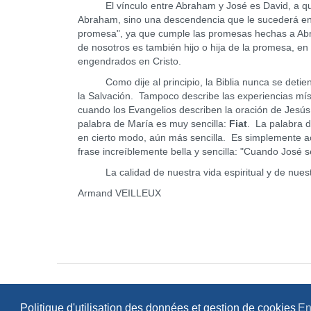
El vínculo entre Abraham y José es David, a qui
Abraham, sino una descendencia que le sucederá en e
promesa", ya que cumple las promesas hechas a Abra
de nosotros es también hijo o hija de la promesa, e
engendrados en Cristo.
Como dije al principio, la Biblia nunca se detiene a
la Salvación. Tampoco describe las experiencias mís
cuando los Evangelios describen la oración de Jesús
palabra de María es muy sencilla:
Fiat
. La palabra d
en cierto modo, aún más sencilla. Es simplemente ac
frase increíblemente bella y sencilla: "Cuando José 
La calidad de nuestra vida espiritual y de nuestr
Armand VEILLEUX
Politique d'utilisation des données et gestion de cookies
En