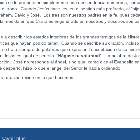
en se le promete no simplemente una descendencia numerosa, como
l trono. Cuando Jesús nace, es, en el sentido más profundo, el "hijo
ham, David y José. Los tres son nuestros padres en la fe, pues cad
n la medida en que Cristo es engendrado en nosotros y nosotros somos
 describir los estados interiores de los grandes testigos de la Histor
ticas que hayan podido tener. Cuando se describe su oración, incluso
, se trata siempre de palabras que expresan la aceptación de su misió
e Jesús es igual de sencilla: "
Hágase tu voluntad
". La palabra de Jo
ción. José no responde al ángel, sino que, como dice el Evangelio en
se despertó,
hizo
lo que el ángel del Señor le había ordenado.
a oración reside en lo que hacemos.
 savoir plus