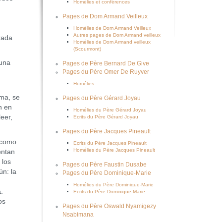
Homélies et conférences
Pages de Dom Armand Veilleux
Homélies de Dom Armand Veilleux
Autres pages de Dom Armand veilleux
grada
Homélies de Dom Armand veilleux
(Scourmont)
 una
Pages de Père Bernard De Give
Pages du Père Omer De Ruyver
Homélies
ma, se
Pages du Père Gérard Joyau
n en
Homélies du Père Gérard Joyau
eer,
Ecrits du Père Gérard Joyau
Pages du Père Jacques Pineault
 como
Ecrits du Père Jacques Pineault
Homélies du Père Jacques Pineault
entan
 los
Pages du Père Faustin Dusabe
n: la
Pages du Père Dominique-Marie
Homélies du Père Dominique-Marie
a.
Ecrits du Père Dominique-Marie
os
Pages du Père Oswald Nyamigezy
Nsabimana