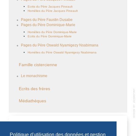
Ecrits du Père Jacques Pineault
Homélies du Père Jacques Pineault
Pages du Père Faustin Dusabe
Pages du Père Dominique-Marie
Homélies du Père Dominique-Marie
Ecrits du Père Dominique-Marie
Pages du Père Oswald Nyamigezy Nsabimana
Homélies du Père Oswald Nyamigezy Nsabimana
Famille cistercienne
Le monachisme
Ecrits des frères
Médiathèques
CALENDRIER DES ÉVÈNEMENTS
Politique d'utilisation des données et gestion