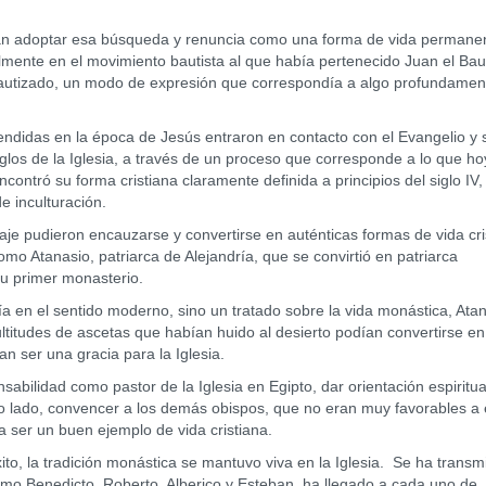
 adoptar esa búsqueda y renuncia como una forma de vida permane
lmente en el movimiento bautista al que había pertenecido Juan el Baut
 bautizado, un modo de expresión que correspondía a algo profundamen
das en la época de Jesús entraron en contacto con el Evangelio y 
glos de la Iglesia, a través de un proceso que corresponde a lo que ho
contró su forma cristiana claramente definida a principios del siglo IV
e inculturación.
pudieron encauzarse y convertirse en auténticas formas de vida cri
o Atanasio, patriarca de Alejandría, que se convirtió en patriarca
u primer monasterio.
 el sentido moderno, sino un tratado sobre la vida monástica, Atan
ltitudes de ascetas que habían huido al desierto podían convertirse en
an ser una gracia para la Iglesia.
lidad como pastor de la Iglesia en Egipto, dar orientación espiritual
o lado, convencer a los demás obispos, que no eran muy favorables a 
 ser un buen ejemplo de vida cristiana.
a tradición monástica se mantuvo viva en la Iglesia. Se ha transmi
como Benedicto, Roberto, Alberico y Esteban, ha llegado a cada uno de