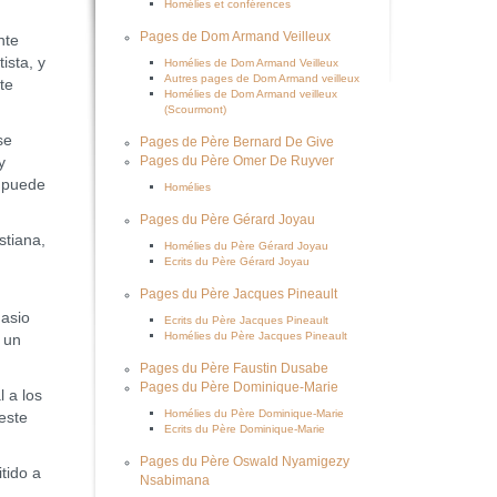
Homélies et conférences
Pages de Dom Armand Veilleux
nte
ista, y
Homélies de Dom Armand Veilleux
Autres pages de Dom Armand veilleux
te
Homélies de Dom Armand veilleux
(Scourmont)
se
Pages de Père Bernard De Give
y
Pages du Père Omer De Ruyver
, puede
Homélies
Pages du Père Gérard Joyau
stiana,
Homélies du Père Gérard Joyau
Ecrits du Père Gérard Joyau
Pages du Père Jacques Pineault
asio
Ecrits du Père Jacques Pineault
Homélies du Père Jacques Pineault
 un
Pages du Père Faustin Dusabe
Pages du Père Dominique-Marie
 a los
Homélies du Père Dominique-Marie
este
Ecrits du Père Dominique-Marie
Pages du Père Oswald Nyamigezy
tido a
Nsabimana