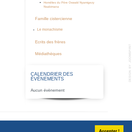
Homélies du Père Oswald Nyamigezy
Nsabimana
Famille cistercienne
Le monachisme
Ecrits des frères
Médiathèques
CALENDRIER DES
ÉVÈNEMENTS
Aucun évènement
Accepter !