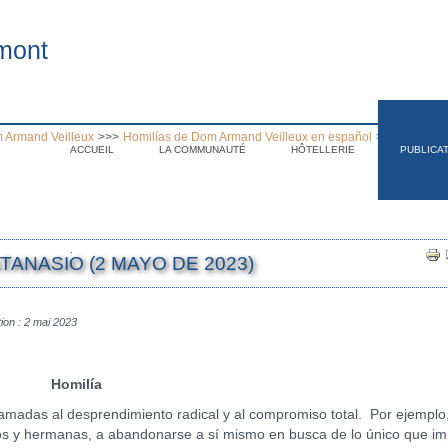
mont
 Armand Veilleux
>>>
Homilías de Dom Armand Veilleux en español
>>>
Homilía 
ACCUEIL
LA COMMUNAUTÉ
HÔTELLERIE
PUBLICA
.
ATANASIO (2 MAYO DE 2023)
tion : 2 mai 2023
Homilía
s al desprendimiento radical y al compromiso total. Por ejemplo,
anos y hermanas, a abandonarse a sí mismo en busca de lo único que im