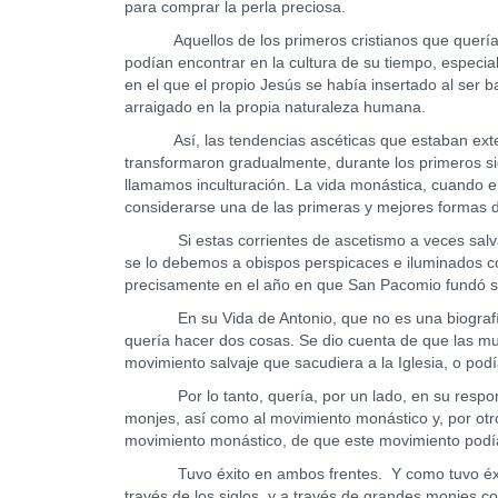
para comprar la perla preciosa.
Aquellos de los primeros cristianos que querían
podían encontrar en la cultura de su tiempo, especia
en el que el propio Jesús se había insertado al ser
arraigado en la propia naturaleza humana.
Así, las tendencias ascéticas que estaban extendi
transformaron gradualmente, durante los primeros si
llamamos inculturación. La vida monástica, cuando en
considerarse una de las primeras y mejores formas d
Si estas corrientes de ascetismo a veces salvaje 
se lo debemos a obispos perspicaces e iluminados com
precisamente en el año en que San Pacomio fundó s
En su Vida de Antonio, que no es una biografía en
quería hacer dos cosas. Se dio cuenta de que las mu
movimiento salvaje que sacudiera a la Iglesia, o podí
Por lo tanto, quería, por un lado, en su responsabi
monjes, así como al movimiento monástico y, por otr
movimiento monástico, de que este movimiento podía
Tuvo éxito en ambos frentes. Y como tuvo éxito, l
través de los siglos, y a través de grandes monjes 