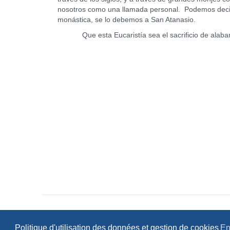
nosotros como una llamada personal. Podemos decir
monástica, se lo debemos a San Atanasio.
Que esta Eucaristía sea el sacrificio de alabanza
Politique d'utilisation des données et gestion de cookies
En