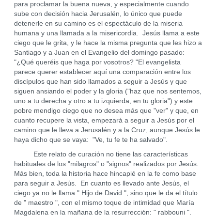
para proclamar la buena nueva, y especialmente cuando
sube con decisión hacia Jerusalén, lo único que puede
detenerle en su camino es el espectáculo de la miseria
humana y una llamada a la misericordia. Jesús llama a este
ciego que le grita, y le hace la misma pregunta que les hizo a
Santiago y a Juan en el Evangelio del domingo pasado:
"¿Qué queréis que haga por vosotros? "El evangelista
parece querer establecer aquí una comparación entre los
discípulos que han sido llamados a seguir a Jesús y que
siguen ansiando el poder y la gloria ("haz que nos sentemos,
uno a tu derecha y otro a tu izquierda, en tu gloria") y este
pobre mendigo ciego que no desea más que "ver" y que, en
cuanto recupere la vista, empezará a seguir a Jesús por el
camino que le lleva a Jerusalén y a la Cruz, aunque Jesús le
haya dicho que se vaya: "Ve, tu fe te ha salvado".
Este relato de curación no tiene las características
habituales de los "milagros" o "signos" realizados por Jesús.
Más bien, toda la historia hace hincapié en la fe como base
para seguir a Jesús. En cuanto es llevado ante Jesús, el
ciego ya no le llama " Hijo de David ", sino que le da el título
de " maestro ", con el mismo toque de intimidad que María
Magdalena en la mañana de la resurrección: " rabbouni ".