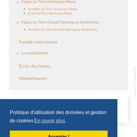
Pages du Père Dominique-Marie
Homélies du Père Dominique-Marie
Ecrits du Père Dominique-Marie
Pages du Père Oswald Nyamigezy Nsabimana
Homélies du Père Oswald Nyamigezy Nsabimana
Famille cistercienne
Le monachisme
Ecrits des frères
Médiathèques
CALENDRIER DES ÉVÈNEMENTS
Politique d'utilisation des données et gestion
Aucun évènement
de cookies
En savoir plus
Accepter !