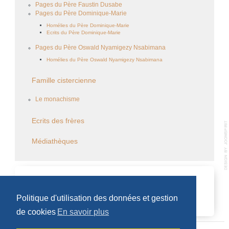
Pages du Père Faustin Dusabe
Pages du Père Dominique-Marie
Homélies du Père Dominique-Marie
Ecrits du Père Dominique-Marie
Pages du Père Oswald Nyamigezy Nsabimana
Homélies du Père Oswald Nyamigezy Nsabimana
Famille cistercienne
Le monachisme
Ecrits des frères
Médiathèques
CALENDRIER DES ÉVÈNEMENTS
Politique d'utilisation des données et gestion
Aucun évènement
de cookies
En savoir plus