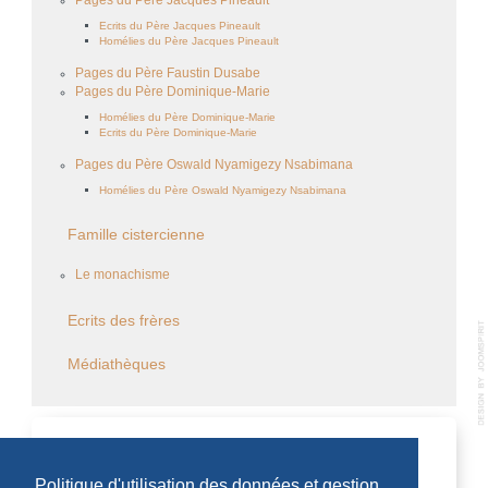
Pages du Père Jacques Pineault
Ecrits du Père Jacques Pineault
Homélies du Père Jacques Pineault
Pages du Père Faustin Dusabe
Pages du Père Dominique-Marie
Homélies du Père Dominique-Marie
Ecrits du Père Dominique-Marie
Pages du Père Oswald Nyamigezy Nsabimana
Homélies du Père Oswald Nyamigezy Nsabimana
Famille cistercienne
Le monachisme
Ecrits des frères
Médiathèques
CALENDRIER DES ÉVÈNEMENTS
Politique d'utilisation des données et gestion